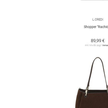
camel active
74
comma
1
L.CREDI
s. Oliver
1
Shopper "Rachi
89,99 €
inkl. MwSt. zzgl.
Vers