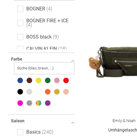
BOGNER
4
BOGNER FIRE + ICE
4
BOSS black
9
CALVIN KLEIN
18
Farbe
COCCINELLE
6
CODELLO
4
Emily & Noah
11
GIANNI CHIARINI
FIRENZE
11
GUESS
61
Emily & Noah
Saison
HARBOUR 2nd
27
Umhängetasc
Basics
240
HUGO
12