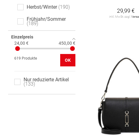
Herbst/Winter
190
29,99 €
Hey Kyla
1
inkl. MwSt. zzgl.
Vers
Frühjahr/Sommer
189
JOOP!
4
JOOP! JEANS
2
Einzelpreis
24,00 €
450,00 €
KAPTEN & SON
25
619 Produkte
L.CREDI
106
OK
LIEBESKIND
20
Nur reduzierte Artikel
133
LUISA CERANO
1
MSCH
2
Michael Kors
29
PICARD
22
RINO & PELLE
4