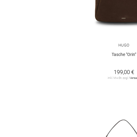
HUGO
Tasche "Orin"
199,00 €
inkl. MwSt. zzgl.
Vers