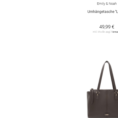
Emily & Noah
SEIDENFELT
1
Umhängetasche "
STRELLSON
1
SURI FREY
32
49,99 €
inkl. MwSt. zzgl.
Vers
TOM TAILOR
16
The Chesterfield
Brand
2
Tommy Hilfiger
48
UNIO
6
V73
7
VALENTINO by Mario
Valentino
26
VERA MONT
20
VIVI MARI
1