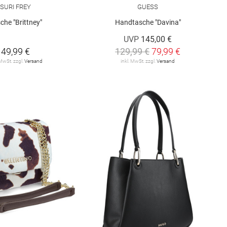
SURI FREY
GUESS
che "Brittney"
Handtasche "Davina"
UVP
145,00 €
49,99 €
129,99 €
79,99 €
 MwSt. zzgl.
Versand
inkl. MwSt. zzgl.
Versand