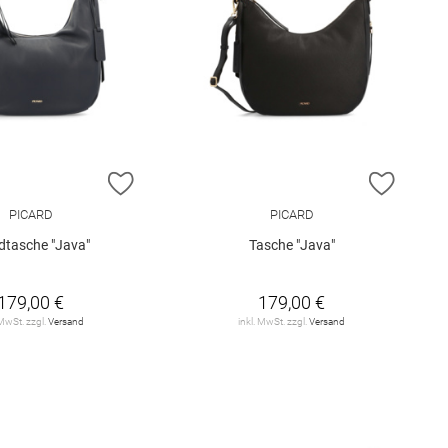
E HINZUFÜGEN
ZUR WUNSCHLISTE HINZUFÜGEN
ZUR W
PICARD
PICARD
tasche "Java"
Tasche "Java"
179,00 €
179,00 €
 MwSt. zzgl.
Versand
inkl. MwSt. zzgl.
Versand