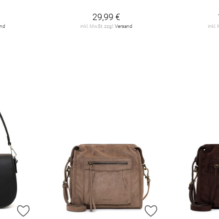
29,99 €
and
inkl. MwSt. zzgl.
Versand
inkl.
ZUR WUNSCHLISTE HINZUFÜGEN
ZUR WUNSCHLIST