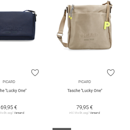
E HINZUFÜGEN
ZUR WUNSCHLISTE HINZUFÜGEN
ZUR W
PICARD
PICARD
he "Lucky One"
Tasche "Lucky One"
69,95 €
79,95 €
 MwSt. zzgl.
Versand
inkl. MwSt. zzgl.
Versand