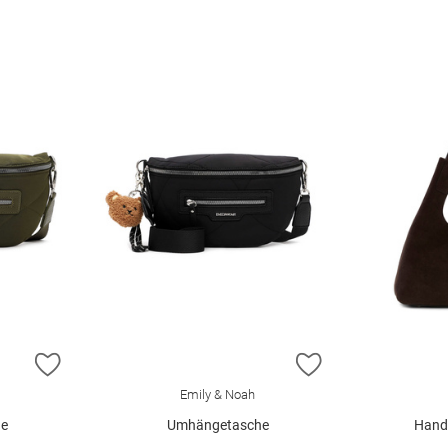
ZUR WUNSCHLISTE HINZUFÜGEN
ZUR WUNSCHLIST
Emily & Noah
he
Umhängetasche
Handt