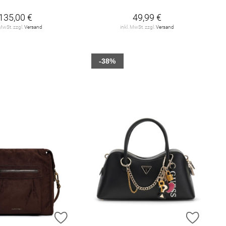
135,00 €
49,99 €
 MwSt. zzgl.
Versand
inkl. MwSt. zzgl.
Versand
-38%
E HINZUFÜGEN
ZUR WUNSCHLISTE HINZUFÜGEN
ZUR W