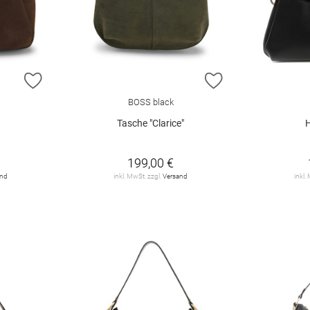
ZUR WUNSCHLISTE HINZUFÜGEN
ZUR WUNSCHLIST
BOSS black
Tasche "Clarice"
199,00 €
and
inkl. MwSt. zzgl.
Versand
inkl.