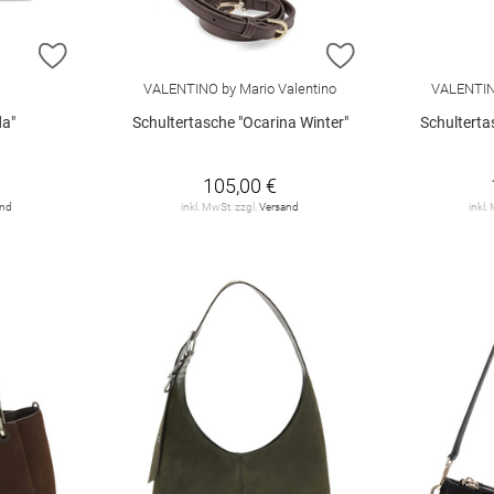
ZUR WUNSCHLISTE HINZUFÜGEN
ZUR WUNSCHLIST
VALENTINO by Mario Valentino
VALENTINO
da"
Schultertasche "Ocarina Winter"
Schulterta
105,00 €
and
inkl. MwSt. zzgl.
Versand
inkl.