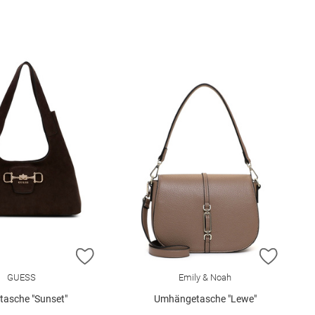
E HINZUFÜGEN
ZUR WUNSCHLISTE HINZUFÜGEN
ZUR W
GUESS
Emily & Noah
asche "Sunset"
Umhängetasche "Lewe"