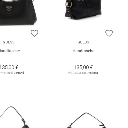
E HINZUFÜGEN
ZUR WUNSCHLISTE HINZUFÜGEN
ZUR W
GUESS
GUESS
Handtasche
Handtasche
135,00 €
135,00 €
 MwSt. zzgl.
Versand
inkl. MwSt. zzgl.
Versand