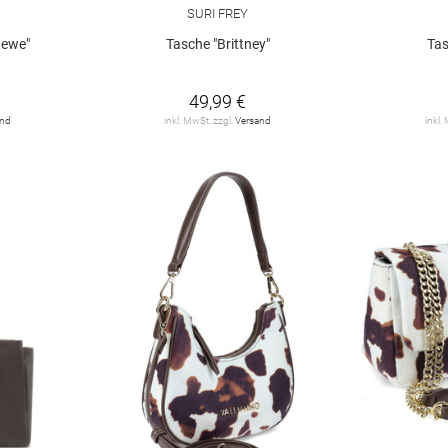
SURI FREY
Lewe"
Tasche "Brittney"
Tas
49,99 €
and
inkl. MwSt. zzgl.
Versand
inkl.