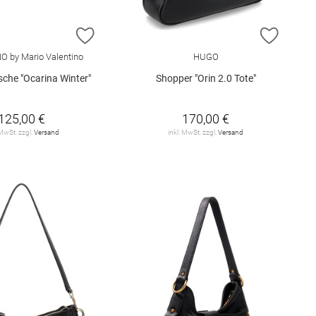
E HINZUFÜGEN
ZUR WUNSCHLISTE HINZUFÜGEN
ZUR W
 by Mario Valentino
HUGO
sche "Ocarina Winter"
Shopper "Orin 2.0 Tote"
125,00 €
170,00 €
 MwSt. zzgl.
Versand
inkl. MwSt. zzgl.
Versand