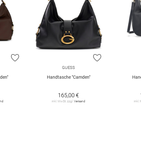
ZUR WUNSCHLISTE HINZUFÜGEN
ZUR WUNSCHLIST
GUESS
den"
Handtasche "Camden"
Hand
165,00 €
and
inkl. MwSt. zzgl.
Versand
inkl.