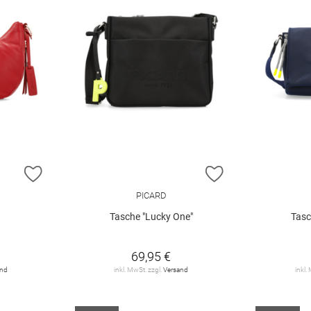
ZUR WUNSCHLISTE HINZUFÜGEN
ZUR WUNSCHLIST
PICARD
"
Tasche "Lucky One"
Tasc
69,95 €
and
inkl. MwSt. zzgl.
Versand
inkl.