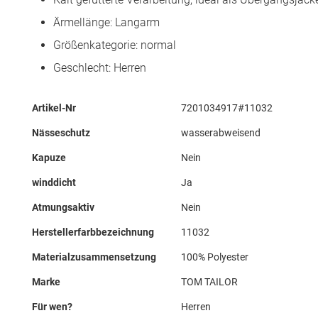
Ärmellänge: Langarm
Größenkategorie: normal
Geschlecht: Herren
Mehr
Artikel-Nr
7201034917#11032
Informationen
Nässeschutz
wasserabweisend
Kapuze
Nein
winddicht
Ja
Atmungsaktiv
Nein
Herstellerfarbbezeichnung
11032
Materialzusammensetzung
100% Polyester
Marke
TOM TAILOR
Für wen?
Herren