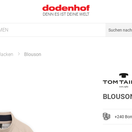
DENN ES IST DEINE WELT
MEN
Jacken
Blouson
BLOUSO
+240 Bo