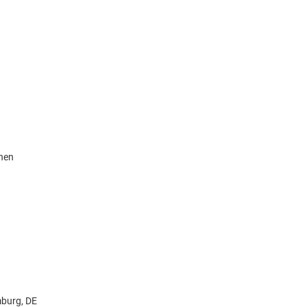
knen
burg, DE