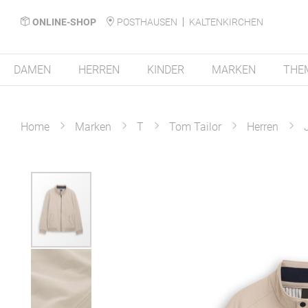
ONLINE-SHOP
POSTHAUSEN
KALTENKIRCHEN
DAMEN
HERREN
KINDER
MARKEN
THE
Home
Marken
T
Tom Tailor
Herren
Zum
Ende
der
Bildergalerie
springen