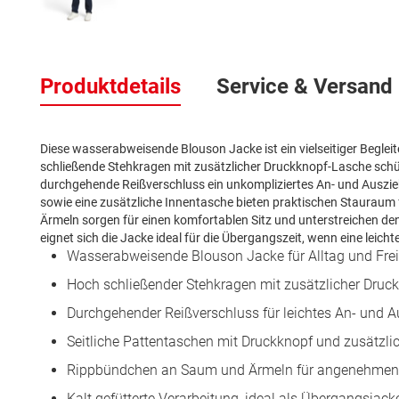
Zum
Anfang
Produktdetails
Service & Versand
der
Bildergalerie
springen
Diese wasserabweisende Blouson Jacke ist ein vielseitiger Begleite
schließende Stehkragen mit zusätzlicher Druckknopf-Lasche schüt
durchgehende Reißverschluss ein unkompliziertes An- und Auszie
sowie eine zusätzliche Innentasche bieten praktischen Stauraum
Ärmeln sorgen für einen komfortablen Sitz und unterstreichen de
eignet sich die Jacke ideal für die Übergangszeit, wenn eine leicht
Wasserabweisende Blouson Jacke für Alltag und Frei
Hoch schließender Stehkragen mit zusätzlicher Druc
Durchgehender Reißverschluss für leichtes An- und 
Seitliche Pattentaschen mit Druckknopf und zusätzli
Rippbündchen an Saum und Ärmeln für angenehmen 
Kalt gefütterte Verarbeitung, ideal als Übergangsjack