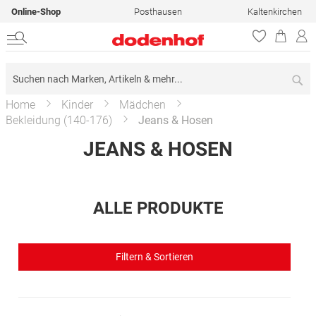
Online-Shop
Posthausen
Kaltenkirchen
Su
Home
Kinder
Mädchen
Bekleidung (140-176)
Jeans & Hosen
JEANS & HOSEN
ALLE PRODUKTE
Filtern & Sortieren