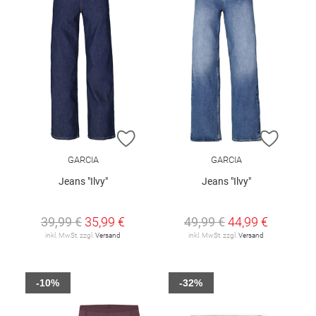
ZUR WUNSCHLISTE HINZUFÜGEN
ZUR W
GARCIA
GARCIA
Jeans "Ilvy"
Jeans "Ilvy"
39,99 €
35,99 €
49,99 €
44,99 €
inkl. MwSt. zzgl.
Versand
inkl. MwSt. zzgl.
Versand
-10%
-32%