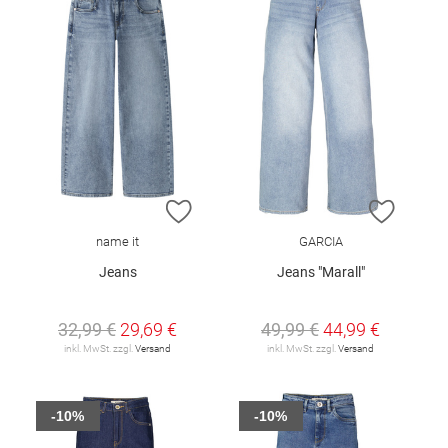
ZUR WUNSCHLISTE HINZUFÜGEN
ZUR W
name it
GARCIA
Jeans
Jeans "Marall"
32,99 €
29,69 €
49,99 €
44,99 €
inkl. MwSt. zzgl.
Versand
inkl. MwSt. zzgl.
Versand
-10%
-10%