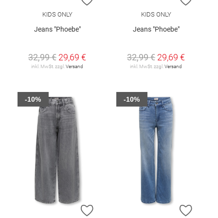
KIDS ONLY
KIDS ONLY
Jeans "Phoebe"
Jeans "Phoebe"
32,99 €
29,69 €
32,99 €
29,69 €
inkl. MwSt. zzgl.
Versand
inkl. MwSt. zzgl.
Versand
-10%
-10%
ZUR WUNSCHLISTE HINZUFÜGEN
ZUR W