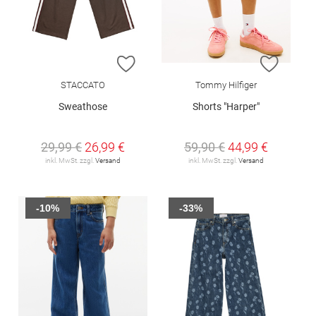
ZUR WUNSCHLISTE HINZUFÜGEN
ZUR W
STACCATO
Tommy Hilfiger
Sweathose
Shorts "Harper"
29,99 €
26,99 €
59,90 €
44,99 €
inkl. MwSt. zzgl.
Versand
inkl. MwSt. zzgl.
Versand
-10%
-33%