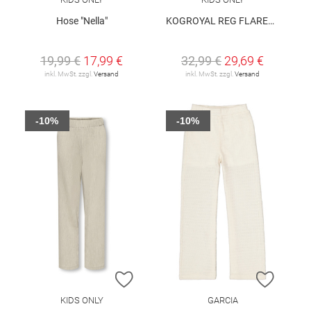
Hose "Nella"
KOGROYAL REG FLARED DNM PIM0237 NOOS
19,99 €
17,99 €
32,99 €
29,69 €
inkl. MwSt. zzgl.
Versand
inkl. MwSt. zzgl.
Versand
-10%
-10%
ZUR WUNSCHLISTE HINZUFÜGEN
ZUR W
KIDS ONLY
GARCIA