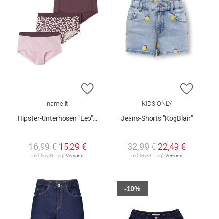
ZUR WUNSCHLISTE HINZUFÜGEN
ZUR W
name it
KIDS ONLY
Hipster-Unterhosen "Leo", 3er-Pack
Jeans-Shorts "KogBlair"
16,99 €
15,29 €
32,99 €
22,49 €
inkl. MwSt. zzgl.
Versand
inkl. MwSt. zzgl.
Versand
-10%