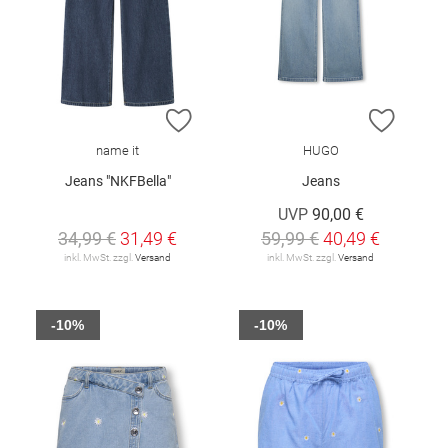
ZUR WUNSCHLISTE HINZUFÜGEN
ZUR W
name it
HUGO
Jeans "NKFBella"
Jeans
UVP
90,00 €
34,99 €
31,49 €
59,99 €
40,49 €
inkl. MwSt. zzgl.
Versand
inkl. MwSt. zzgl.
Versand
-10%
-10%