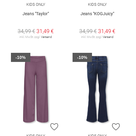
KIDS ONLY
KIDS ONLY
Jeans "Taylor"
Jeans "KOGJuicy"
34,99 €
31,49 €
34,99 €
31,49 €
inkl. MwSt. zzgl.
Versand
inkl. MwSt. zzgl.
Versand
-10%
-10%
ZUR WUNSCHLISTE HINZUFÜGEN
ZUR W
KIDS ONLY
KIDS ONLY