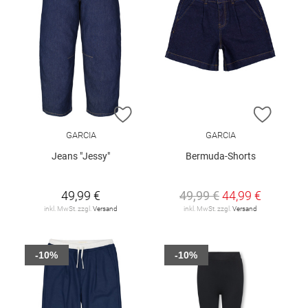
ZUR WUNSCHLISTE HINZUFÜGEN
ZUR W
GARCIA
GARCIA
Jeans "Jessy"
Bermuda-Shorts
49,99 €
49,99 €
44,99 €
inkl. MwSt. zzgl.
Versand
inkl. MwSt. zzgl.
Versand
-10%
-10%