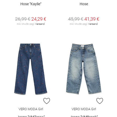
Hose "Kaylie"
Hose
26,99 €
24,29 €
45,99 €
41,39 €
inkl. MwSt. zzgl.
Versand
inkl. MwSt. zzgl.
Versand
ZUR WUNSCHLISTE HINZUFÜGEN
ZUR W
VERO MODA Girl
VERO MODA Girl
Jeans "VMTessa"
Jeans "VMBrook"