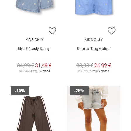
ZUR WUNSCHLISTE HINZUFÜGEN
ZUR W
KIDS ONLY
KIDS ONLY
Skort "Lesly Daisy"
Shorts "KogMalou"
34,99 €
31,49 €
29,99 €
26,99 €
inkl. MwSt. zzgl.
Versand
inkl. MwSt. zzgl.
Versand
-10%
-25%