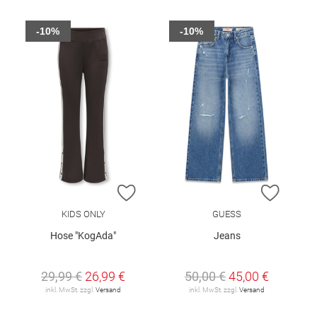
-10%
-10%
ZUR WUNSCHLISTE HINZUFÜGEN
ZUR W
KIDS ONLY
GUESS
Hose "KogAda"
Jeans
29,99 €
26,99 €
50,00 €
45,00 €
inkl. MwSt. zzgl.
Versand
inkl. MwSt. zzgl.
Versand