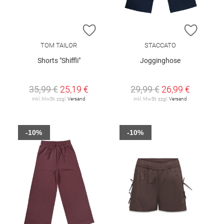
ZUR WUNSCHLISTE HINZUFÜGEN
ZUR W
TOM TAILOR
STACCATO
Shorts "Shiffli"
Jogginghose
35,99 €
25,19 €
29,99 €
26,99 €
inkl. MwSt. zzgl.
Versand
inkl. MwSt. zzgl.
Versand
-10%
-10%