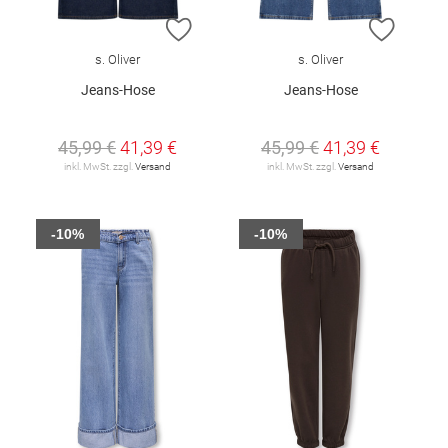
ZUR WUNSCHLISTE HINZUFÜGEN
ZUR W
s. Oliver
s. Oliver
Jeans-Hose
Jeans-Hose
45,99 €
41,39 €
45,99 €
41,39 €
inkl. MwSt. zzgl.
Versand
inkl. MwSt. zzgl.
Versand
-10%
-10%