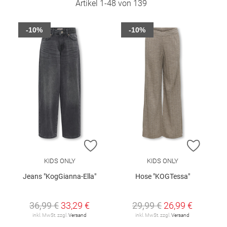
Artikel
1
-
48
von
139
-10%
-10%
ZUR WUNSCHLISTE HINZUFÜGEN
ZUR W
KIDS ONLY
KIDS ONLY
Jeans "KogGianna-Ella"
Hose "KOGTessa"
36,99 €
33,29 €
29,99 €
26,99 €
inkl. MwSt. zzgl.
Versand
inkl. MwSt. zzgl.
Versand