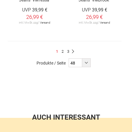
UVP
39,99 €
UVP
39,99 €
26,99 €
26,99 €
inkl. MwSt. zzgl.
Versand
inkl. MwSt. zzgl.
Versand
Seite
Du
Seite
Seite
1
2
3
Seite
Weiter
liest
Produkte / Seite
gerade
Seite
AUCH INTERESSANT