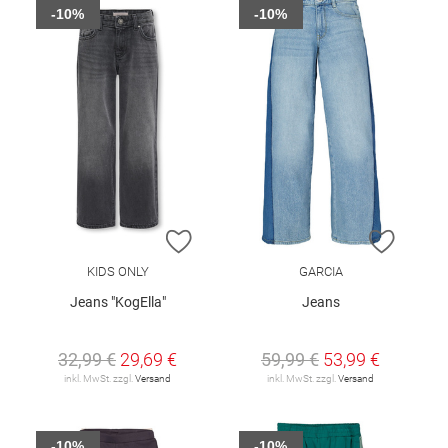
-10%
-10%
ZUR WUNSCHLISTE HINZUFÜGEN
ZUR W
KIDS ONLY
GARCIA
Jeans "KogElla"
Jeans
32,99 €
29,69 €
59,99 €
53,99 €
inkl. MwSt. zzgl.
Versand
inkl. MwSt. zzgl.
Versand
-10%
-10%