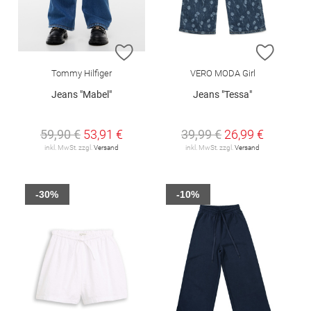
ZUR WUNSCHLISTE HINZUFÜGEN
ZUR W
Tommy Hilfiger
VERO MODA Girl
Jeans "Mabel"
Jeans "Tessa"
59,90 €
53,91 €
39,99 €
26,99 €
inkl. MwSt. zzgl.
Versand
inkl. MwSt. zzgl.
Versand
-30%
-10%