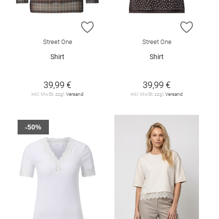
ZUR WUNSCHLISTE HINZUFÜGEN
ZUR W
Street One
Street One
Shirt
Shirt
39,99 €
39,99 €
inkl. MwSt. zzgl.
Versand
inkl. MwSt. zzgl.
Versand
-50%