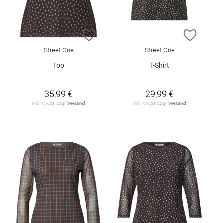
ZUR WUNSCHLISTE HINZUFÜGEN
ZUR W
Street One
Street One
Top
T-Shirt
35,99 €
29,99 €
inkl. MwSt. zzgl.
Versand
inkl. MwSt. zzgl.
Versand