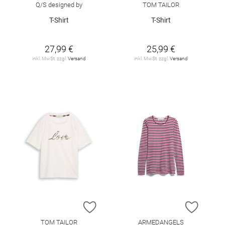
Q/S designed by
TOM TAILOR
T-Shirt
T-Shirt
27,99 €
25,99 €
inkl. MwSt. zzgl.
Versand
inkl. MwSt. zzgl.
Versand
ZUR WUNSCHLISTE HINZUFÜGEN
ZUR W
TOM TAILOR
ARMEDANGELS