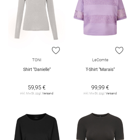
ZUR WUNSCHLISTE HINZUFÜGEN
ZUR W
TONI
LeComte
Shirt "Danielle"
T-Shirt "Marais"
59,95 €
99,99 €
inkl. MwSt. zzgl.
Versand
inkl. MwSt. zzgl.
Versand