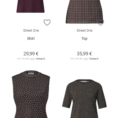
ZUR WUNSCHLISTE HINZUFÜGEN
ZUR W
Street One
Street One
Shirt
Top
29,99 €
35,99 €
inkl. MwSt. zzgl.
Versand
inkl. MwSt. zzgl.
Versand