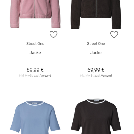
ZUR WUNSCHLISTE HINZUFÜGEN
ZUR W
Street One
Street One
Jacke
Jacke
69,99 €
69,99 €
inkl. MwSt. zzgl.
Versand
inkl. MwSt. zzgl.
Versand