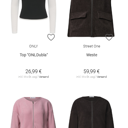
ZUR WUNSCHLISTE HINZUFÜGEN
ZUR W
ONLY
Street One
Top "ONLDubla"
Weste
26,99 €
59,99 €
inkl. MwSt. zzgl.
Versand
inkl. MwSt. zzgl.
Versand