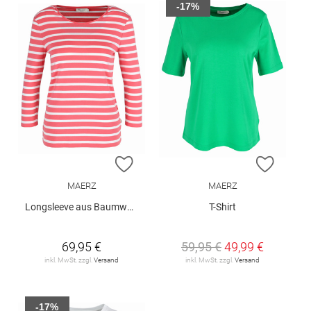
-17%
ZUR WUNSCHLISTE HINZUFÜGEN
ZUR W
MAERZ
MAERZ
Longsleeve aus Baumwolle
T-Shirt
69,95 €
59,95 €
49,99 €
inkl. MwSt. zzgl.
Versand
inkl. MwSt. zzgl.
Versand
-17%