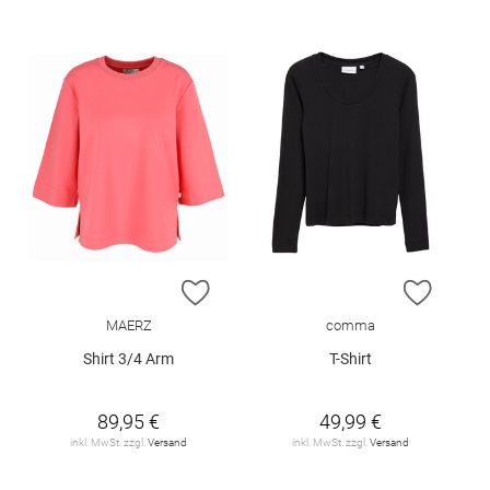
ZUR WUNSCHLISTE HINZUFÜGEN
ZUR W
MAERZ
comma
Shirt 3/4 Arm
T-Shirt
89,95 €
49,99 €
inkl. MwSt. zzgl.
Versand
inkl. MwSt. zzgl.
Versand