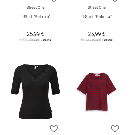
Street One
Street One
T-Shirt "Palmira"
T-Shirt "Palmira"
25,99 €
25,99 €
inkl. MwSt. zzgl.
Versand
inkl. MwSt. zzgl.
Versand
ZUR WUNSCHLISTE HINZUFÜGEN
ZUR W