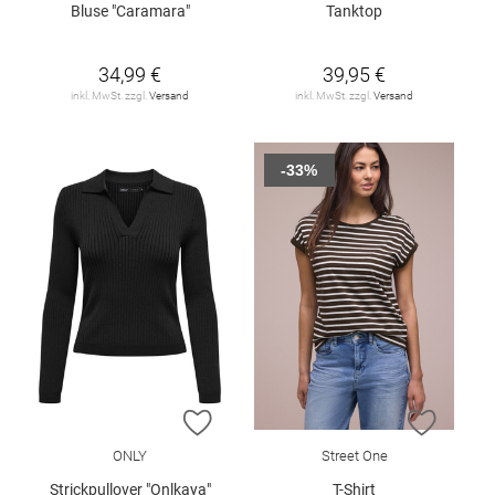
Bluse "Caramara"
Tanktop
34,99 €
39,95 €
inkl. MwSt. zzgl.
Versand
inkl. MwSt. zzgl.
Versand
-33%
ZUR WUNSCHLISTE HINZUFÜGEN
ZUR W
ONLY
Street One
Strickpullover "Onlkaya"
T-Shirt