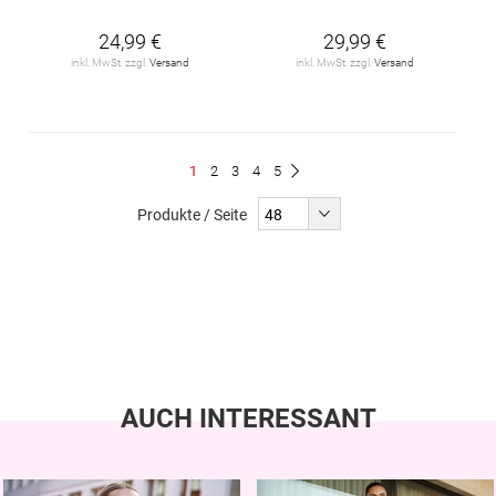
24,99 €
29,99 €
inkl. MwSt. zzgl.
Versand
inkl. MwSt. zzgl.
Versand
Seite
Du
Seite
Seite
Seite
Seite
1
2
3
4
5
Seite
Weiter
liest
Produkte / Seite
gerade
Seite
AUCH INTERESSANT