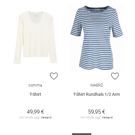
ZUR WUNSCHLISTE HINZUFÜGEN
ZUR W
comma
MAERZ
T-Shirt
T-Shirt Rundhals 1/2 Arm
49,99 €
59,95 €
inkl. MwSt. zzgl.
Versand
inkl. MwSt. zzgl.
Versand