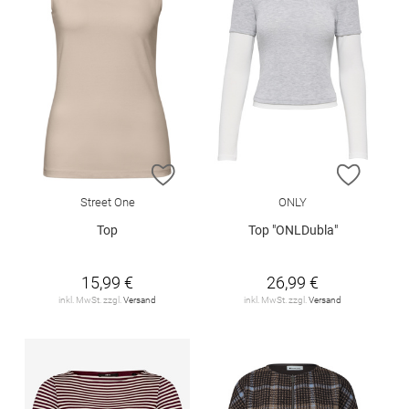
ZUR WUNSCHLISTE HINZUFÜGEN
ZUR W
Street One
ONLY
Top
Top "ONLDubla"
15,99 €
26,99 €
inkl. MwSt. zzgl.
Versand
inkl. MwSt. zzgl.
Versand