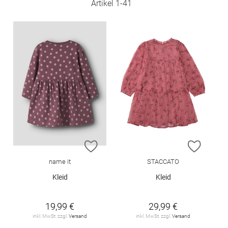
Artikel
1
-
41
ZUR WUNSCHLISTE HINZUFÜGEN
ZUR W
name it
STACCATO
Kleid
Kleid
19,99 €
29,99 €
inkl. MwSt. zzgl.
Versand
inkl. MwSt. zzgl.
Versand