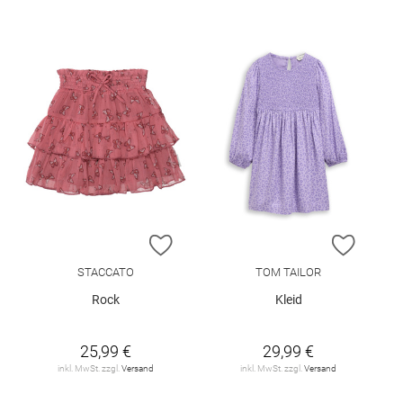
ZUR WUNSCHLISTE HINZUFÜGEN
ZUR W
STACCATO
TOM TAILOR
Rock
Kleid
25,99 €
29,99 €
inkl. MwSt. zzgl.
Versand
inkl. MwSt. zzgl.
Versand