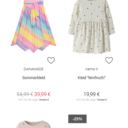
ZUR WUNSCHLISTE HINZUFÜGEN
ZUR W
DANAMADE
name it
Sommerkleid
Kleid "Nmfnutti"
54,99 €
39,99 €
19,99 €
inkl. MwSt. zzgl.
Versand
inkl. MwSt. zzgl.
Versand
-25%