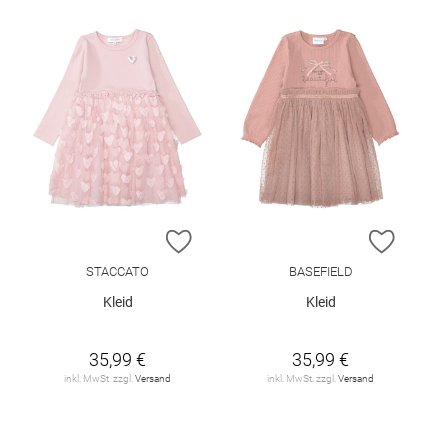
ZUR WUNSCHLISTE HINZUFÜGEN
ZUR W
STACCATO
BASEFIELD
Kleid
Kleid
35,99 €
35,99 €
inkl. MwSt. zzgl.
Versand
inkl. MwSt. zzgl.
Versand