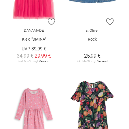
ZUR WUNSCHLISTE HINZUFÜGEN
ZUR W
DANAMADE
s. Oliver
Kleid "DMINA"
Rock
UVP
39,99 €
34,99 €
29,99 €
25,99 €
inkl. MwSt. zzgl.
Versand
inkl. MwSt. zzgl.
Versand