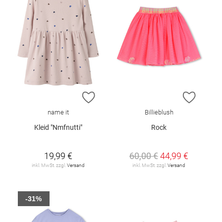
ZUR WUNSCHLISTE HINZUFÜGEN
ZUR W
name it
Billieblush
Kleid "Nmfnutti"
Rock
19,99 €
60,00 €
44,99 €
inkl. MwSt. zzgl.
Versand
inkl. MwSt. zzgl.
Versand
-31%