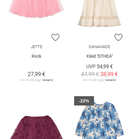
ZUR WUNSCHLISTE HINZUFÜGEN
ZUR W
JETTE
DANAMADE
Rock
Kleid "DTHEA"
UVP
54,99 €
27,99 €
47,99 €
38,99 €
inkl. MwSt. zzgl.
Versand
inkl. MwSt. zzgl.
Versand
-22%