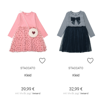
ZUR WUNSCHLISTE HINZUFÜGEN
ZUR W
STACCATO
STACCATO
Kleid
Kleid
39,99 €
32,99 €
inkl. MwSt. zzgl.
Versand
inkl. MwSt. zzgl.
Versand