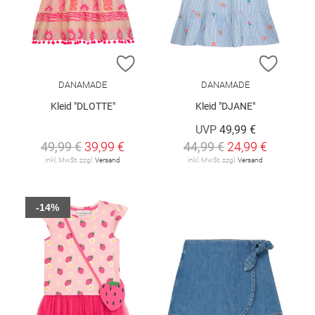
ZUR WUNSCHLISTE HINZUFÜGEN
ZUR W
DANAMADE
DANAMADE
Kleid "DLOTTE"
Kleid "DJANE"
UVP
49,99 €
49,99 €
39,99 €
44,99 €
24,99 €
inkl. MwSt. zzgl.
Versand
inkl. MwSt. zzgl.
Versand
-14%