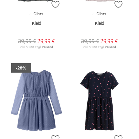
ZUR WUNSCHLISTE HINZUFÜGEN
ZUR W
s. Oliver
s. Oliver
Kleid
Kleid
39,99 €
29,99 €
39,99 €
29,99 €
inkl. MwSt. zzgl.
Versand
inkl. MwSt. zzgl.
Versand
-28%
ZUR WUNSCHLISTE HINZUFÜGEN
ZUR W