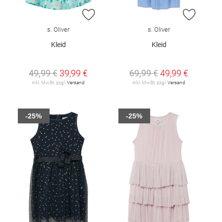
ZUR WUNSCHLISTE HINZUFÜGEN
ZUR W
s. Oliver
s. Oliver
Kleid
Kleid
49,99 €
39,99 €
69,99 €
49,99 €
inkl. MwSt. zzgl.
Versand
inkl. MwSt. zzgl.
Versand
-25%
-25%