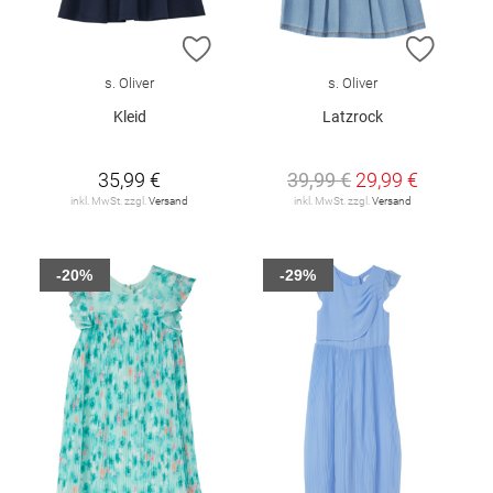
ZUR WUNSCHLISTE HINZUFÜGEN
ZUR W
s. Oliver
s. Oliver
Kleid
Latzrock
35,99 €
39,99 €
29,99 €
inkl. MwSt. zzgl.
Versand
inkl. MwSt. zzgl.
Versand
-20%
-29%