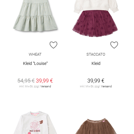
ZUR WUNSCHLISTE HINZUFÜGEN
ZUR W
WHEAT
STACCATO
Kleid "Louise"
Kleid
54,95 €
39,99 €
39,99 €
inkl. MwSt. zzgl.
Versand
inkl. MwSt. zzgl.
Versand