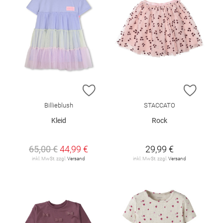
ZUR WUNSCHLISTE HINZUFÜGEN
ZUR W
Billieblush
STACCATO
Kleid
Rock
65,00 €
44,99 €
29,99 €
inkl. MwSt. zzgl.
Versand
inkl. MwSt. zzgl.
Versand