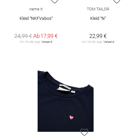
name it
TOM TAILOR
Kleid "NKFVabos"
Kleid "N"
24,99 €
Ab
17,99 €
22,99 €
inkl. MwSt. zzgl.
Versand
inkl. MwSt. zzgl.
Versand
ZUR WUNSCHLISTE H