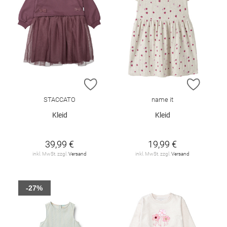
ZUR WUNSCHLISTE HINZUFÜGEN
ZUR W
STACCATO
name it
Kleid
Kleid
39,99 €
19,99 €
inkl. MwSt. zzgl.
Versand
inkl. MwSt. zzgl.
Versand
-27%