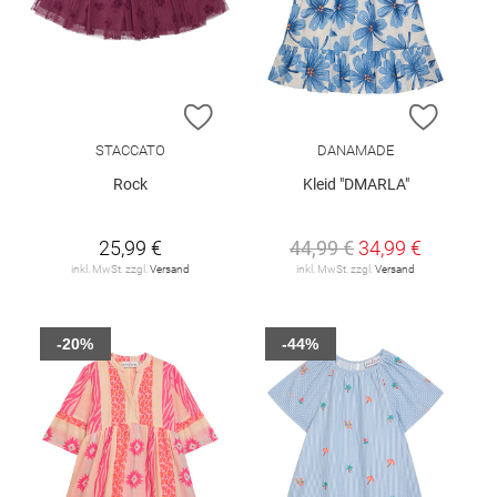
ZUR WUNSCHLISTE HINZUFÜGEN
ZUR W
STACCATO
DANAMADE
Rock
Kleid "DMARLA"
25,99 €
44,99 €
34,99 €
inkl. MwSt. zzgl.
Versand
inkl. MwSt. zzgl.
Versand
-20%
-44%