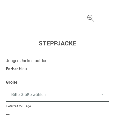
Zum
STEPPJACKE
Anfang
der
Bildergalerie
Jungen Jacken outdoor
springen
Farbe:
blau
Größe
Bitte Größe wählen
Lieferzeit
2-3 Tage