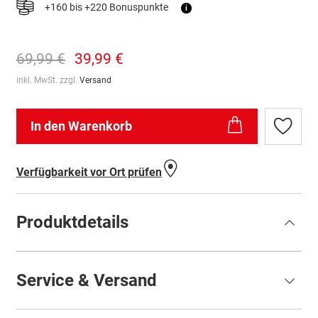
+160 bis +220 Bonuspunkte
i
69,99 €
39,99 €
inkl. MwSt. zzgl.
Versand
In den Warenkorb
Zur
Wunschl
hinzufü
Verfügbarkeit vor Ort prüfen
Produktdetails
Service & Versand