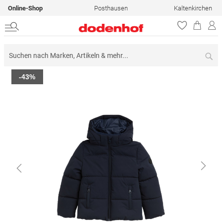
Online-Shop
Posthausen
Kaltenkirchen
Su
Zum
-43%
Ende
der
Bildergalerie
springen