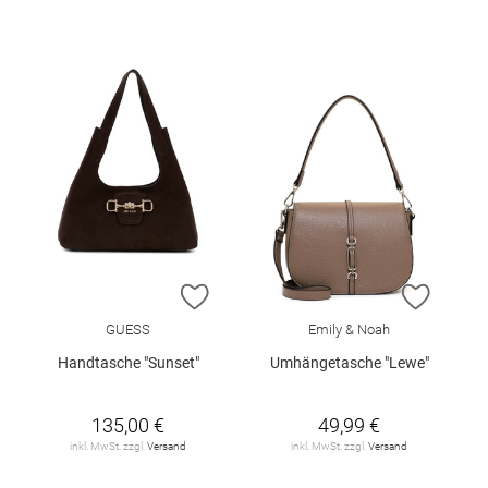
ZUR WUNSCHLISTE HINZUFÜGEN
ZUR W
GUESS
Emily & Noah
Handtasche "Sunset"
Umhängetasche "Lewe"
135,00 €
49,99 €
inkl. MwSt. zzgl.
Versand
inkl. MwSt. zzgl.
Versand