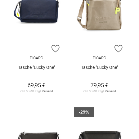
ZUR WUNSCHLISTE HINZUFÜGEN
ZUR W
PICARD
PICARD
Tasche "Lucky One"
Tasche "Lucky One"
69,95 €
79,95 €
inkl. MwSt. zzgl.
Versand
inkl. MwSt. zzgl.
Versand
-29%