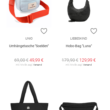
ZUR WUNSCHLISTE HINZUFÜGEN
ZUR W
UNIO
LIEBESKIND
Umhängetasche "Soelden"
Hobo-Bag "Luna"
69,00 €
49,99 €
179,90 €
129,99 €
inkl. MwSt. zzgl.
Versand
inkl. MwSt. zzgl.
Versand