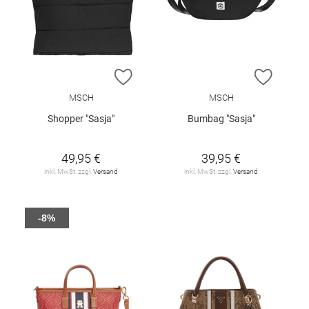
ZUR WUNSCHLISTE HINZUFÜGEN
ZUR W
MSCH
MSCH
Shopper "Sasja"
Bumbag "Sasja"
49,95 €
39,95 €
inkl. MwSt. zzgl.
Versand
inkl. MwSt. zzgl.
Versand
-8%