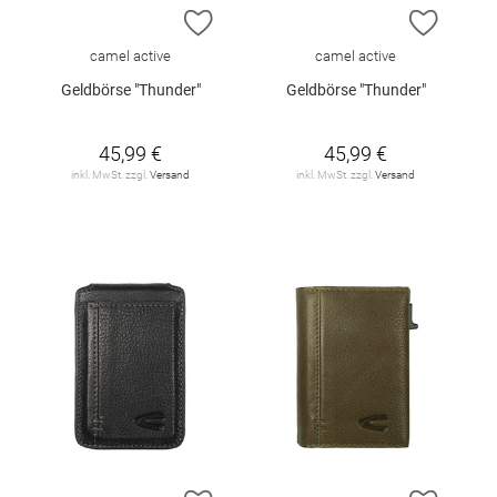
ZUR WUNSCHLISTE HINZUFÜGEN
ZUR W
camel active
camel active
Geldbörse "Thunder"
Geldbörse "Thunder"
45,99 €
45,99 €
inkl. MwSt. zzgl.
Versand
inkl. MwSt. zzgl.
Versand