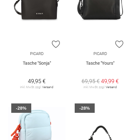
ZUR WUNSCHLISTE HINZUFÜGEN
ZUR W
PICARD
PICARD
Tasche "Sonja"
Tasche "Yours"
49,95 €
69,95 €
49,99 €
inkl. MwSt. zzgl.
Versand
inkl. MwSt. zzgl.
Versand
-28%
-28%