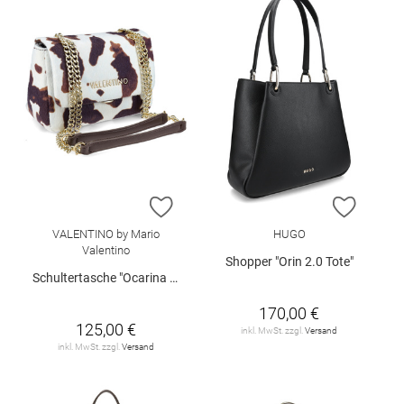
ZUR WUNSCHLISTE HINZUFÜGEN
ZUR W
VALENTINO by Mario
HUGO
Valentino
Shopper "Orin 2.0 Tote"
Schultertasche "Ocarina Winter"
170,00 €
125,00 €
inkl. MwSt. zzgl.
Versand
inkl. MwSt. zzgl.
Versand