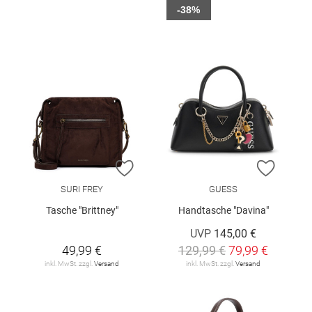
-38%
ZUR WUNSCHLISTE HINZUFÜGEN
ZUR W
SURI FREY
GUESS
Tasche "Brittney"
Handtasche "Davina"
UVP
145,00 €
49,99 €
129,99 €
79,99 €
inkl. MwSt. zzgl.
Versand
inkl. MwSt. zzgl.
Versand