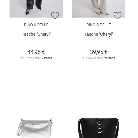
ZUR WUNSCHLISTE HINZUFÜGEN
ZUR W
RINO & PELLE
RINO & PELLE
Tasche "Cheryl"
Tasche "Cheryl"
44,95 €
39,95 €
inkl. MwSt. zzgl.
Versand
inkl. MwSt. zzgl.
Versand