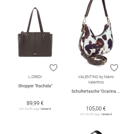
ZUR WUNSCHLISTE HINZUFÜGEN
ZUR W
L.CREDI
VALENTINO by Mario
Valentino
Shopper "Rachida"
Schultertasche "Ocarina Winter"
89,99 €
105,00 €
inkl. MwSt. zzgl.
Versand
inkl. MwSt. zzgl.
Versand