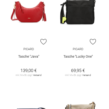
ZUR WUNSCHLISTE HINZUFÜGEN
ZUR W
PICARD
PICARD
Tasche "Java"
Tasche "Lucky One"
139,00 €
69,95 €
inkl. MwSt. zzgl.
Versand
inkl. MwSt. zzgl.
Versand