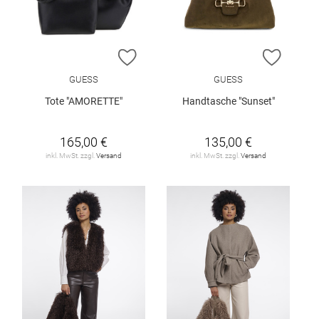
ZUR WUNSCHLISTE HINZUFÜGEN
ZUR W
GUESS
GUESS
Tote "AMORETTE"
Handtasche "Sunset"
165,00 €
135,00 €
inkl. MwSt. zzgl.
Versand
inkl. MwSt. zzgl.
Versand