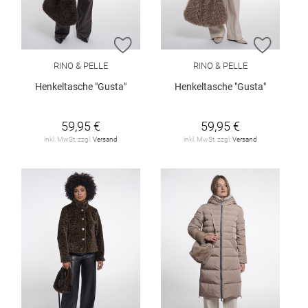
ZUR WUNSCHLISTE HINZUFÜGEN
ZUR W
RINO & PELLE
RINO & PELLE
Henkeltasche "Gusta"
Henkeltasche "Gusta"
59,95 €
59,95 €
inkl. MwSt. zzgl.
Versand
inkl. MwSt. zzgl.
Versand