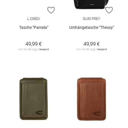
ZUR WUNSCHLISTE HINZUFÜGEN
ZUR W
L.CREDI
SURI FREY
Tasche "Pamela"
Umhängetasche "Thessy"
49,99 €
49,99 €
inkl. MwSt. zzgl.
Versand
inkl. MwSt. zzgl.
Versand