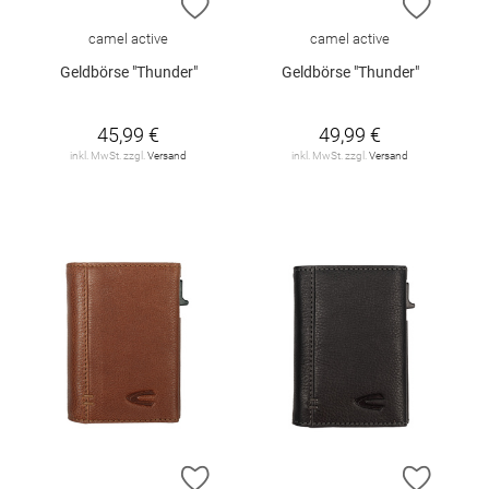
ZUR WUNSCHLISTE HINZUFÜGEN
ZUR W
camel active
camel active
Geldbörse "Thunder"
Geldbörse "Thunder"
45,99 €
49,99 €
inkl. MwSt. zzgl.
Versand
inkl. MwSt. zzgl.
Versand
ZUR WUNSCHLISTE HINZUFÜGEN
ZUR W