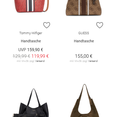
ZUR WUNSCHLISTE HINZUFÜGEN
ZUR W
Tommy Hilfiger
GUESS
Handtasche
Handtasche
UVP
159,90 €
129,99 €
119,99 €
155,00 €
inkl. MwSt. zzgl.
Versand
inkl. MwSt. zzgl.
Versand