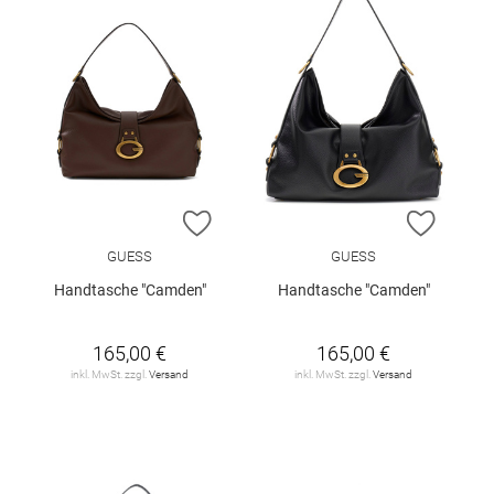
ZUR WUNSCHLISTE HINZUFÜGEN
ZUR W
GUESS
GUESS
Handtasche "Camden"
Handtasche "Camden"
165,00 €
165,00 €
inkl. MwSt. zzgl.
Versand
inkl. MwSt. zzgl.
Versand