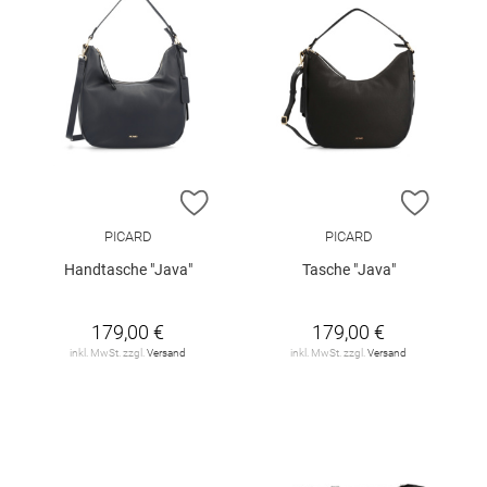
ZUR WUNSCHLISTE HINZUFÜGEN
ZUR W
PICARD
PICARD
Handtasche "Java"
Tasche "Java"
179,00 €
179,00 €
inkl. MwSt. zzgl.
Versand
inkl. MwSt. zzgl.
Versand