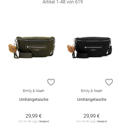
Artikel
1
-
48
von
619
ZUR WUNSCHLISTE HINZUFÜGEN
ZUR W
Emily & Noah
Emily & Noah
Umhängetasche
Umhängetasche
29,99 €
29,99 €
inkl. MwSt. zzgl.
Versand
inkl. MwSt. zzgl.
Versand