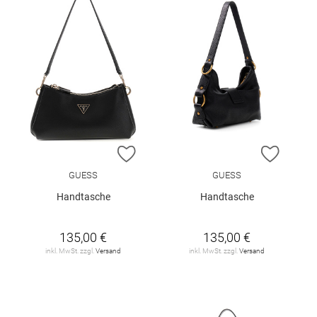
ZUR WUNSCHLISTE HINZUFÜGEN
ZUR W
GUESS
GUESS
Handtasche
Handtasche
135,00 €
135,00 €
inkl. MwSt. zzgl.
Versand
inkl. MwSt. zzgl.
Versand