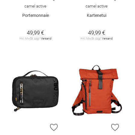
camel active
camel active
Portemonnaie
Kartenetui
49,99 €
49,99 €
inkl. MwSt. zzgl.
Versand
inkl. MwSt. zzgl.
Versand
ZUR WUNSCHLISTE HINZUFÜGEN
ZUR W