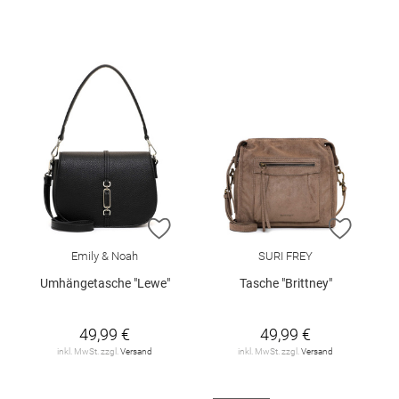
ZUR WUNSCHLISTE HINZUFÜGEN
ZUR W
Emily & Noah
SURI FREY
Umhängetasche "Lewe"
Tasche "Brittney"
49,99 €
49,99 €
inkl. MwSt. zzgl.
Versand
inkl. MwSt. zzgl.
Versand