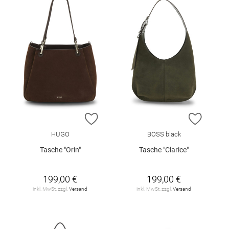
ZUR WUNSCHLISTE HINZUFÜGEN
ZUR W
HUGO
BOSS black
Tasche "Orin"
Tasche "Clarice"
199,00 €
199,00 €
inkl. MwSt. zzgl.
Versand
inkl. MwSt. zzgl.
Versand