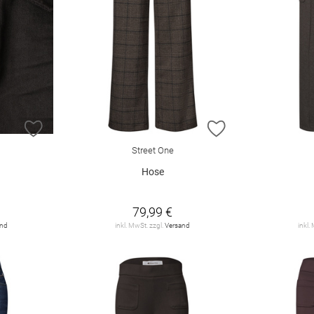
ZUR WUNSCHLISTE HINZUFÜGEN
ZUR WUNSCHLIST
Street One
Hose
79,99 €
and
inkl. MwSt. zzgl.
Versand
inkl.