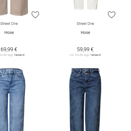
E HINZUFÜGEN
ZUR WUNSCHLISTE HINZUFÜGEN
ZUR W
Street One
Street One
Hose
Hose
69,99 €
59,99 €
 MwSt. zzgl.
Versand
inkl. MwSt. zzgl.
Versand