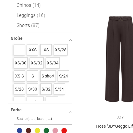
Chinos
14
Leggings
16
Shorts
87
Größe
XXS
XS
XS/28
XS/30
XS/32
XS/34
XS-S
S
S short
S/24
S/28
S/30
S/32
S/34
M
M short
M/26
Farbe
M/28
M/30
M/32
M/34
JDY
Hose "JDYGeggo Life
L
L/26
L/28
L/30