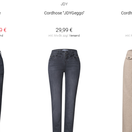
JDY
e
Cordhose "JDYGeggo"
Cordh
9 €
29,99 €
and
inkl. MwSt. zzgl.
Versand
inkl.