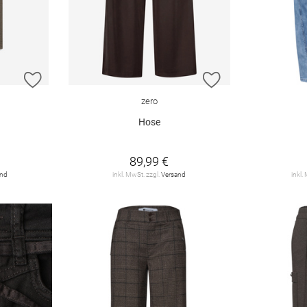
ZUR WUNSCHLISTE HINZUFÜGEN
ZUR WUNSCHLIST
zero
Hose
89,99 €
and
inkl. MwSt. zzgl.
Versand
inkl.