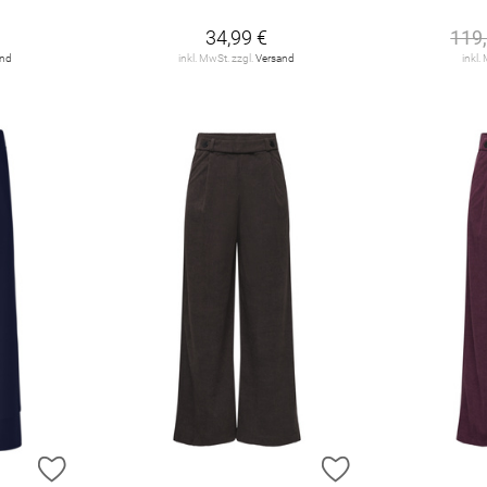
34,99 €
119
and
inkl. MwSt. zzgl.
Versand
inkl.
ZUR WUNSCHLISTE HINZUFÜGEN
ZUR WUNSCHLIST