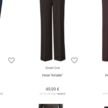
ZUR WUNSCHLISTE HINZUFÜGEN
ZUR WUNSCHLIST
Street One
Hose "Amalia"
H
49,99 €
and
inkl. MwSt. zzgl.
Versand
inkl.