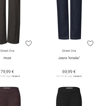
E HINZUFÜGEN
ZUR WUNSCHLISTE HINZUFÜGEN
ZUR W
Street One
Street One
Hose
Jeans "Amalia"
79,99 €
69,99 €
 MwSt. zzgl.
Versand
inkl. MwSt. zzgl.
Versand