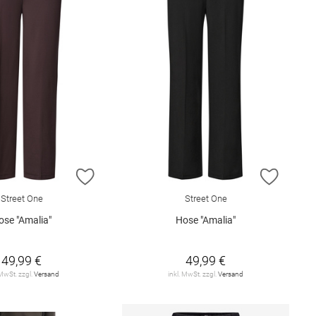
E HINZUFÜGEN
ZUR WUNSCHLISTE HINZUFÜGEN
ZUR W
Street One
Street One
ose "Amalia"
Hose "Amalia"
49,99 €
49,99 €
 MwSt. zzgl.
Versand
inkl. MwSt. zzgl.
Versand