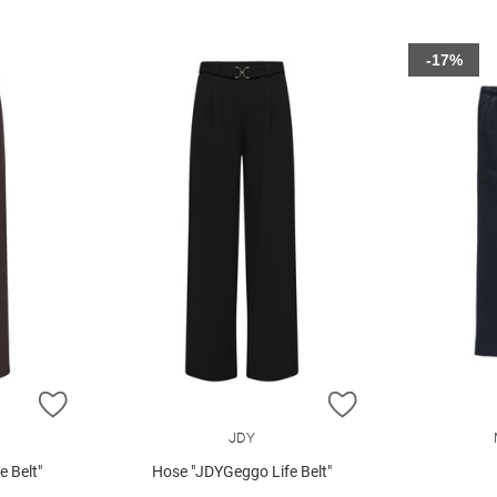
-17%
ZUR WUNSCHLISTE HINZUFÜGEN
ZUR WUNSCHLIST
JDY
 Belt"
Hose "JDYGeggo Life Belt"