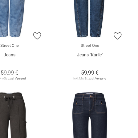
E HINZUFÜGEN
ZUR WUNSCHLISTE HINZUFÜGEN
ZUR W
Street One
Street One
Jeans
Jeans "Karlie"
59,99 €
59,99 €
 MwSt. zzgl.
Versand
inkl. MwSt. zzgl.
Versand