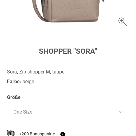
Zum
SHOPPER "SORA"
Anfang
der
Bildergalerie
Sora, Zip shopper M, taupe
springen
Farbe:
beige
Größe
One Size
+200 Bonuspunkte
i