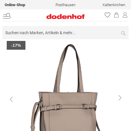
Online-Shop
Posthausen
Kaltenkirchen
Su
Zum
-17%
Ende
der
Bildergalerie
springen