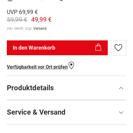
UVP
69,99 €
59,99 €
49,99 €
inkl. MwSt. zzgl.
Versand
In den Warenkorb
Zur
Wunschl
hinzufü
Verfügbarkeit vor Ort prüfen
Produktdetails
Service & Versand