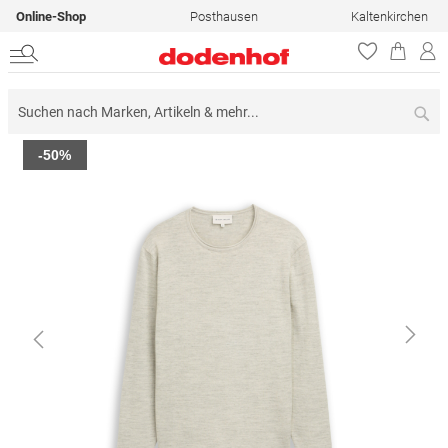
Online-Shop
Posthausen
Kaltenkirchen
Su
Zum
-50%
Ende
der
Bildergalerie
springen