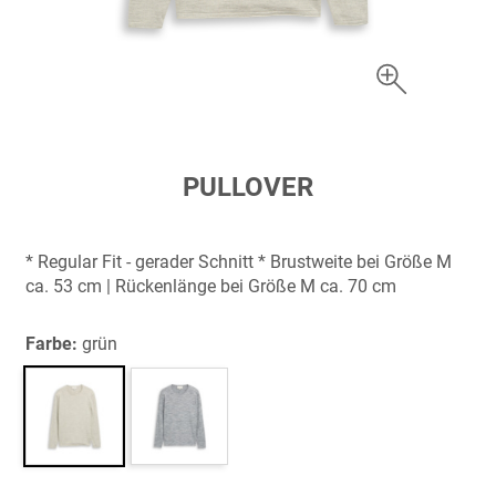
Zum
PULLOVER
Anfang
der
Bildergalerie
* Regular Fit - gerader Schnitt * Brustweite bei Größe M
springen
ca. 53 cm | Rückenlänge bei Größe M ca. 70 cm
Farbe:
grün