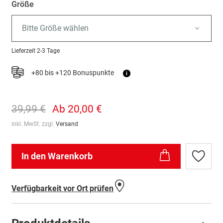
Größe
Bitte Größe wählen
Lieferzeit
2-3 Tage
+80 bis +120 Bonuspunkte
i
39,99 €
Ab
20,00 €
inkl. MwSt. zzgl.
Versand
In den Warenkorb
Zur
Wunschl
hinzufü
Verfügbarkeit vor Ort prüfen