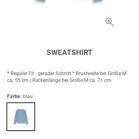
Zum
SWEATSHIRT
Anfang
der
Bildergalerie
* Regular Fit - gerader Schnitt * Brustweite bei Größe M
springen
ca. 55 cm | Rückenlänge bei Größe M ca. 71 cm
Farbe:
blau