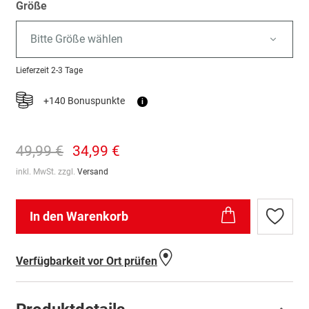
Größe
Bitte Größe wählen
Lieferzeit
2-3 Tage
+140 Bonuspunkte
i
49,99 €
34,99 €
inkl. MwSt. zzgl.
Versand
In den Warenkorb
Zur
Wunschl
hinzufü
Verfügbarkeit vor Ort prüfen