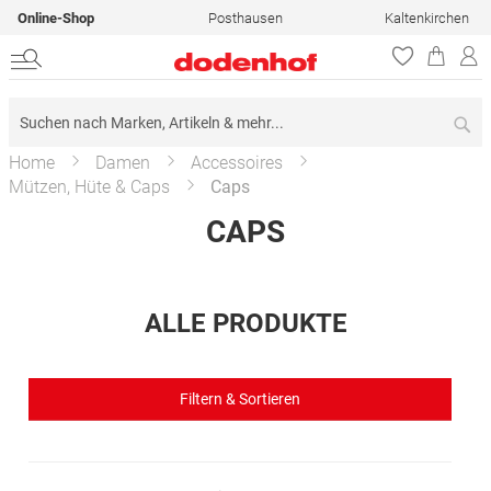
Online-Shop
Posthausen
Kaltenkirchen
Su
Home
Damen
Accessoires
Mützen, Hüte & Caps
Caps
CAPS
ALLE PRODUKTE
Filtern & Sortieren