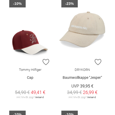
-10%
-23%
ZUR WUNSCHLISTE HINZUFÜGEN
ZUR W
Tommy Hilfiger
DRYKORN
Cap
Baumwollkappe "Jesper"
UVP
39,95 €
54,90 €
49,41 €
34,99 €
26,99 €
inkl. MwSt. zzgl.
Versand
inkl. MwSt. zzgl.
Versand
-10%
-10%