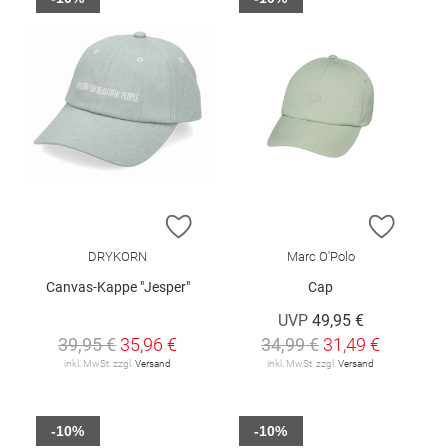
ZUR WUNSCHLISTE HINZUFÜGEN
ZUR W
DRYKORN
Marc O'Polo
Canvas-Kappe "Jesper"
Cap
UVP
49,95 €
39,95 €
35,96 €
34,99 €
31,49 €
inkl. MwSt. zzgl.
Versand
inkl. MwSt. zzgl.
Versand
-10%
-10%