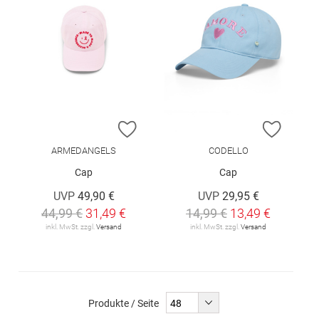
ZUR WUNSCHLISTE HINZUFÜGEN
ZUR W
ARMEDANGELS
CODELLO
Cap
Cap
UVP
49,90 €
UVP
29,95 €
44,99 €
31,49 €
14,99 €
13,49 €
inkl. MwSt. zzgl.
Versand
inkl. MwSt. zzgl.
Versand
Produkte / Seite