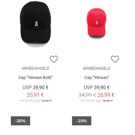
ZUR WUNSCHLISTE HINZUFÜGEN
ZUR W
ARMEDANGELS
ARMEDANGELS
Cap "Yenaas Bold"
Cap "Yenaas"
UVP
39,90 €
UVP
39,90 €
35,91 €
34,99 €
26,99 €
inkl. MwSt. zzgl.
Versand
inkl. MwSt. zzgl.
Versand
-30%
-10%