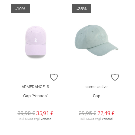
-10%
-25%
ZUR WUNSCHLISTE HINZUFÜGEN
ZUR W
ARMEDANGELS
camel active
Cap "Yenaas"
Cap
39,90 €
35,91 €
29,95 €
22,49 €
inkl. MwSt. zzgl.
Versand
inkl. MwSt. zzgl.
Versand