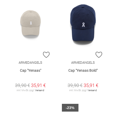
ZUR WUNSCHLISTE HINZUFÜGEN
ZUR W
ARMEDANGELS
ARMEDANGELS
Cap "Yenaas"
Cap "Yenaas Bold"
39,90 €
35,91 €
39,90 €
35,91 €
inkl. MwSt. zzgl.
Versand
inkl. MwSt. zzgl.
Versand
-23%