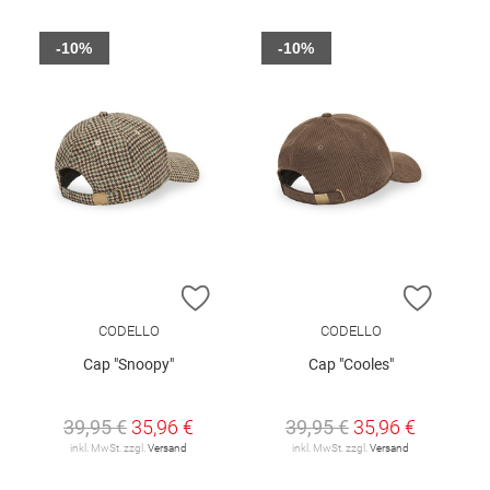
-10%
-10%
ZUR WUNSCHLISTE HINZUFÜGEN
ZUR W
CODELLO
CODELLO
Cap "Snoopy"
Cap "Cooles"
39,95 €
35,96 €
39,95 €
35,96 €
inkl. MwSt. zzgl.
Versand
inkl. MwSt. zzgl.
Versand