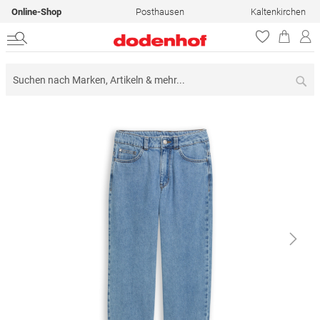
Online-Shop
Posthausen
Kaltenkirchen
Su
Zum
Ende
der
Bildergalerie
springen