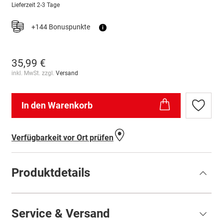
Lieferzeit
2-3 Tage
+144 Bonuspunkte
i
35,99 €
inkl. MwSt. zzgl.
Versand
In den Warenkorb
Zur
Wunschl
hinzufü
Verfügbarkeit vor Ort prüfen
Produktdetails
Service & Versand