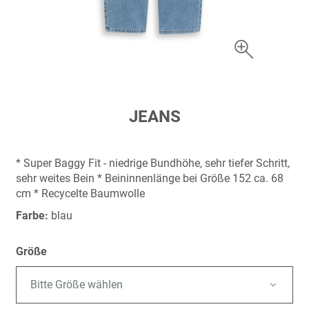
Zum
JEANS
Anfang
der
Bildergalerie
* Super Baggy Fit - niedrige Bundhöhe, sehr tiefer Schritt,
springen
sehr weites Bein * Beininnenlänge bei Größe 152 ca. 68
cm * Recycelte Baumwolle
Farbe:
blau
Größe
Bitte Größe wählen