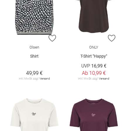
ZUR WUNSCHLISTE HINZUFÜGEN
ZUR W
Olsen
ONLY
Shirt
T-Shirt "Happy"
UVP
16,99 €
49,99 €
Ab
10,99 €
inkl. MwSt. zzgl.
Versand
inkl. MwSt. zzgl.
Versand