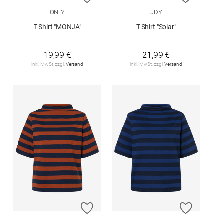
ONLY
JDY
T-Shirt "MONJA"
T-Shirt "Solar"
19,99 €
21,99 €
inkl. MwSt. zzgl.
Versand
inkl. MwSt. zzgl.
Versand
ZUR WUNSCHLISTE HINZUFÜGEN
ZUR W