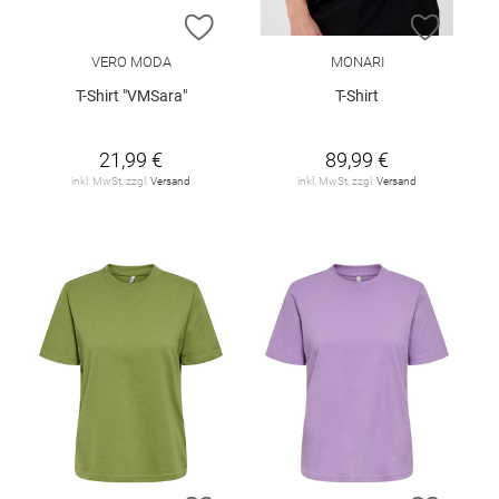
ZUR WUNSCHLISTE HINZUFÜGEN
ZUR W
VERO MODA
MONARI
T-Shirt "VMSara"
T-Shirt
21,99 €
89,99 €
inkl. MwSt. zzgl.
Versand
inkl. MwSt. zzgl.
Versand