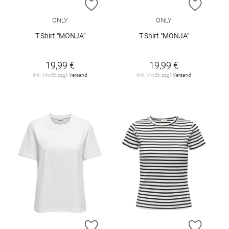
ZUR WUNSCHLISTE HINZUFÜGEN
ZUR W
ONLY
ONLY
T-Shirt "MONJA"
T-Shirt "MONJA"
19,99 €
19,99 €
inkl. MwSt. zzgl.
Versand
inkl. MwSt. zzgl.
Versand
ZUR WUNSCHLISTE HINZUFÜGEN
ZUR W