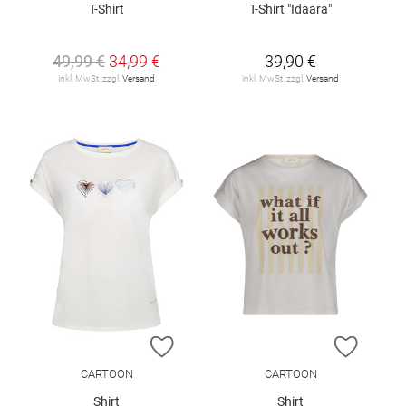
T-Shirt
T-Shirt "Idaara"
49,99 €
34,99 €
39,90 €
inkl. MwSt. zzgl.
Versand
inkl. MwSt. zzgl.
Versand
ZUR WUNSCHLISTE HINZUFÜGEN
ZUR W
CARTOON
CARTOON
Shirt
Shirt