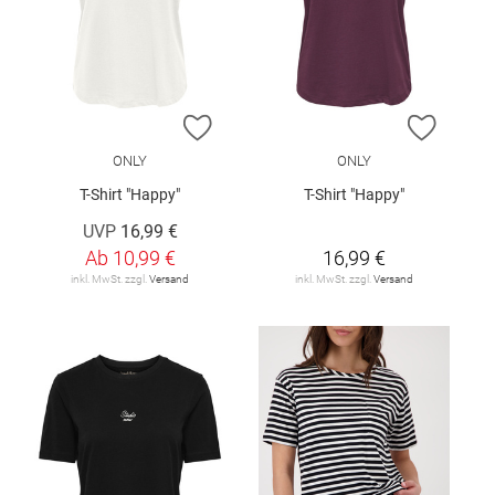
ZUR WUNSCHLISTE HINZUFÜGEN
ZUR W
ONLY
ONLY
T-Shirt "Happy"
T-Shirt "Happy"
UVP
16,99 €
Ab
10,99 €
16,99 €
inkl. MwSt. zzgl.
Versand
inkl. MwSt. zzgl.
Versand