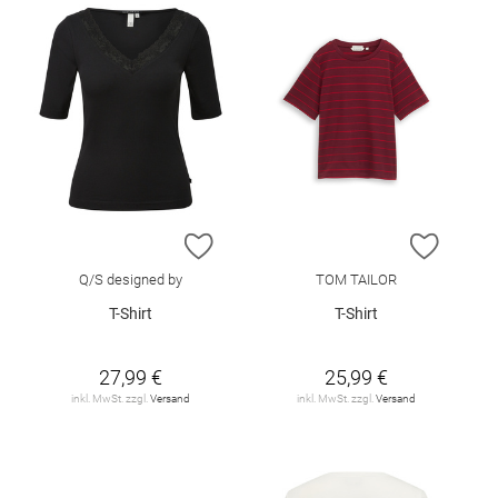
ZUR WUNSCHLISTE HINZUFÜGEN
ZUR W
Q/S designed by
TOM TAILOR
T-Shirt
T-Shirt
27,99 €
25,99 €
inkl. MwSt. zzgl.
Versand
inkl. MwSt. zzgl.
Versand