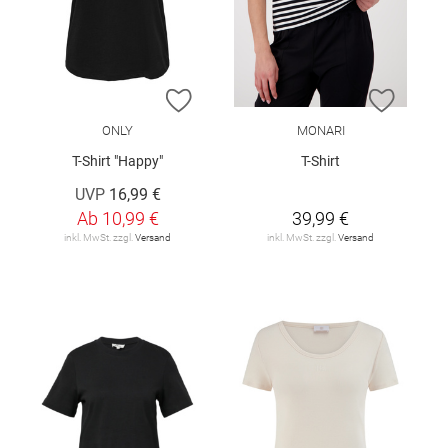
ZUR WUNSCHLISTE HINZUFÜGEN
ZUR W
ONLY
MONARI
T-Shirt "Happy"
T-Shirt
UVP
16,99 €
Ab
10,99 €
39,99 €
inkl. MwSt. zzgl.
Versand
inkl. MwSt. zzgl.
Versand