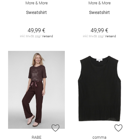
More & More
More & More
Sweatshirt
Sweatshirt
49,99 €
49,99 €
inkl. MwSt. zzgl.
Versand
inkl. MwSt. zzgl.
Versand
ZUR WUNSCHLISTE HINZUFÜGEN
ZUR W
RABE
comma