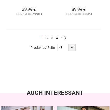
39,99 €
89,99 €
inkl. MwSt. zzgl.
Versand
inkl. MwSt. zzgl.
Versand
Seite
Du
Seite
Seite
Seite
Seite
1
2
3
4
5
Seite
Weiter
liest
Produkte / Seite
gerade
Seite
AUCH INTERESSANT