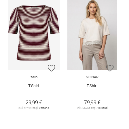
ZUR WUNSCHLISTE HINZUFÜGEN
ZUR W
zero
MONARI
T-Shirt
T-Shirt
29,99 €
79,99 €
inkl. MwSt. zzgl.
Versand
inkl. MwSt. zzgl.
Versand