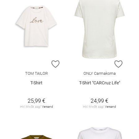
ZUR WUNSCHLISTE HINZUFÜGEN
ZUR W
TOM TAILOR
ONLY Carmakoma
T-Shirt
T-Shirt "CARCruz Life"
25,99 €
24,99 €
inkl. MwSt. zzgl.
Versand
inkl. MwSt. zzgl.
Versand