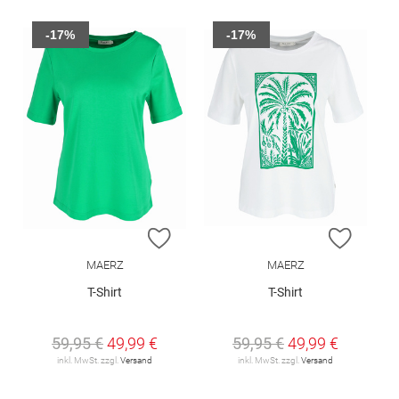
-17%
-17%
ZUR WUNSCHLISTE HINZUFÜGEN
ZUR W
MAERZ
MAERZ
T-Shirt
T-Shirt
59,95 €
49,99 €
59,95 €
49,99 €
inkl. MwSt. zzgl.
Versand
inkl. MwSt. zzgl.
Versand