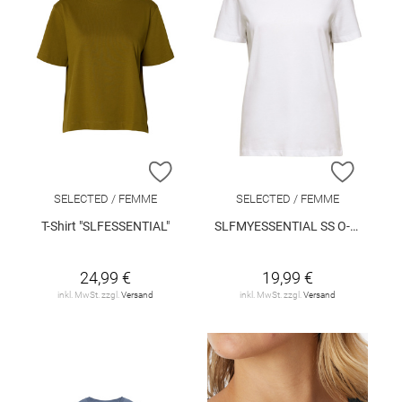
ZUR WUNSCHLISTE HINZUFÜGEN
ZUR W
SELECTED / FEMME
SELECTED / FEMME
T-Shirt "SLFESSENTIAL"
SLFMYESSENTIAL SS O-NECK TEE NOOS
24,99 €
19,99 €
inkl. MwSt. zzgl.
Versand
inkl. MwSt. zzgl.
Versand