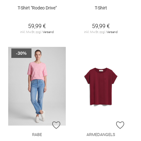
T-Shirt "Rodeo Drive"
T-Shirt
59,99 €
59,99 €
inkl. MwSt. zzgl.
Versand
inkl. MwSt. zzgl.
Versand
-30%
ZUR WUNSCHLISTE HINZUFÜGEN
ZUR W
RABE
ARMEDANGELS