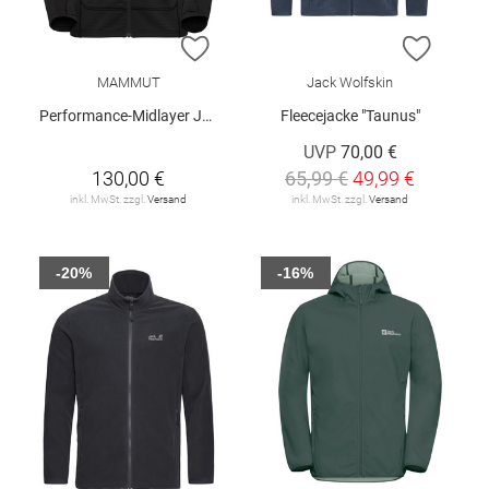
ZUR WUNSCHLISTE HINZUFÜGEN
ZUR W
MAMMUT
Jack Wolfskin
Performance-Midlayer Jacke "Taiss"
Fleecejacke "Taunus"
UVP
70,00 €
130,00 €
65,99 €
49,99 €
inkl. MwSt. zzgl.
Versand
inkl. MwSt. zzgl.
Versand
-20%
-16%