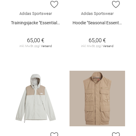
ZUR WUNSCHLISTE HINZUFÜGEN
ZUR W
Adidas Sportswear
Adidas Sportswear
Trainingsjacke "Essentials Fleece"
Hoodie "Seasonal Essentials"
65,00 €
65,00 €
inkl. MwSt. zzgl.
Versand
inkl. MwSt. zzgl.
Versand
ZUR WUNSCHLISTE HINZUFÜGEN
ZUR W