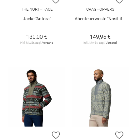
THE NORTH FACE
CRAGHOPPERS
Jacke "Antora"
Abenteuerweste "NosiLife Adventure Gilet"
130,00 €
149,95 €
inkl. MwSt. zzgl.
Versand
inkl. MwSt. zzgl.
Versand
ZUR WUNSCHLISTE HINZUFÜGEN
ZUR W