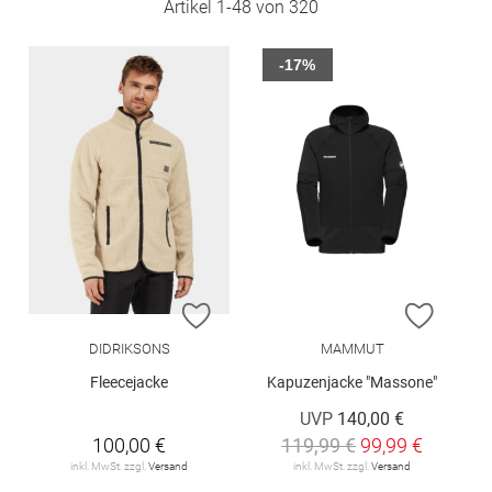
Artikel
1
-
48
von
320
-17%
ZUR WUNSCHLISTE HINZUFÜGEN
ZUR W
DIDRIKSONS
MAMMUT
Fleecejacke
Kapuzenjacke "Massone"
UVP
140,00 €
100,00 €
119,99 €
99,99 €
inkl. MwSt. zzgl.
Versand
inkl. MwSt. zzgl.
Versand