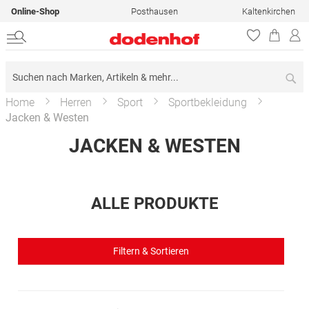
Online-Shop
Posthausen
Kaltenkirchen
Su
Home
Herren
Sport
Sportbekleidung
Jacken & Westen
JACKEN & WESTEN
ALLE PRODUKTE
Filtern & Sortieren