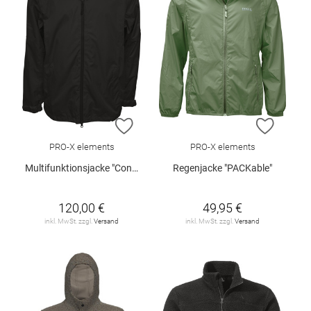
ZUR WUNSCHLISTE HINZUFÜGEN
ZUR W
PRO-X elements
PRO-X elements
Multifunktionsjacke "Conrad"
Regenjacke "PACKable"
120,00 €
49,95 €
inkl. MwSt. zzgl.
Versand
inkl. MwSt. zzgl.
Versand