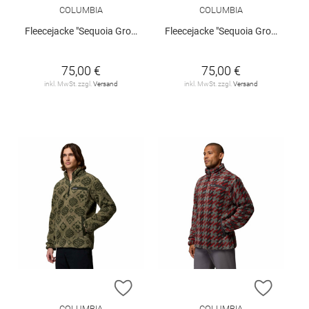
COLUMBIA
COLUMBIA
Fleecejacke "Sequoia Grove II"
Fleecejacke "Sequoia Grove II"
75,00 €
75,00 €
inkl. MwSt. zzgl.
Versand
inkl. MwSt. zzgl.
Versand
ZUR WUNSCHLISTE HINZUFÜGEN
ZUR W
COLUMBIA
COLUMBIA