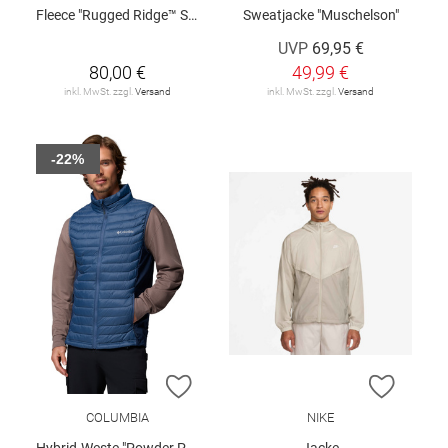
Fleece "Rugged Ridge™ Sherpa"
Sweatjacke "Muschelson"
UVP
69,95 €
80,00 €
49,99 €
inkl. MwSt. zzgl.
Versand
inkl. MwSt. zzgl.
Versand
-22%
ZUR WUNSCHLISTE HINZUFÜGEN
ZUR W
COLUMBIA
NIKE
Hybrid-Weste "Powder Pass"
Jacke