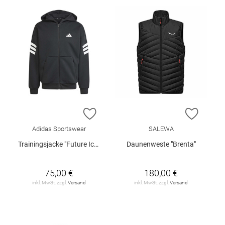
ZUR WUNSCHLISTE HINZUFÜGEN
ZUR W
Adidas Sportswear
SALEWA
Trainingsjacke "Future Icons"
Daunenweste "Brenta"
75,00 €
180,00 €
inkl. MwSt. zzgl.
Versand
inkl. MwSt. zzgl.
Versand