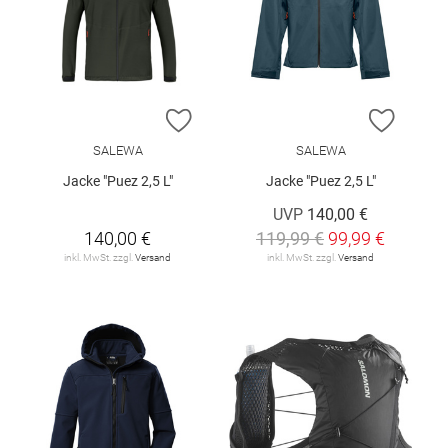
ZUR WUNSCHLISTE HINZUFÜGEN
ZUR W
SALEWA
SALEWA
Jacke "Puez 2,5 L"
Jacke "Puez 2,5 L"
UVP
140,00 €
140,00 €
119,99 €
99,99 €
inkl. MwSt. zzgl.
Versand
inkl. MwSt. zzgl.
Versand