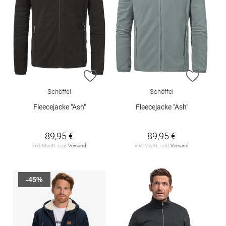
ZUR WUNSCHLISTE HINZUFÜGEN
ZUR W
Schöffel
Schöffel
Fleecejacke "Ash"
Fleecejacke "Ash"
89,95 €
89,95 €
inkl. MwSt. zzgl.
Versand
inkl. MwSt. zzgl.
Versand
-45%