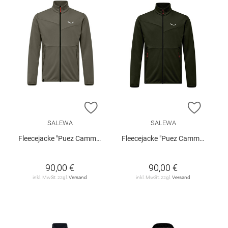
ZUR WUNSCHLISTE HINZUFÜGEN
ZUR W
SALEWA
SALEWA
Fleecejacke "Puez Cammino"
Fleecejacke "Puez Cammino"
90,00 €
90,00 €
inkl. MwSt. zzgl.
Versand
inkl. MwSt. zzgl.
Versand