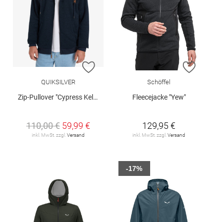
ZUR WUNSCHLISTE HINZUFÜGEN
ZUR W
QUIKSILVER
Schöffel
Zip-Pullover "Cypress Keller"
Fleecejacke "Yew"
110,00 €
59,99 €
129,95 €
inkl. MwSt. zzgl.
Versand
inkl. MwSt. zzgl.
Versand
-17%