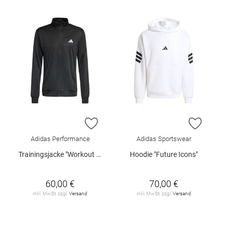
ZUR WUNSCHLISTE HINZUFÜGEN
ZUR W
Adidas Performance
Adidas Sportswear
Trainingsjacke "Workout Essentials"
Hoodie "Future Icons"
60,00 €
70,00 €
inkl. MwSt. zzgl.
Versand
inkl. MwSt. zzgl.
Versand