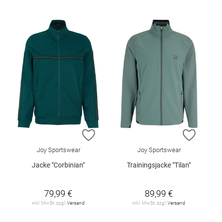
ZUR WUNSCHLISTE HINZUFÜGEN
ZUR W
Joy Sportswear
Joy Sportswear
Jacke "Corbinian"
Trainingsjacke "Tilan"
79,99 €
89,99 €
inkl. MwSt. zzgl.
Versand
inkl. MwSt. zzgl.
Versand