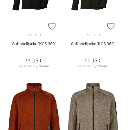
ZUR WUNSCHLISTE HINZUFÜGEN
ZUR W
KILLTEC
KILLTEC
Softshelljacke "KOS 369"
Softshelljacke "KOS 369"
99,95 €
99,95 €
inkl. MwSt. zzgl.
Versand
inkl. MwSt. zzgl.
Versand