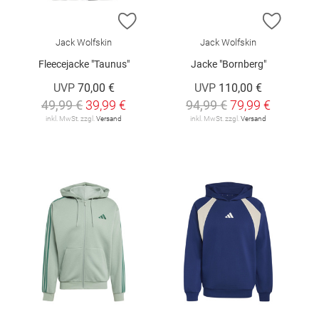
ZUR WUNSCHLISTE HINZUFÜGEN
ZUR W
Jack Wolfskin
Jack Wolfskin
Fleecejacke "Taunus"
Jacke "Bornberg"
UVP
70,00 €
UVP
110,00 €
49,99 €
39,99 €
94,99 €
79,99 €
inkl. MwSt. zzgl.
Versand
inkl. MwSt. zzgl.
Versand