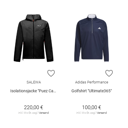
ZUR WUNSCHLISTE HINZUFÜGEN
ZUR W
SALEWA
Adidas Performance
Isolationsjacke "Puez Catinaccio 2"
Golfshirt "Ultimate365"
220,00 €
100,00 €
inkl. MwSt. zzgl.
Versand
inkl. MwSt. zzgl.
Versand