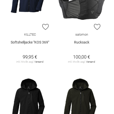
ZUR WUNSCHLISTE HINZUFÜGEN
ZUR W
KILLTEC
salomon
Softshelljacke "KOS 369"
Rucksack
99,95 €
100,00 €
inkl. MwSt. zzgl.
Versand
inkl. MwSt. zzgl.
Versand