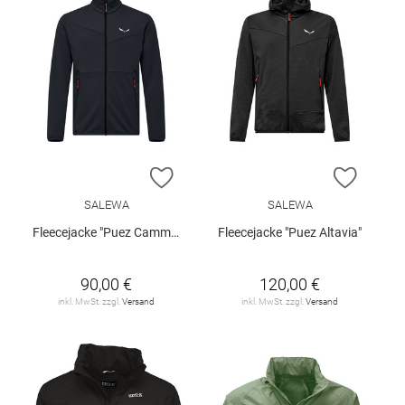
ZUR WUNSCHLISTE HINZUFÜGEN
ZUR W
SALEWA
SALEWA
Fleecejacke "Puez Cammino"
Fleecejacke "Puez Altavia"
90,00 €
120,00 €
inkl. MwSt. zzgl.
Versand
inkl. MwSt. zzgl.
Versand