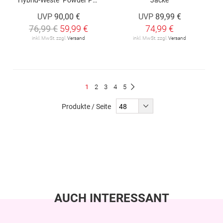
UVP
90,00 €
UVP
89,99 €
76,99 €
59,99 €
74,99 €
inkl. MwSt. zzgl.
Versand
inkl. MwSt. zzgl.
Versand
Seite
Du
Seite
Seite
Seite
Seite
1
2
3
4
5
Seite
Weiter
liest
Produkte / Seite
gerade
Seite
AUCH INTERESSANT