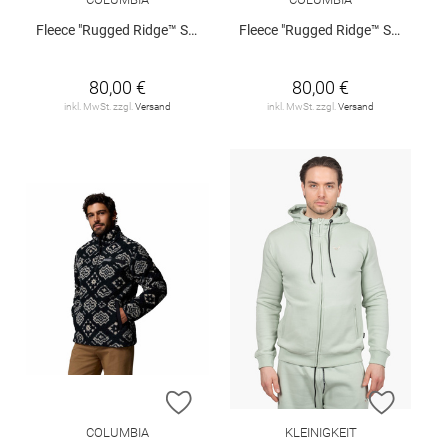
Fleece "Rugged Ridge™ Sherpa"
Fleece "Rugged Ridge™ Sherpa"
80,00 €
80,00 €
inkl. MwSt. zzgl.
Versand
inkl. MwSt. zzgl.
Versand
ZUR WUNSCHLISTE HINZUFÜGEN
ZUR W
COLUMBIA
KLEINIGKEIT