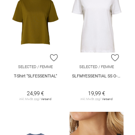
ZUR WUNSCHLISTE HINZUFÜGEN
ZUR W
SELECTED / FEMME
SELECTED / FEMME
T-Shirt "SLFESSENTIAL"
SLFMYESSENTIAL SS O-NECK TEE NOOS
24,99 €
19,99 €
inkl. MwSt. zzgl.
Versand
inkl. MwSt. zzgl.
Versand