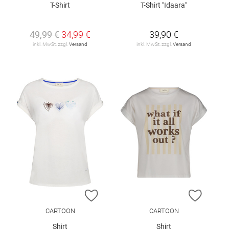
T-Shirt
T-Shirt "Idaara"
49,99 €
34,99 €
39,90 €
inkl. MwSt. zzgl.
Versand
inkl. MwSt. zzgl.
Versand
ZUR WUNSCHLISTE HINZUFÜGEN
ZUR W
CARTOON
CARTOON
Shirt
Shirt