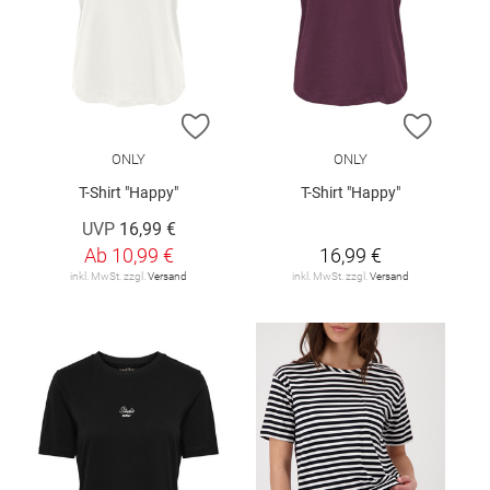
ZUR WUNSCHLISTE HINZUFÜGEN
ZUR W
ONLY
ONLY
T-Shirt "Happy"
T-Shirt "Happy"
UVP
16,99 €
Ab
10,99 €
16,99 €
inkl. MwSt. zzgl.
Versand
inkl. MwSt. zzgl.
Versand