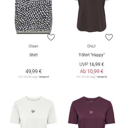
ZUR WUNSCHLISTE HINZUFÜGEN
ZUR W
Olsen
ONLY
Shirt
T-Shirt "Happy"
UVP
16,99 €
49,99 €
Ab
10,99 €
inkl. MwSt. zzgl.
Versand
inkl. MwSt. zzgl.
Versand