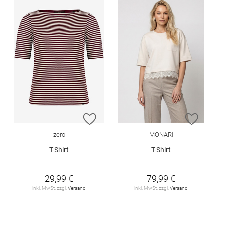
ZUR WUNSCHLISTE HINZUFÜGEN
ZUR W
zero
MONARI
T-Shirt
T-Shirt
29,99 €
79,99 €
inkl. MwSt. zzgl.
Versand
inkl. MwSt. zzgl.
Versand