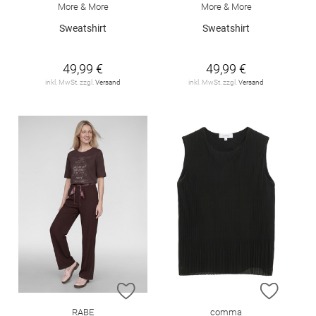
More & More
More & More
Sweatshirt
Sweatshirt
49,99 €
49,99 €
inkl. MwSt. zzgl.
Versand
inkl. MwSt. zzgl.
Versand
ZUR WUNSCHLISTE HINZUFÜGEN
ZUR W
RABE
comma