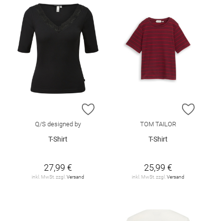
ZUR WUNSCHLISTE HINZUFÜGEN
ZUR W
Q/S designed by
TOM TAILOR
T-Shirt
T-Shirt
27,99 €
25,99 €
inkl. MwSt. zzgl.
Versand
inkl. MwSt. zzgl.
Versand