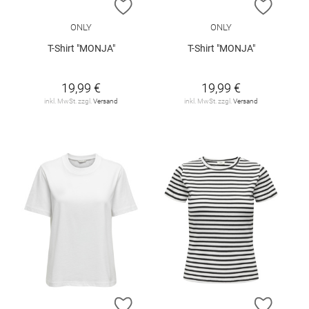
ZUR WUNSCHLISTE HINZUFÜGEN
ZUR W
ONLY
ONLY
T-Shirt "MONJA"
T-Shirt "MONJA"
19,99 €
19,99 €
inkl. MwSt. zzgl.
Versand
inkl. MwSt. zzgl.
Versand
ZUR WUNSCHLISTE HINZUFÜGEN
ZUR W