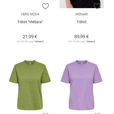
ZUR WUNSCHLISTE HINZUFÜGEN
ZUR W
VERO MODA
MONARI
T-Shirt "VMSara"
T-Shirt
21,99 €
89,99 €
inkl. MwSt. zzgl.
Versand
inkl. MwSt. zzgl.
Versand