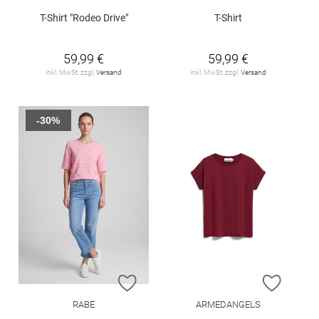
T-Shirt "Rodeo Drive"
T-Shirt
59,99 €
59,99 €
inkl. MwSt. zzgl.
Versand
inkl. MwSt. zzgl.
Versand
-30%
ZUR WUNSCHLISTE HINZUFÜGEN
ZUR W
RABE
ARMEDANGELS