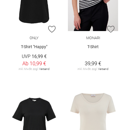
ZUR WUNSCHLISTE HINZUFÜGEN
ZUR W
ONLY
MONARI
T-Shirt "Happy"
T-Shirt
UVP
16,99 €
Ab
10,99 €
39,99 €
inkl. MwSt. zzgl.
Versand
inkl. MwSt. zzgl.
Versand