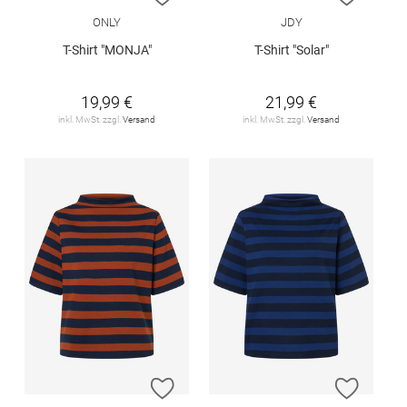
ONLY
JDY
T-Shirt "MONJA"
T-Shirt "Solar"
19,99 €
21,99 €
inkl. MwSt. zzgl.
Versand
inkl. MwSt. zzgl.
Versand
ZUR WUNSCHLISTE HINZUFÜGEN
ZUR W