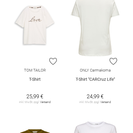
ZUR WUNSCHLISTE HINZUFÜGEN
ZUR W
TOM TAILOR
ONLY Carmakoma
T-Shirt
T-Shirt "CARCruz Life"
25,99 €
24,99 €
inkl. MwSt. zzgl.
Versand
inkl. MwSt. zzgl.
Versand