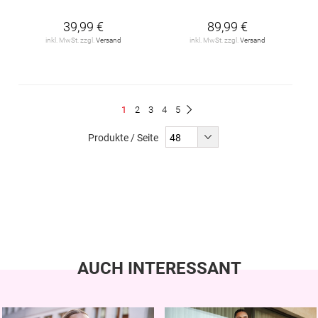
39,99 €
89,99 €
inkl. MwSt. zzgl.
Versand
inkl. MwSt. zzgl.
Versand
Seite
Du
Seite
Seite
Seite
Seite
1
2
3
4
5
Seite
Weiter
liest
Produkte / Seite
gerade
Seite
AUCH INTERESSANT