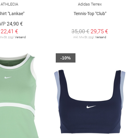
ATHLECIA
Adidas Terrex
Shirt "Lankae"
Tennis-Top "Club"
VP
24,90 €
22,41 €
35,00 €
29,75 €
 MwSt. zzgl.
Versand
inkl. MwSt. zzgl.
Versand
-10%