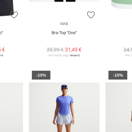
ZUR WUNSCHLISTE HINZUFÜGEN
ZUR WUNSCHLIST
NIKE
b"
Bra-Top "One"
5 €
39,99 €
31,49 €
34,
and
inkl. MwSt. zzgl.
Versand
inkl.
-10%
-10%