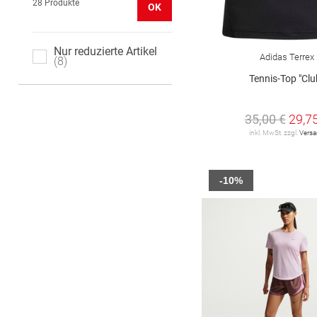
28 Produkte
OK
Nur reduzierte Artikel
Adidas Terrex
8
Tennis-Top "Clu
35,00 €
29,7
inkl. MwSt. zzgl.
Vers
-10%