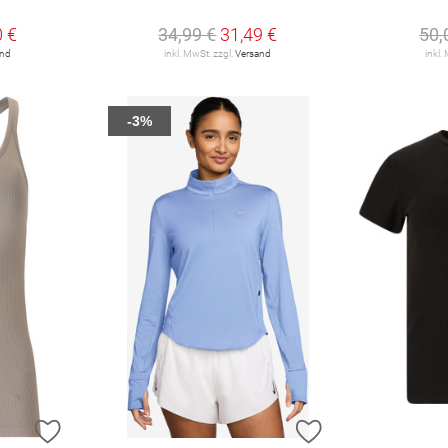
0 €
34,99 €
31,49 €
50,
and
inkl. MwSt. zzgl.
Versand
inkl.
-3%
ZUR WUNSCHLISTE HINZUFÜGEN
ZUR WUNSCHLIST