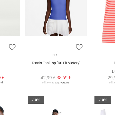
ZUR WUNSCHLISTE HINZUFÜGEN
ZUR WUNSCHLIST
NIKE
Tennis-Tanktop "Dri-Fit Victory"
U
9 €
42,99 €
38,69 €
29,
and
inkl. MwSt. zzgl.
Versand
inkl.
-10%
-10%