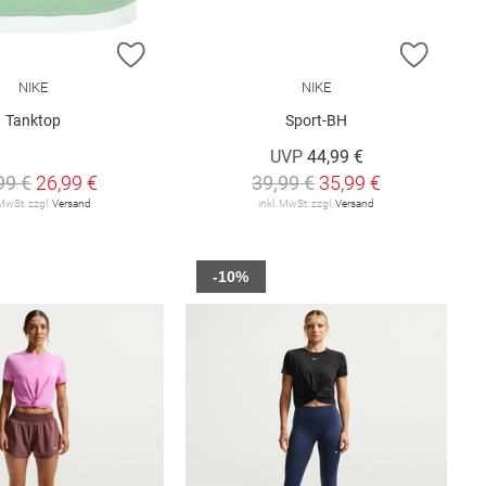
E HINZUFÜGEN
ZUR WUNSCHLISTE HINZUFÜGEN
ZUR W
NIKE
NIKE
Tanktop
Sport-BH
UVP
44,99 €
99 €
26,99 €
39,99 €
35,99 €
 MwSt. zzgl.
Versand
inkl. MwSt. zzgl.
Versand
-10%