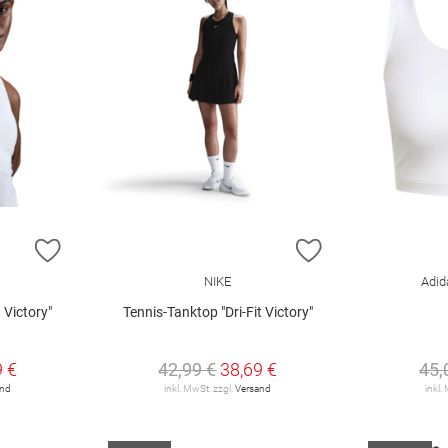
ZUR WUNSCHLISTE HINZUFÜGEN
ZUR WUNSCHLIST
NIKE
Adid
 Victory"
Tennis-Tanktop "Dri-Fit Victory"
9 €
42,99 €
38,69 €
45,
and
inkl. MwSt. zzgl.
Versand
inkl.