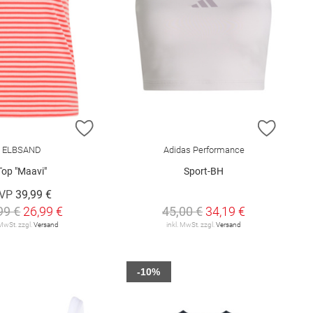
E HINZUFÜGEN
ZUR WUNSCHLISTE HINZUFÜGEN
ZUR W
ELBSAND
Adidas Performance
Top "Maavi"
Sport-BH
VP
39,99 €
99 €
26,99 €
45,00 €
34,19 €
 MwSt. zzgl.
Versand
inkl. MwSt. zzgl.
Versand
-10%