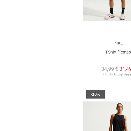
NIKE
T-Shirt "Tempo
34,99 €
31,4
inkl. MwSt. zzgl.
Vers
-10%