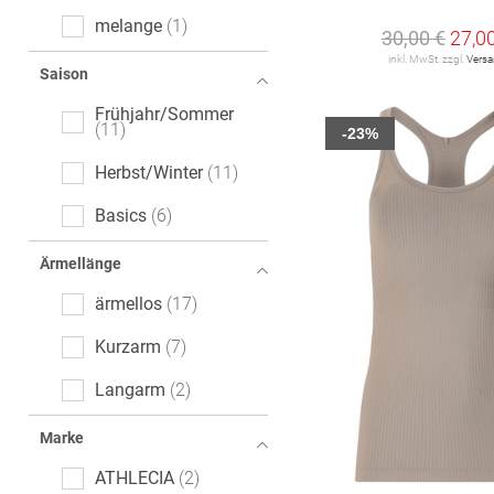
melange
1
30,00 €
27,0
inkl. MwSt. zzgl.
Vers
Saison
Frühjahr/Sommer
11
-23%
Herbst/Winter
11
Basics
6
Ärmellänge
ärmellos
17
Kurzarm
7
Langarm
2
Marke
ATHLECIA
2