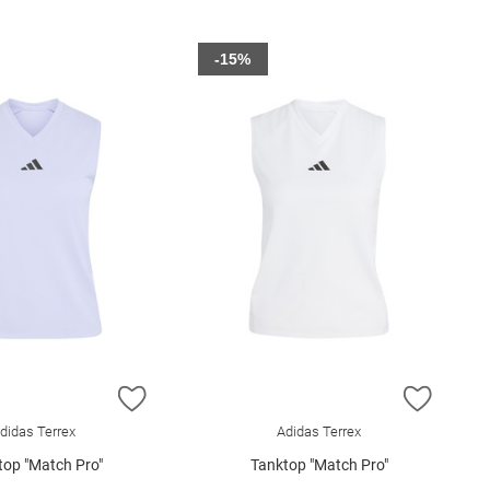
-15%
E HINZUFÜGEN
ZUR WUNSCHLISTE HINZUFÜGEN
ZUR W
didas Terrex
Adidas Terrex
top "Match Pro"
Tanktop "Match Pro"