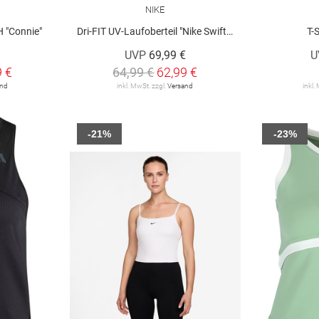
NIKE
H "Connie"
Dri-FIT UV-Laufoberteil "Nike Swift" mit Viertelreißverschluss
T-
UVP
69,99 €
U
9 €
64,99 €
62,99 €
and
inkl. MwSt. zzgl.
Versand
inkl.
-21%
-23%