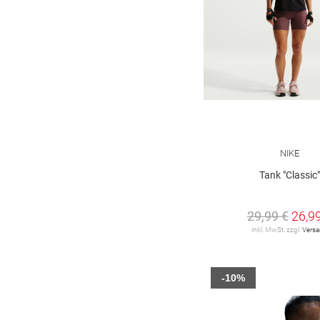
NIKE
Tank "Classic"
29,99 €
26,9
inkl. MwSt. zzgl.
Vers
-10%