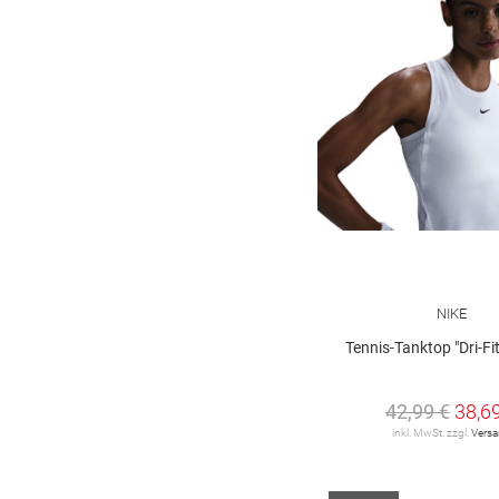
NIKE
Tennis-Tanktop "Dri-Fit
42,99 €
38,6
inkl. MwSt. zzgl.
Vers