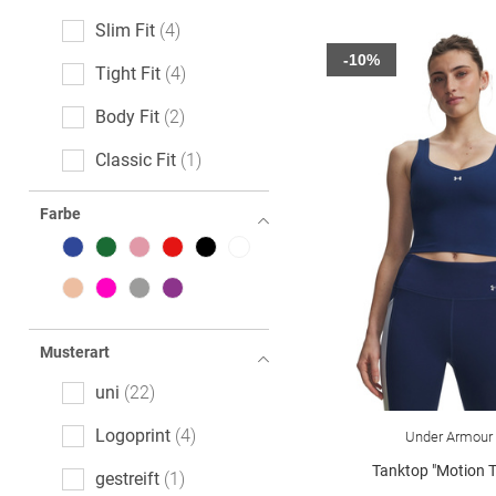
Slim Fit
4
-10%
Tight Fit
4
Body Fit
2
Classic Fit
1
Loose Fit
1
Farbe
Musterart
uni
22
Logoprint
4
Under Armour
Tanktop "Motion 
gestreift
1