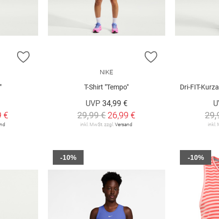
ZUR WUNSCHLISTE HINZUFÜGEN
ZUR WUNSCHLIST
NIKE
"
T-Shirt "Tempo"
Dri-FIT-Kurzarmsh
UVP
34,99 €
U
9 €
29,99 €
26,99 €
29,
and
inkl. MwSt. zzgl.
Versand
inkl.
-10%
-10%