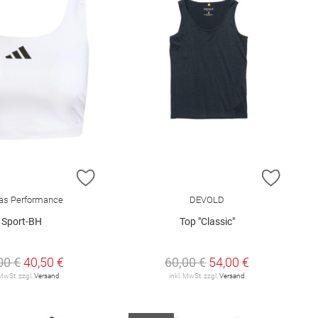
E HINZUFÜGEN
ZUR WUNSCHLISTE HINZUFÜGEN
ZUR W
as Performance
DEVOLD
Sport-BH
Top "Classic"
00 €
40,50 €
60,00 €
54,00 €
 MwSt. zzgl.
Versand
inkl. MwSt. zzgl.
Versand