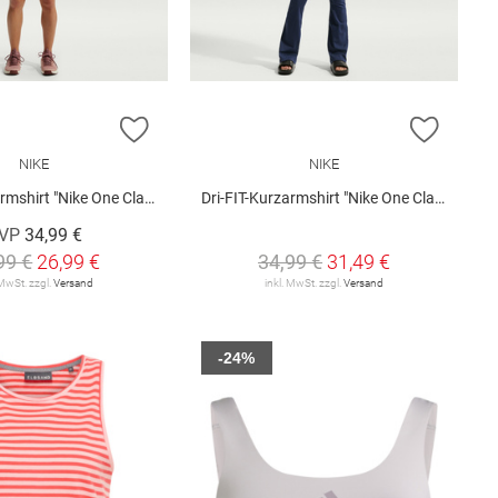
E HINZUFÜGEN
ZUR WUNSCHLISTE HINZUFÜGEN
ZUR W
NIKE
NIKE
irt "Nike One Classic Twist"
Dri-FIT-Kurzarmshirt "Nike One Classic Twist"
VP
34,99 €
99 €
26,99 €
34,99 €
31,49 €
 MwSt. zzgl.
Versand
inkl. MwSt. zzgl.
Versand
-24%