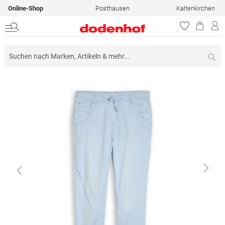
Online-Shop
Posthausen
Kaltenkirchen
Su
Zum
Ende
der
Bildergalerie
springen