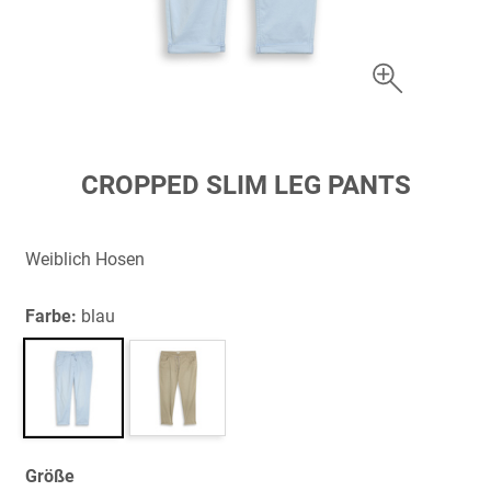
Zum
CROPPED SLIM LEG PANTS
Anfang
der
Bildergalerie
Weiblich Hosen
springen
Farbe:
blau
Größe