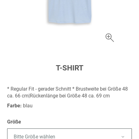
Zum
T-SHIRT
Anfang
der
Bildergalerie
* Regular Fit - gerader Schnitt * Brustweite bei Größe 48
springen
ca. 66 cm|Rückenlänge bei Größe 48 ca. 69 cm
Farbe:
blau
Größe
Bitte Größe wählen