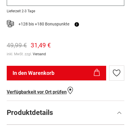
Lieferzeit
2-3 Tage
+128 bis +180 Bonuspunkte
i
49,99 €
31,49 €
inkl. MwSt. zzgl.
Versand
In den Warenkorb
Zur
Wunschl
hinzufü
Verfügbarkeit vor Ort prüfen
Produktdetails