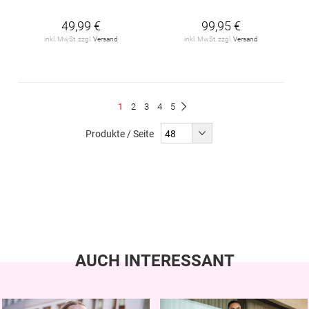
49,99 €
99,95 €
inkl. MwSt. zzgl.
Versand
inkl. MwSt. zzgl.
Versand
Seite
Du
Seite
Seite
Seite
Seite
1
2
3
4
5
Seite
Weiter
liest
Produkte / Seite
gerade
Seite
AUCH INTERESSANT