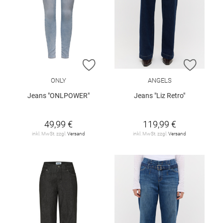
ZUR WUNSCHLISTE HINZUFÜGEN
ZUR W
ONLY
ANGELS
Jeans "ONLPOWER"
Jeans "Liz Retro"
49,99 €
119,99 €
inkl. MwSt. zzgl.
Versand
inkl. MwSt. zzgl.
Versand