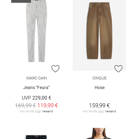
ZUR WUNSCHLISTE HINZUFÜGEN
ZUR W
MARC CAIN
CINQUE
Jeans "Feura"
Hose
UVP
229,00 €
169,99 €
119,99 €
159,99 €
inkl. MwSt. zzgl.
Versand
inkl. MwSt. zzgl.
Versand