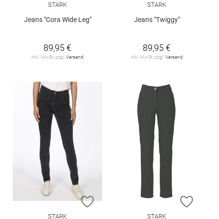
STARK
STARK
Jeans "Cora Wide Leg"
Jeans "Twiggy"
89,95 €
89,95 €
inkl. MwSt. zzgl.
Versand
inkl. MwSt. zzgl.
Versand
ZUR WUNSCHLISTE HINZUFÜGEN
ZUR W
STARK
STARK