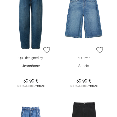
ZUR WUNSCHLISTE HINZUFÜGEN
ZUR W
Q/S designed by
s. Oliver
Jeanshose
Shorts
59,99 €
59,99 €
inkl. MwSt. zzgl.
Versand
inkl. MwSt. zzgl.
Versand