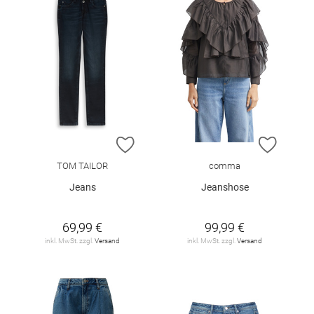
ZUR WUNSCHLISTE HINZUFÜGEN
ZUR W
TOM TAILOR
comma
Jeans
Jeanshose
69,99 €
99,99 €
inkl. MwSt. zzgl.
Versand
inkl. MwSt. zzgl.
Versand