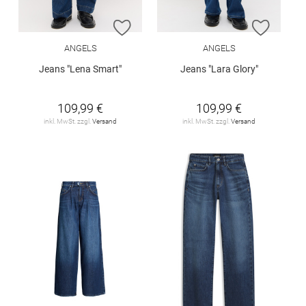
ZUR WUNSCHLISTE HINZUFÜGEN
ZUR W
ANGELS
ANGELS
Jeans "Lena Smart"
Jeans "Lara Glory"
109,99 €
109,99 €
inkl. MwSt. zzgl.
Versand
inkl. MwSt. zzgl.
Versand