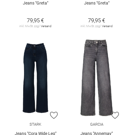
Jeans "Greta"
Jeans "Greta"
79,95 €
79,95 €
inkl. MwSt. zzgl.
Versand
inkl. MwSt. zzgl.
Versand
ZUR WUNSCHLISTE HINZUFÜGEN
ZUR W
STARK
GARCIA
Jeans "Cora Wide Leg"
Jeans "Annemay"