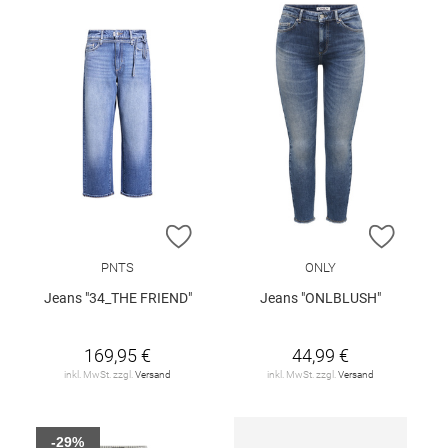
ZUR WUNSCHLISTE HINZUFÜGEN
ZUR W
PNTS
ONLY
Jeans "34_THE FRIEND"
Jeans "ONLBLUSH"
169,95 €
44,99 €
inkl. MwSt. zzgl.
Versand
inkl. MwSt. zzgl.
Versand
-29%