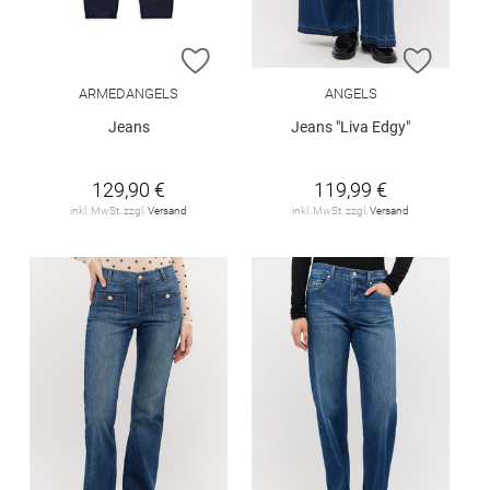
ZUR WUNSCHLISTE HINZUFÜGEN
ZUR W
ARMEDANGELS
ANGELS
Jeans
Jeans "Liva Edgy"
129,90 €
119,99 €
inkl. MwSt. zzgl.
Versand
inkl. MwSt. zzgl.
Versand