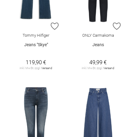
ZUR WUNSCHLISTE HINZUFÜGEN
ZUR W
Tommy Hilfiger
ONLY Carmakoma
Jeans "Skye"
Jeans
119,90 €
49,99 €
inkl. MwSt. zzgl.
Versand
inkl. MwSt. zzgl.
Versand