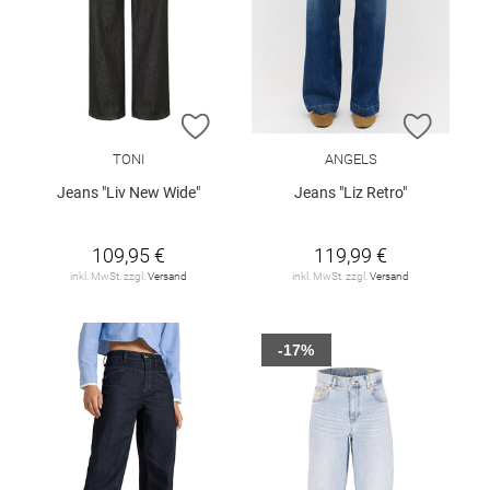
ZUR WUNSCHLISTE HINZUFÜGEN
ZUR W
TONI
ANGELS
Jeans "Liv New Wide"
Jeans "Liz Retro"
109,95 €
119,99 €
inkl. MwSt. zzgl.
Versand
inkl. MwSt. zzgl.
Versand
-17%