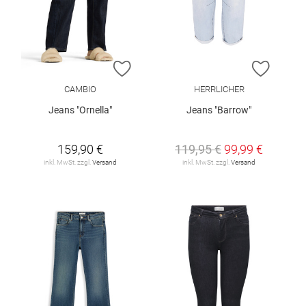
ZUR WUNSCHLISTE HINZUFÜGEN
ZUR W
CAMBIO
HERRLICHER
Jeans "Ornella"
Jeans "Barrow"
159,90 €
119,95 €
99,99 €
inkl. MwSt. zzgl.
Versand
inkl. MwSt. zzgl.
Versand