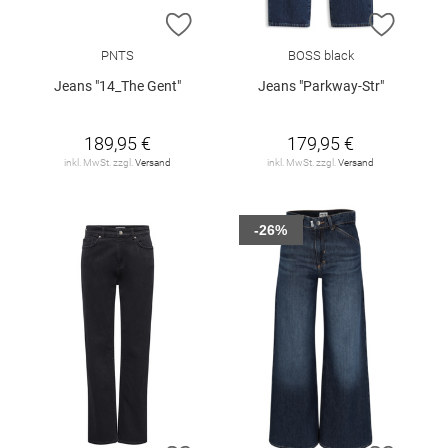
ZUR WUNSCHLISTE HINZUFÜGEN
ZUR W
PNTS
BOSS black
Jeans "14_The Gent"
Jeans "Parkway-Str"
189,95 €
179,95 €
inkl. MwSt. zzgl.
Versand
inkl. MwSt. zzgl.
Versand
-26%