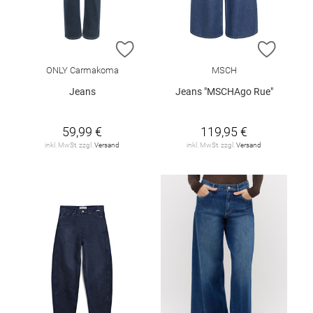
ZUR WUNSCHLISTE HINZUFÜGEN
ZUR W
ONLY Carmakoma
MSCH
Jeans
Jeans "MSCHAgo Rue"
59,99 €
119,95 €
inkl. MwSt. zzgl.
Versand
inkl. MwSt. zzgl.
Versand