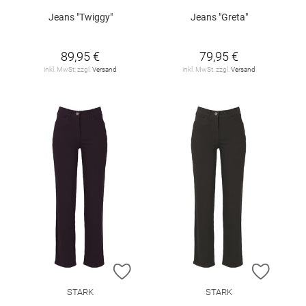
Jeans "Twiggy"
Jeans "Greta"
89,95 €
79,95 €
inkl. MwSt. zzgl.
Versand
inkl. MwSt. zzgl.
Versand
ZUR WUNSCHLISTE HINZUFÜGEN
ZUR W
STARK
STARK