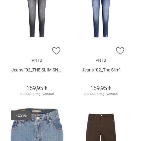
ZUR WUNSCHLISTE HINZUFÜGEN
ZUR W
PNTS
PNTS
Jeans "02_THE SLIM SNOS"
Jeans "02_The Slim"
159,95 €
159,95 €
inkl. MwSt. zzgl.
Versand
inkl. MwSt. zzgl.
Versand
-13%