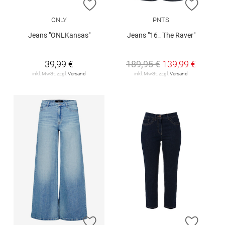
ZUR WUNSCHLISTE HINZUFÜGEN
ZUR W
ONLY
PNTS
Jeans "ONLKansas"
Jeans "16_ The Raver"
39,99 €
189,95 €
139,99 €
inkl. MwSt. zzgl.
Versand
inkl. MwSt. zzgl.
Versand
ZUR WUNSCHLISTE HINZUFÜGEN
ZUR W