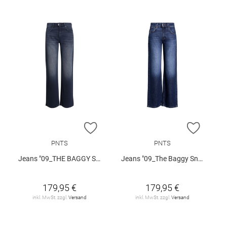
ZUR WUNSCHLISTE HINZUFÜGEN
ZUR W
PNTS
PNTS
Jeans "09_THE BAGGY SNOS"
Jeans "09_The Baggy Snos"
179,95 €
179,95 €
inkl. MwSt. zzgl.
Versand
inkl. MwSt. zzgl.
Versand