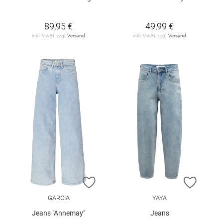
89,95 €
49,99 €
inkl. MwSt. zzgl.
Versand
inkl. MwSt. zzgl.
Versand
ZUR WUNSCHLISTE HINZUFÜGEN
ZUR W
GARCIA
YAYA
Jeans "Annemay"
Jeans