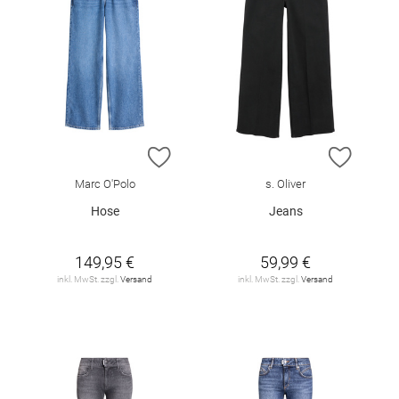
ZUR WUNSCHLISTE HINZUFÜGEN
ZUR W
Marc O'Polo
s. Oliver
Hose
Jeans
149,95 €
59,99 €
inkl. MwSt. zzgl.
Versand
inkl. MwSt. zzgl.
Versand