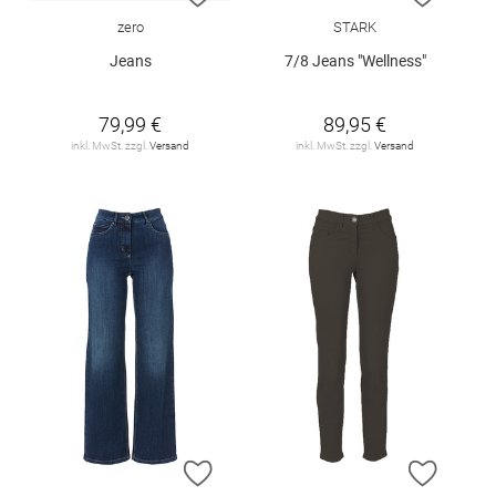
zero
STARK
Jeans
7/8 Jeans "Wellness"
79,99 €
89,95 €
inkl. MwSt. zzgl.
Versand
inkl. MwSt. zzgl.
Versand
ZUR WUNSCHLISTE HINZUFÜGEN
ZUR W