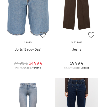
ZUR WUNSCHLISTE HINZUFÜGEN
ZUR W
Levi's
s. Oliver
Jorts "Baggy Das"
Jeans
74,95 €
64,99 €
59,99 €
inkl. MwSt. zzgl.
Versand
inkl. MwSt. zzgl.
Versand