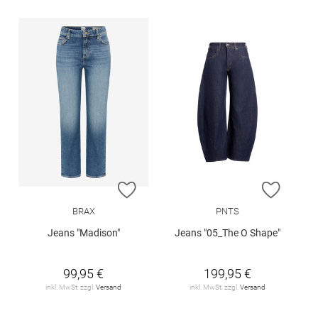
ZUR WUNSCHLISTE HINZUFÜGEN
ZUR W
BRAX
PNTS
Jeans "Madison"
Jeans "05_The O Shape"
99,95 €
199,95 €
inkl. MwSt. zzgl.
Versand
inkl. MwSt. zzgl.
Versand