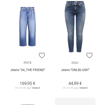
ZUR WUNSCHLISTE HINZUFÜGEN
ZUR W
PNTS
ONLY
Jeans "34_THE FRIEND"
Jeans "ONLBLUSH"
169,95 €
44,99 €
inkl. MwSt. zzgl.
Versand
inkl. MwSt. zzgl.
Versand