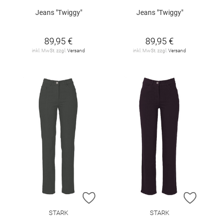
Jeans "Twiggy"
Jeans "Twiggy"
89,95 €
89,95 €
inkl. MwSt. zzgl.
Versand
inkl. MwSt. zzgl.
Versand
ZUR WUNSCHLISTE HINZUFÜGEN
ZUR W
STARK
STARK