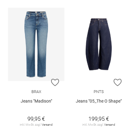
ZUR WUNSCHLISTE HINZUFÜGEN
ZUR W
BRAX
PNTS
Jeans "Madison"
Jeans "05_The O Shape"
99,95 €
199,95 €
inkl. MwSt. zzgl.
Versand
inkl. MwSt. zzgl.
Versand