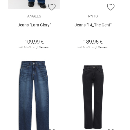
ZUR WUNSCHLISTE HINZUFÜGEN
ZUR W
ANGELS
PNTS
Jeans "Lara Glory"
Jeans "14_The Gent"
109,99 €
189,95 €
inkl. MwSt. zzgl.
Versand
inkl. MwSt. zzgl.
Versand