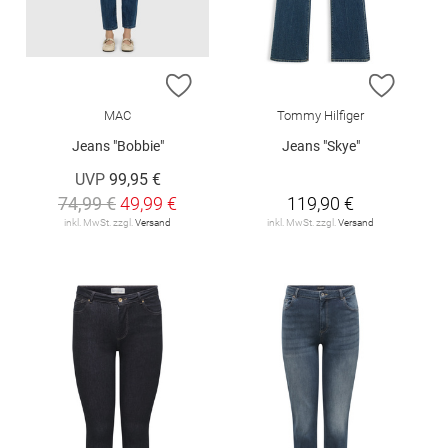
ZUR WUNSCHLISTE HINZUFÜGEN
ZUR W
MAC
Tommy Hilfiger
Jeans "Bobbie"
Jeans "Skye"
UVP
99,95 €
74,99 €
49,99 €
119,90 €
inkl. MwSt. zzgl.
Versand
inkl. MwSt. zzgl.
Versand