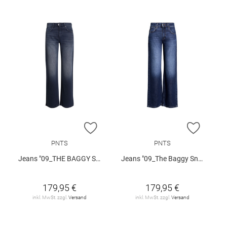
ZUR WUNSCHLISTE HINZUFÜGEN
ZUR W
PNTS
PNTS
Jeans "09_THE BAGGY SNOS"
Jeans "09_The Baggy Snos"
179,95 €
179,95 €
inkl. MwSt. zzgl.
Versand
inkl. MwSt. zzgl.
Versand