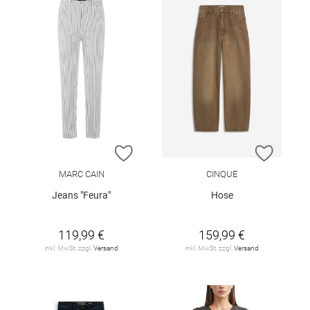
ZUR WUNSCHLISTE HINZUFÜGEN
ZUR W
MARC CAIN
CINQUE
Jeans "Feura"
Hose
119,99 €
159,99 €
inkl. MwSt. zzgl.
Versand
inkl. MwSt. zzgl.
Versand