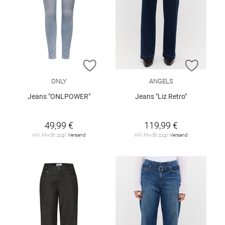
ZUR WUNSCHLISTE HINZUFÜGEN
ZUR W
ONLY
ANGELS
Jeans "ONLPOWER"
Jeans "Liz Retro"
49,99 €
119,99 €
inkl. MwSt. zzgl.
Versand
inkl. MwSt. zzgl.
Versand