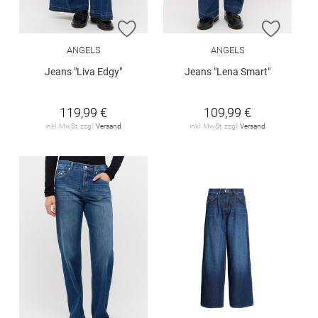
ZUR WUNSCHLISTE HINZUFÜGEN
ZUR W
ANGELS
ANGELS
Jeans "Liva Edgy"
Jeans "Lena Smart"
119,99 €
109,99 €
inkl. MwSt. zzgl.
Versand
inkl. MwSt. zzgl.
Versand