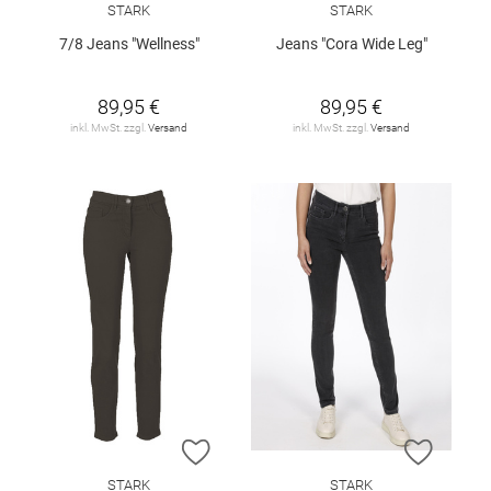
STARK
STARK
7/8 Jeans "Wellness"
Jeans "Cora Wide Leg"
89,95 €
89,95 €
inkl. MwSt. zzgl.
Versand
inkl. MwSt. zzgl.
Versand
ZUR WUNSCHLISTE HINZUFÜGEN
ZUR W
STARK
STARK