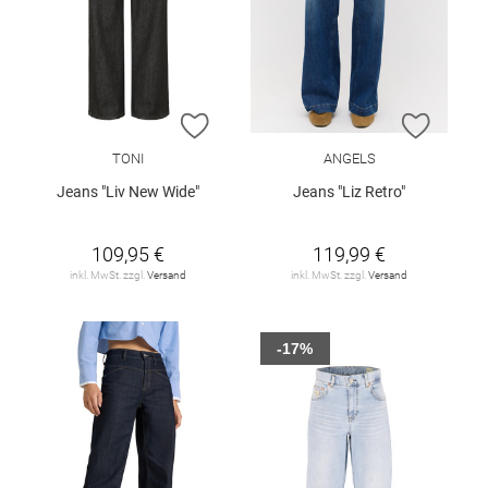
ZUR WUNSCHLISTE HINZUFÜGEN
ZUR W
TONI
ANGELS
Jeans "Liv New Wide"
Jeans "Liz Retro"
109,95 €
119,99 €
inkl. MwSt. zzgl.
Versand
inkl. MwSt. zzgl.
Versand
-17%