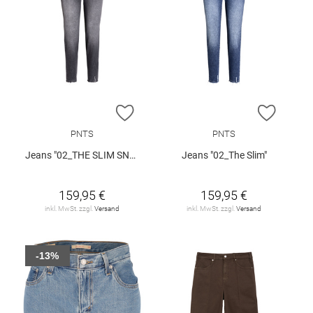
ZUR WUNSCHLISTE HINZUFÜGEN
ZUR W
PNTS
PNTS
Jeans "02_THE SLIM SNOS"
Jeans "02_The Slim"
159,95 €
159,95 €
inkl. MwSt. zzgl.
Versand
inkl. MwSt. zzgl.
Versand
-13%