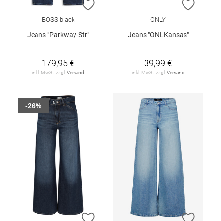
ZUR WUNSCHLISTE HINZUFÜGEN
ZUR W
BOSS black
ONLY
Jeans "Parkway-Str"
Jeans "ONLKansas"
179,95 €
39,99 €
inkl. MwSt. zzgl.
Versand
inkl. MwSt. zzgl.
Versand
-26%
ZUR WUNSCHLISTE HINZUFÜGEN
ZUR W