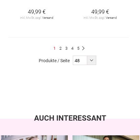
49,99 €
49,99 €
inkl. MwSt. zzgl.
Versand
inkl. MwSt. zzgl.
Versand
Seite
Du
Seite
Seite
Seite
Seite
1
2
3
4
5
Seite
Weiter
liest
Produkte / Seite
gerade
Seite
AUCH INTERESSANT