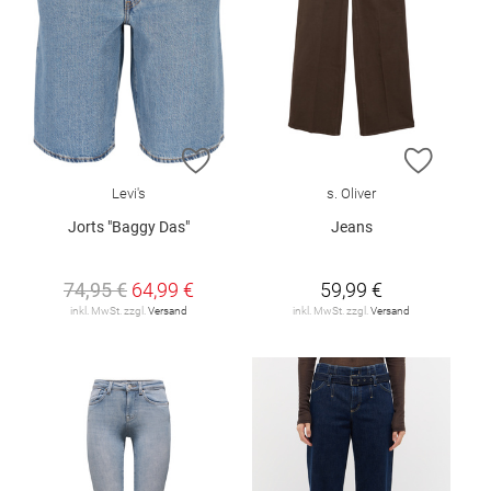
ZUR WUNSCHLISTE HINZUFÜGEN
ZUR W
Levi's
s. Oliver
Jorts "Baggy Das"
Jeans
74,95 €
64,99 €
59,99 €
inkl. MwSt. zzgl.
Versand
inkl. MwSt. zzgl.
Versand