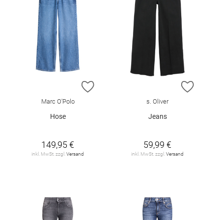
ZUR WUNSCHLISTE HINZUFÜGEN
ZUR W
Marc O'Polo
s. Oliver
Hose
Jeans
149,95 €
59,99 €
inkl. MwSt. zzgl.
Versand
inkl. MwSt. zzgl.
Versand