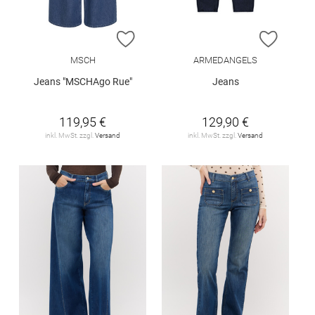
ZUR WUNSCHLISTE HINZUFÜGEN
ZUR W
MSCH
ARMEDANGELS
Jeans "MSCHAgo Rue"
Jeans
119,95 €
129,90 €
inkl. MwSt. zzgl.
Versand
inkl. MwSt. zzgl.
Versand