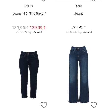
PNTS
zero
Jeans "16_ The Raver"
Jeans
189,95 €
139,99 €
79,99 €
inkl. MwSt. zzgl.
Versand
inkl. MwSt. zzgl.
Versand
ZUR WUNSCHLISTE HINZUFÜGEN
ZUR W