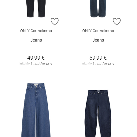
ZUR WUNSCHLISTE HINZUFÜGEN
ZUR W
ONLY Carmakoma
ONLY Carmakoma
Jeans
Jeans
49,99 €
59,99 €
inkl. MwSt. zzgl.
Versand
inkl. MwSt. zzgl.
Versand