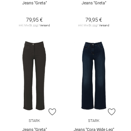
Jeans "Greta"
Jeans "Greta"
79,95 €
79,95 €
inkl. MwSt. zzgl.
Versand
inkl. MwSt. zzgl.
Versand
ZUR WUNSCHLISTE HINZUFÜGEN
ZUR W
STARK
STARK
Jeans "Greta"
Jeans "Cora Wide Leg"