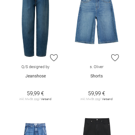
ZUR WUNSCHLISTE HINZUFÜGEN
ZUR W
Q/S designed by
s. Oliver
Jeanshose
Shorts
59,99 €
59,99 €
inkl. MwSt. zzgl.
Versand
inkl. MwSt. zzgl.
Versand