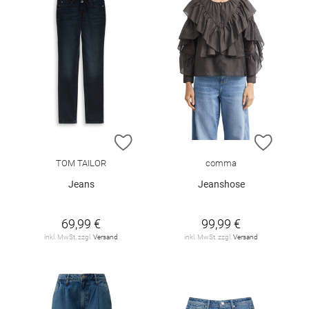
ZUR WUNSCHLISTE HINZUFÜGEN
ZUR W
TOM TAILOR
comma
Jeans
Jeanshose
69,99 €
99,99 €
inkl. MwSt. zzgl.
Versand
inkl. MwSt. zzgl.
Versand