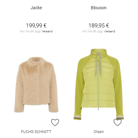
Jacke
Blouson
199,99 €
189,95 €
inkl. MwSt. zzgl.
Versand
inkl. MwSt. zzgl.
Versand
ZUR WUNSCHLISTE HINZUFÜGEN
ZUR W
FUCHS SCHMITT
Olsen