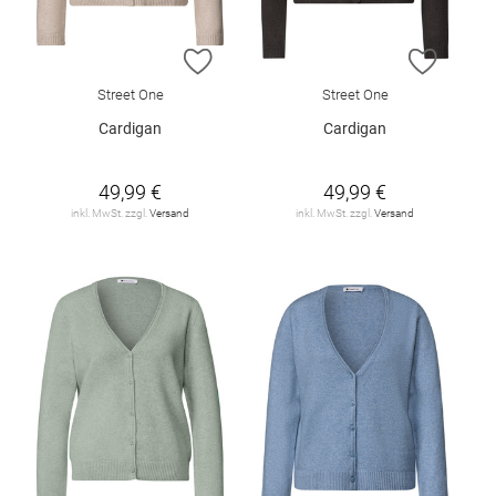
ZUR WUNSCHLISTE HINZUFÜGEN
ZUR W
Street One
Street One
Cardigan
Cardigan
49,99 €
49,99 €
inkl. MwSt. zzgl.
Versand
inkl. MwSt. zzgl.
Versand