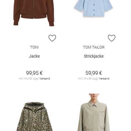
ZUR WUNSCHLISTE HINZUFÜGEN
ZUR W
TONI
TOM TAILOR
Jacke
Strickjacke
99,95 €
59,99 €
inkl. MwSt. zzgl.
Versand
inkl. MwSt. zzgl.
Versand