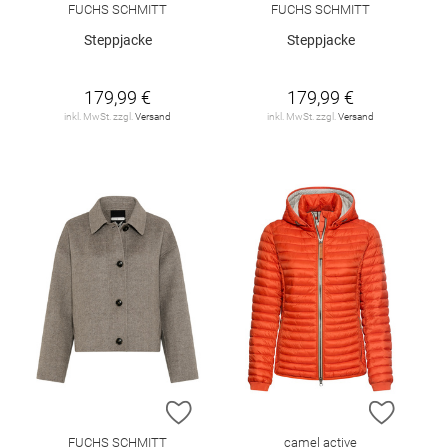
FUCHS SCHMITT
FUCHS SCHMITT
Steppjacke
Steppjacke
179,99 €
179,99 €
inkl. MwSt. zzgl.
Versand
inkl. MwSt. zzgl.
Versand
ZUR WUNSCHLISTE HINZUFÜGEN
ZUR W
FUCHS SCHMITT
camel active