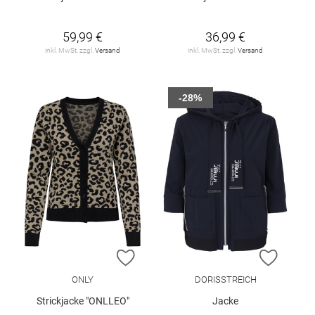
59,99 €
36,99 €
inkl. MwSt. zzgl.
Versand
inkl. MwSt. zzgl.
Versand
-28%
ZUR WUNSCHLISTE HINZUFÜGEN
ZUR W
ONLY
DORISSTREICH
Strickjacke "ONLLEO"
Jacke