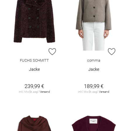
ZUR WUNSCHLISTE HINZUFÜGEN
ZUR W
FUCHS SCHMITT
comma
Jacke
Jacke
239,99 €
189,99 €
inkl. MwSt. zzgl.
Versand
inkl. MwSt. zzgl.
Versand