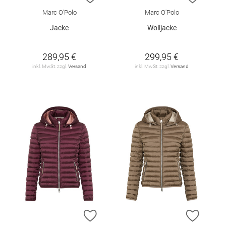
Marc O'Polo
Marc O'Polo
Jacke
Wolljacke
289,95 €
299,95 €
inkl. MwSt. zzgl.
Versand
inkl. MwSt. zzgl.
Versand
ZUR WUNSCHLISTE HINZUFÜGEN
ZUR W