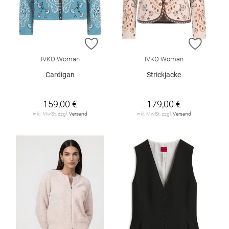
ZUR WUNSCHLISTE HINZUFÜGEN
ZUR W
IVKO Woman
IVKO Woman
Cardigan
Strickjacke
159,00 €
179,00 €
inkl. MwSt. zzgl.
Versand
inkl. MwSt. zzgl.
Versand