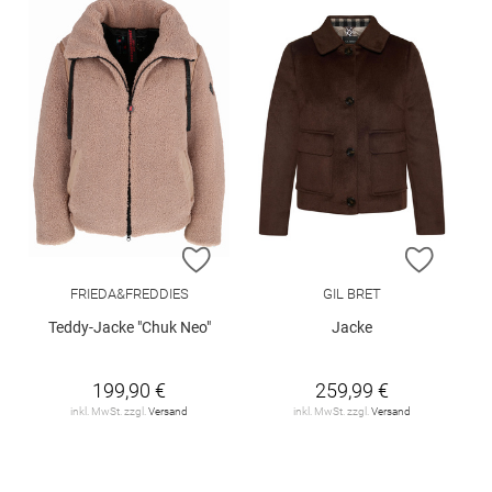
ZUR WUNSCHLISTE HINZUFÜGEN
ZUR W
FRIEDA&FREDDIES
GIL BRET
Teddy-Jacke "Chuk Neo"
Jacke
199,90 €
259,99 €
inkl. MwSt. zzgl.
Versand
inkl. MwSt. zzgl.
Versand