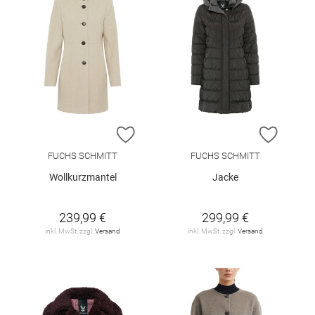
ZUR WUNSCHLISTE HINZUFÜGEN
ZUR W
FUCHS SCHMITT
FUCHS SCHMITT
Wollkurzmantel
Jacke
239,99 €
299,99 €
inkl. MwSt. zzgl.
Versand
inkl. MwSt. zzgl.
Versand