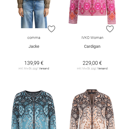
ZUR WUNSCHLISTE HINZUFÜGEN
ZUR W
comma
IVKO Woman
Jacke
Cardigan
139,99 €
229,00 €
inkl. MwSt. zzgl.
Versand
inkl. MwSt. zzgl.
Versand