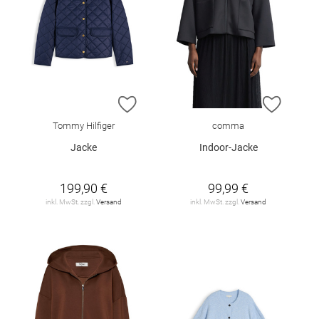
ZUR WUNSCHLISTE HINZUFÜGEN
ZUR W
Tommy Hilfiger
comma
Jacke
Indoor-Jacke
199,90 €
99,99 €
inkl. MwSt. zzgl.
Versand
inkl. MwSt. zzgl.
Versand