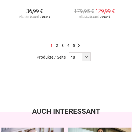
36,99 €
179,95 €
129,99 €
inkl. MwSt. zzgl.
Versand
inkl. MwSt. zzgl.
Versand
Seite
Du
Seite
Seite
Seite
Seite
1
2
3
4
5
Seite
Weiter
liest
Produkte / Seite
gerade
Seite
AUCH INTERESSANT