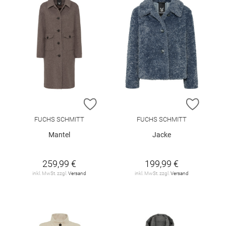
ZUR WUNSCHLISTE HINZUFÜGEN
ZUR W
FUCHS SCHMITT
FUCHS SCHMITT
Mantel
Jacke
259,99 €
199,99 €
inkl. MwSt. zzgl.
Versand
inkl. MwSt. zzgl.
Versand