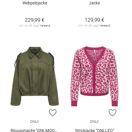
Webpelzjacke
Jacke
229,99 €
129,99 €
inkl. MwSt. zzgl.
Versand
inkl. MwSt. zzgl.
Versand
ZUR WUNSCHLISTE HINZUFÜGEN
ZUR W
ONLY
ONLY
Blousonjacke "ONLMOON-STINA"
Strickjacke "ONLLEO"