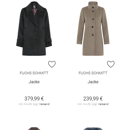
ZUR WUNSCHLISTE HINZUFÜGEN
ZUR W
FUCHS SCHMITT
FUCHS SCHMITT
Jacke
Jacke
379,99 €
239,99 €
inkl. MwSt. zzgl.
Versand
inkl. MwSt. zzgl.
Versand