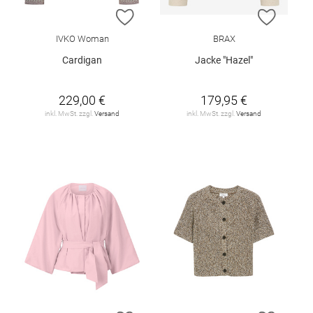
ZUR WUNSCHLISTE HINZUFÜGEN
ZUR W
IVKO Woman
BRAX
Cardigan
Jacke "Hazel"
229,00 €
179,95 €
inkl. MwSt. zzgl.
Versand
inkl. MwSt. zzgl.
Versand