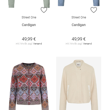
ZUR WUNSCHLISTE HINZUFÜGEN
ZUR W
Street One
Street One
Cardigan
Cardigan
49,99 €
49,99 €
inkl. MwSt. zzgl.
Versand
inkl. MwSt. zzgl.
Versand