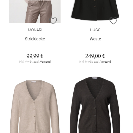
ZUR WUNSCHLISTE HINZUFÜGEN
ZUR W
MONARI
HUGO
Strickjacke
Weste
99,99 €
249,00 €
inkl. MwSt. zzgl.
Versand
inkl. MwSt. zzgl.
Versand