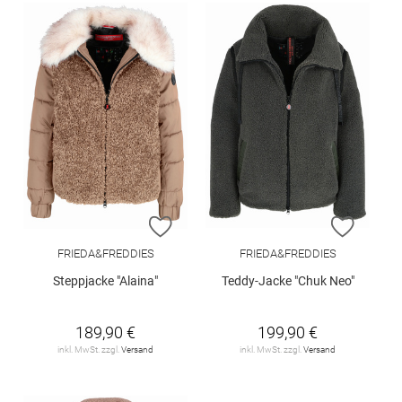
ZUR WUNSCHLISTE HINZUFÜGEN
ZUR W
FRIEDA&FREDDIES
FRIEDA&FREDDIES
Steppjacke "Alaina"
Teddy-Jacke "Chuk Neo"
189,90 €
199,90 €
inkl. MwSt. zzgl.
Versand
inkl. MwSt. zzgl.
Versand