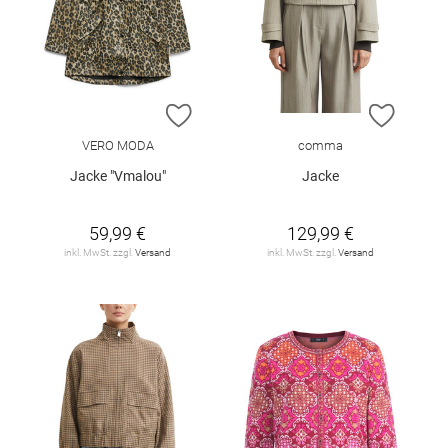
ZUR WUNSCHLISTE HINZUFÜGEN
ZUR W
VERO MODA
comma
Jacke "Vmalou"
Jacke
59,99 €
129,99 €
inkl. MwSt. zzgl.
Versand
inkl. MwSt. zzgl.
Versand