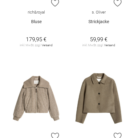
ZUR WUNSCHLISTE HINZUFÜGEN
ZUR W
rich&royal
s. Oliver
Bluse
Strickjacke
179,95 €
59,99 €
inkl. MwSt. zzgl.
Versand
inkl. MwSt. zzgl.
Versand
ZUR WUNSCHLISTE HINZUFÜGEN
ZUR W