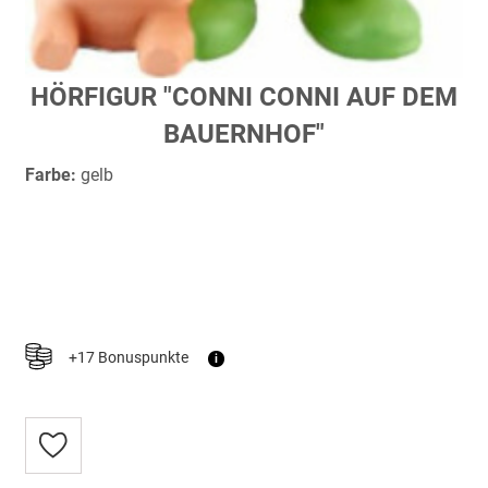
Zum
HÖRFIGUR "CONNI CONNI AUF DEM
Anfang
BAUERNHOF"
der
Bildergalerie
Farbe:
gelb
springen
+17 Bonuspunkte
i
Zur
Wunschliste