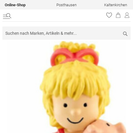
Online-Shop
Posthausen
Kaltenkirchen
Su
Zum
Ende
der
Bildergalerie
springen