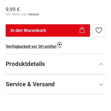
9,99 €
inkl. MwSt. zzgl.
Versand
In den Warenkorb
Zur
Wunschl
hinzufü
Verfügbarkeit vor Ort prüfen
Produktdetails
Service & Versand