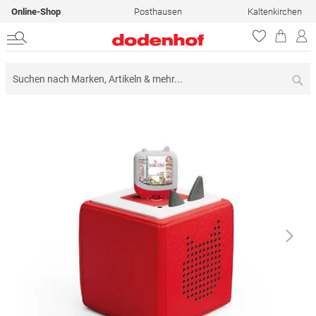
Online-Shop
Posthausen
Kaltenkirchen
Su
Zum
Ende
der
Bildergalerie
springen