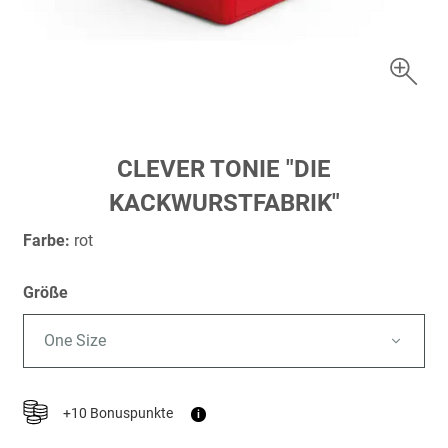
Zum
CLEVER TONIE "DIE
Anfang
KACKWURSTFABRIK"
der
Bildergalerie
Farbe:
rot
springen
Größe
One Size
+10 Bonuspunkte
i