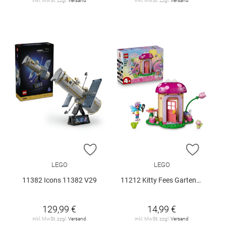
inkl. MwSt. zzgl.
Versand
inkl. MwSt. zzgl.
Versand
ZUR WUNSCHLISTE HINZUFÜGEN
ZUR W
LEGO
LEGO
11382 Icons 11382 V29
11212 Kitty Fees Gartenhaus V29
129,99 €
14,99 €
inkl. MwSt. zzgl.
Versand
inkl. MwSt. zzgl.
Versand