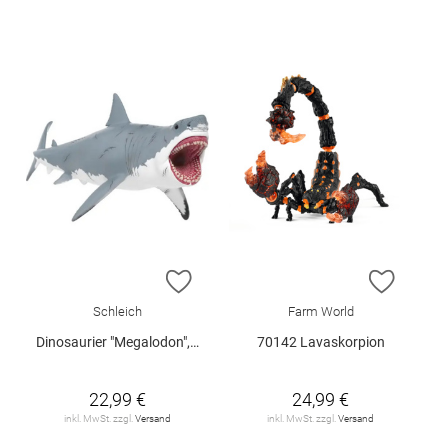
ZUR WUNSCHLISTE HINZUFÜGEN
ZUR W
Schleich
Farm World
Dinosaurier "Megalodon", Schleich
70142 Lavaskorpion
22,99 €
24,99 €
inkl. MwSt. zzgl.
Versand
inkl. MwSt. zzgl.
Versand