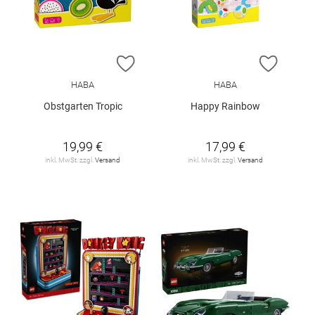
ZUR WUNSCHLISTE HINZUFÜGEN
ZUR W
HABA
HABA
Obstgarten Tropic
Happy Rainbow
19,99 €
17,99 €
inkl. MwSt. zzgl.
Versand
inkl. MwSt. zzgl.
Versand