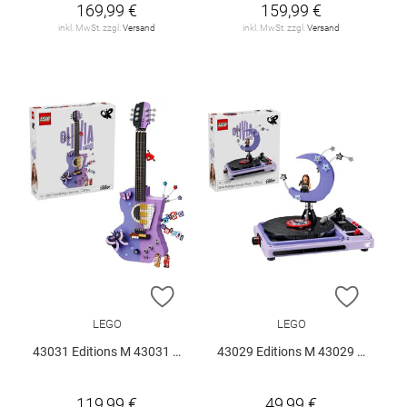
169,99 €
159,99 €
inkl. MwSt. zzgl.
Versand
inkl. MwSt. zzgl.
Versand
ZUR WUNSCHLISTE HINZUFÜGEN
ZUR W
LEGO
LEGO
43031 Editions M 43031 V29
43029 Editions M 43029 V29
119,99 €
49,99 €