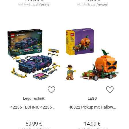
inkl. MwSt. zzgl.
Versand
inkl. MwSt. zzgl.
Versand
ZUR WUNSCHLISTE HINZUFÜGEN
ZUR W
Lego Technik
LEGO
42236 TECHNIC 42236 V29
40822 Pickup mit Halloweenkürbis V29
89,99 €
14,99 €