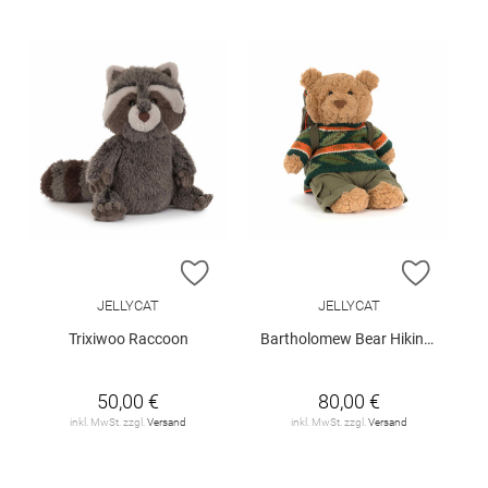
ZUR WUNSCHLISTE HINZUFÜGEN
ZUR W
JELLYCAT
JELLYCAT
Trixiwoo Raccoon
Bartholomew Bear Hiking Outfit
50,00 €
80,00 €
inkl. MwSt. zzgl.
Versand
inkl. MwSt. zzgl.
Versand