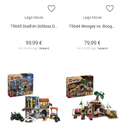
ZUR WUNSCHLISTE HINZUFÜGEN
ZUR W
Lego Movie
Lego Movie
75645 Duell im Schloss Drumm V29
75644 Woogey vs. Boogey Riesen a.. V29
99,99 €
79,99 €
inkl. MwSt. zzgl.
Versand
inkl. MwSt. zzgl.
Versand