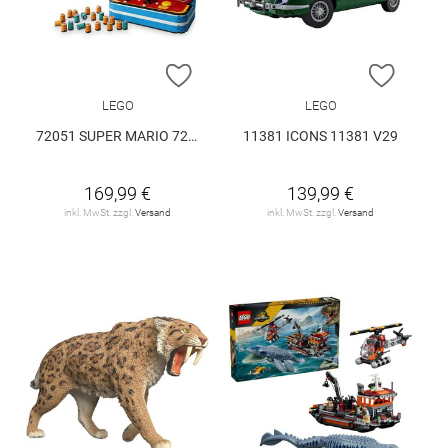
ZUR WUNSCHLISTE HINZUFÜGEN
ZUR W
LEGO
LEGO
72051 SUPER MARIO 72051 V29
11381 ICONS 11381 V29
169,99 €
139,99 €
inkl. MwSt. zzgl.
Versand
inkl. MwSt. zzgl.
Versand