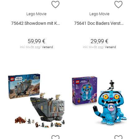
ZUR WUNSCHLISTE HINZUFÜGEN
ZUR W
Lego Movie
Lego Movie
75642 Showdown mit Kapitän Smoker V29
75641 Doc Baders Versteck V29
59,99 €
29,99 €
inkl. MwSt. zzgl.
Versand
inkl. MwSt. zzgl.
Versand
ZUR WUNSCHLISTE HINZUFÜGEN
ZUR W