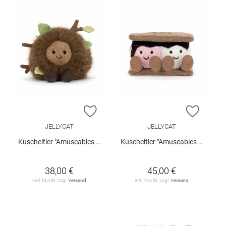
ZUR WUNSCHLISTE HINZUFÜGEN
ZUR W
JELLYCAT
JELLYCAT
Kuscheltier "Amuseables Mulshi Woodland Floor"
Kuscheltier "Amuseables S'mores"
38,00 €
45,00 €
inkl. MwSt. zzgl.
Versand
inkl. MwSt. zzgl.
Versand