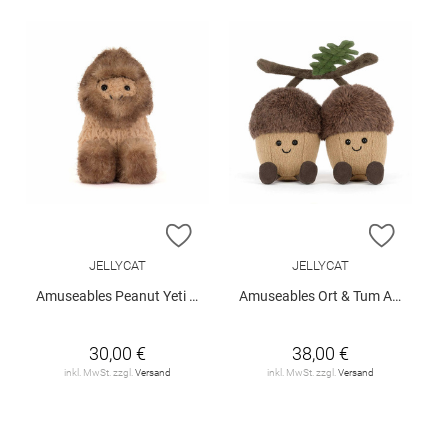
ZUR WUNSCHLISTE HINZUFÜGEN
ZUR W
JELLYCAT
JELLYCAT
Amuseables Peanut Yeti Outfit
Amuseables Ort & Tum Acorns
30,00 €
38,00 €
inkl. MwSt. zzgl.
Versand
inkl. MwSt. zzgl.
Versand