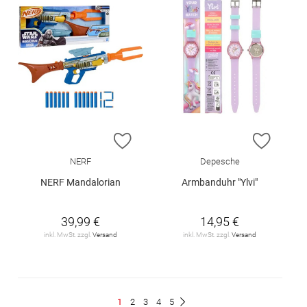
ZUR WUNSCHLISTE HINZUFÜGEN
ZUR W
NERF
Depesche
NERF Mandalorian
Armbanduhr "Ylvi"
39,99 €
14,95 €
inkl. MwSt. zzgl.
Versand
inkl. MwSt. zzgl.
Versand
Seite
Du
Seite
Seite
Seite
Seite
1
2
3
4
5
Seite
Weiter