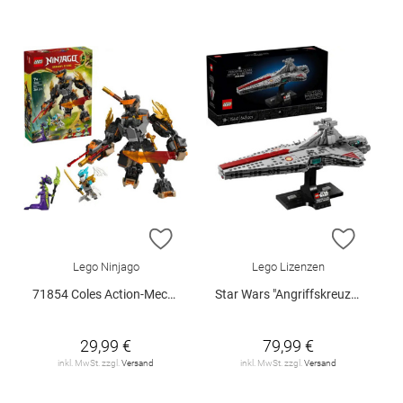
ZUR WUNSCHLISTE HINZUFÜGEN
ZUR W
Lego Ninjago
Lego Lizenzen
71854 Coles Action-Mech und Drache.. V29
Star Wars "Angriffskreuzer der Venator-Klasse", 75441
29,99 €
79,99 €
inkl. MwSt. zzgl.
Versand
inkl. MwSt. zzgl.
Versand