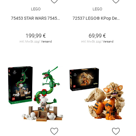
LEGO
LEGO
75453 STAR WARS 75453 V29
72537 LEGO® KPop Demon Hunters 72537 V29
199,99 €
69,99 €
inkl. MwSt. zzgl.
Versand
inkl. MwSt. zzgl.
Versand
ZUR WUNSCHLISTE HINZUFÜGEN
ZUR W