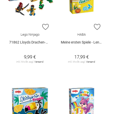
ZUR WUNSCHLISTE HINZUFÜGEN
ZUR W
Lego Ninjago
HABA
71862 Lloyds Drachen-Mech Battle Set V29
Meine ersten Spiele - Lennys Traktor
9,99 €
17,99 €
inkl. MwSt. zzgl.
Versand
inkl. MwSt. zzgl.
Versand