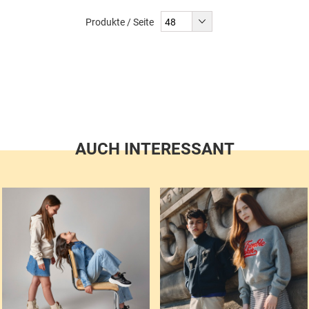
liest
Produkte / Seite
gerade
Seite
AUCH INTERESSANT