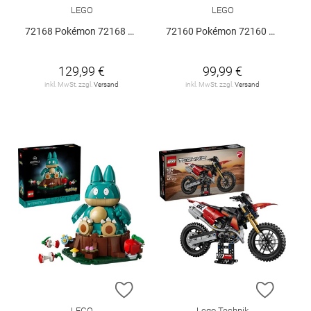
LEGO
LEGO
72168 Pokémon 72168 V29
72160 Pokémon 72160 V29
129,99 €
99,99 €
inkl. MwSt. zzgl.
Versand
inkl. MwSt. zzgl.
Versand
ZUR WUNSCHLISTE HINZUFÜGEN
ZUR W
LEGO
Lego Technik