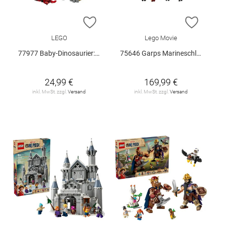
ZUR WUNSCHLISTE HINZUFÜGEN
ZUR W
LEGO
Lego Movie
77977 Baby-Dinosaurier: Pteranodon V29
75646 Garps Marineschlachtschiff V29
24,99 €
169,99 €
inkl. MwSt. zzgl.
Versand
inkl. MwSt. zzgl.
Versand