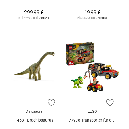
299,99 €
19,99 €
inkl. MwSt. zzgl.
Versand
inkl. MwSt. zzgl.
Versand
ZUR WUNSCHLISTE HINZUFÜGEN
ZUR W
Dinosaurs
LEGO
14581 Brachiosaurus
77978 Transporter für den Jungen T.. V29