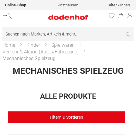
Online-Shop
Posthausen
Kaltenkirchen
Su
Home
Kinder
Spielwaren
Verkehr & Aktion (Autos/Fahrzeuge)
Mechanisches Spielzeug
MECHANISCHES SPIELZEUG
ALLE PRODUKTE
Filtern & Sortieren