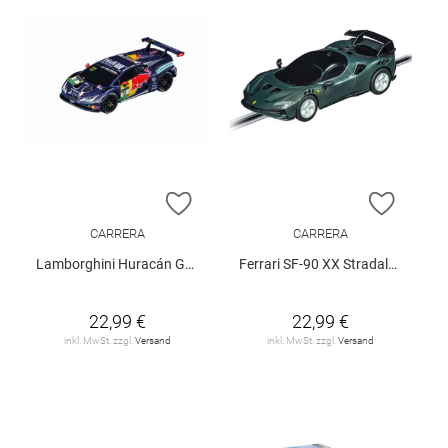
ZUR WUNSCHLISTE HINZUFÜGEN
ZUR W
CARRERA
CARRERA
Lamborghini Huracán GT3
Ferrari SF-90 XX Stradale - Grigio Scuro
22,99 €
22,99 €
inkl. MwSt. zzgl.
Versand
inkl. MwSt. zzgl.
Versand