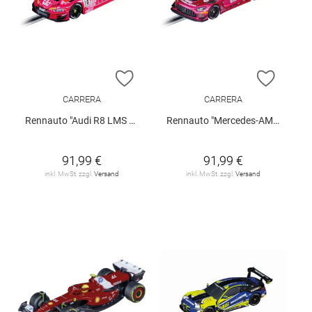
ZUR WUNSCHLISTE HINZUFÜGEN
ZUR W
CARRERA
CARRERA
Rennauto "Audi R8 LMS GT3 evo II"
Rennauto "Mercedes-AMG GT3 Evo"
91,99 €
91,99 €
inkl. MwSt. zzgl.
Versand
inkl. MwSt. zzgl.
Versand