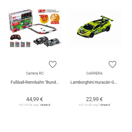
ZUR WUNSCHLISTE HINZUFÜGEN
ZUR W
Carrera RC
CARRERA
Fußball-Rennbahn "Bundesliga"
Lamborghini Huracán GT3
44,99 €
22,99 €
inkl. MwSt. zzgl.
Versand
inkl. MwSt. zzgl.
Versand