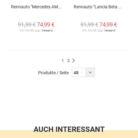
Rennauto "Mercedes AMG GT3 Evo"
Rennauto "Lancia Beta Montecarlo Turbo", No.24
91,99 €
74,99 €
91,99 €
74,99 €
inkl. MwSt. zzgl.
Versand
inkl. MwSt. zzgl.
Versand
Seite
Du
Seite
1
2
Seite
Weiter
liest
Produkte / Seite
gerade
Seite
AUCH INTERESSANT