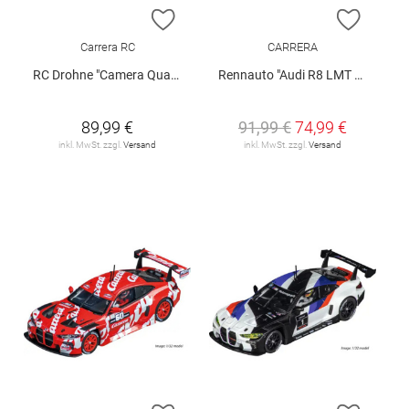
ZUR WUNSCHLISTE HINZUFÜGEN
ZUR W
Carrera RC
CARRERA
RC Drohne "Camera Quadrocopter Go!"
Rennauto "Audi R8 LMT GT3 Evo II - Land Motorsport", No.23
89,99 €
91,99 €
74,99 €
inkl. MwSt. zzgl.
Versand
inkl. MwSt. zzgl.
Versand