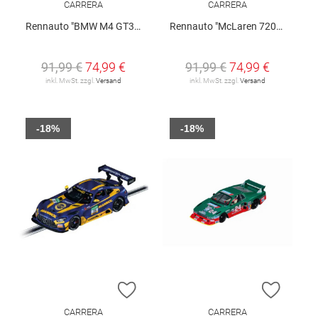
CARRERA
CARRERA
Rennauto "BMW M4 GT3 - Schubert Motorsport", No. 31
Rennauto "McLaren 720S GT3 - Dörr Motorsport", No. 85
91,99 €
74,99 €
91,99 €
74,99 €
inkl. MwSt. zzgl.
Versand
inkl. MwSt. zzgl.
Versand
-18%
-18%
ZUR WUNSCHLISTE HINZUFÜGEN
ZUR W
CARRERA
CARRERA