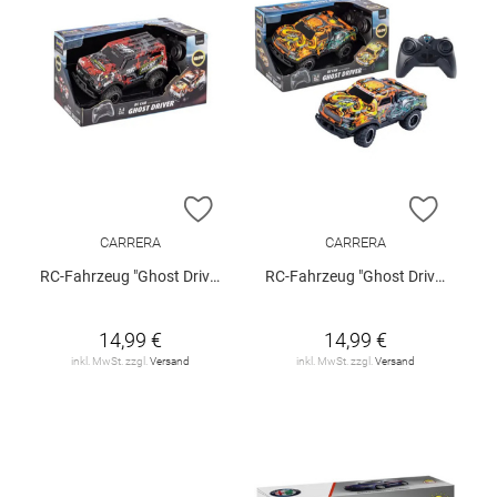
ZUR WUNSCHLISTE HINZUFÜGEN
ZUR W
CARRERA
CARRERA
RC-Fahrzeug "Ghost Driver"
RC-Fahrzeug "Ghost Driver"
14,99 €
14,99 €
inkl. MwSt. zzgl.
Versand
inkl. MwSt. zzgl.
Versand