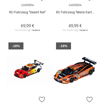
CARRERA
CARRERA
RC-Fahrzeug "Desert Rat"
RC Fahrzeug "Mario Kart™"
69,99 €
49,99 €
inkl. MwSt. zzgl.
Versand
inkl. MwSt. zzgl.
Versand
-18%
-18%
ZUR WUNSCHLISTE HINZUFÜGEN
ZUR W