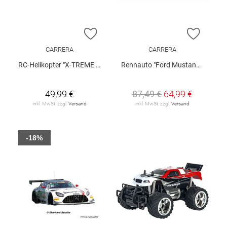
ZUR WUNSCHLISTE HINZUFÜGEN
ZUR W
CARRERA
CARRERA
RC-Helikopter "X-TREME Long Fly"
Rennauto "Ford Mustang GTY No.51"
49,99 €
87,49 €
64,99 €
inkl. MwSt. zzgl.
Versand
inkl. MwSt. zzgl.
Versand
-18%