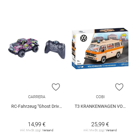
ZUR WUNSCHLISTE HINZUFÜGEN
ZUR W
CARRERA
COBI
RC-Fahrzeug "Ghost Driver"
T3 KRANKENWAGEN VOLKSWAGEN
14,99 €
25,99 €
inkl. MwSt. zzgl.
Versand
inkl. MwSt. zzgl.
Versand