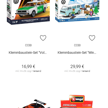
ZUR WUNSCHLISTE HINZUFÜGEN
ZUR W
COBI
COBI
Klemmbaustein-Set "Volkswagen Passat B1 - Polizei"
Klemmbaustein-Set "Winter Adventure - VW T3"
16,99 €
29,99 €
inkl. MwSt. zzgl.
Versand
inkl. MwSt. zzgl.
Versand