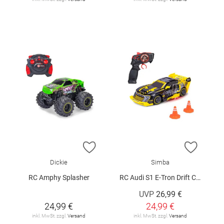
ZUR WUNSCHLISTE HINZUFÜGEN
ZUR W
Dickie
Simba
RC Amphy Splasher
RC Audi S1 E-Tron Drift Car
UVP
26,99 €
24,99 €
24,99 €
inkl. MwSt. zzgl.
Versand
inkl. MwSt. zzgl.
Versand