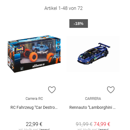
Artikel
1
-
48
von
72
-18%
ZUR WUNSCHLISTE HINZUFÜGEN
ZUR W
Carrera RC
CARRERA
RC Fahrzeug "Car Destroyer"
Rennauto "Lamborghini Huracán GT3 Evo II"
22,99 €
91,99 €
74,99 €
inkl. MwSt. zzgl.
Versand
inkl. MwSt. zzgl.
Versand