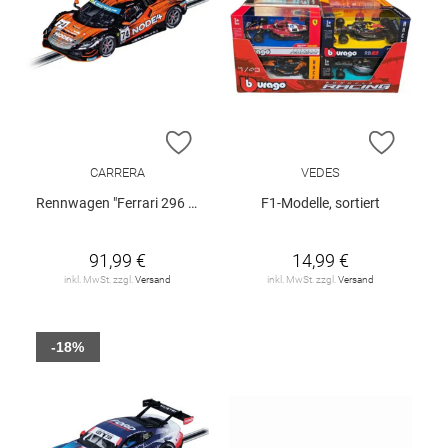
ZUR WUNSCHLISTE HINZUFÜGEN
ZUR W
CARRERA
VEDES
Rennwagen "Ferrari 296 GT3 Kessel Racing 74"
F1-Modelle, sortiert
91,99 €
14,99 €
inkl. MwSt. zzgl.
Versand
inkl. MwSt. zzgl.
Versand
-18%