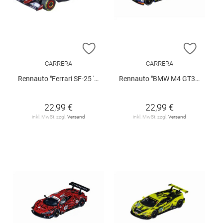
ZUR WUNSCHLISTE HINZUFÜGEN
ZUR W
CARRERA
CARRERA
Rennauto "Ferrari SF-25 'L. Hamilton"
Rennauto "BMW M4 GT3 Valentino Rossi"
22,99 €
22,99 €
inkl. MwSt. zzgl.
Versand
inkl. MwSt. zzgl.
Versand