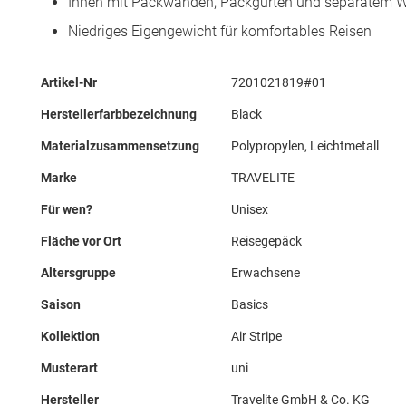
Innen mit Packwänden, Packgurten und separatem 
Niedriges Eigengewicht für komfortables Reisen
Mehr
Artikel-Nr
7201021819#01
Informationen
Herstellerfarbbezeichnung
Black
Materialzusammensetzung
Polypropylen, Leichtmetall
Marke
TRAVELITE
Für wen?
Unisex
Fläche vor Ort
Reisegepäck
Altersgruppe
Erwachsene
Saison
Basics
Kollektion
Air Stripe
Musterart
uni
Hersteller
Travelite GmbH & Co. KG