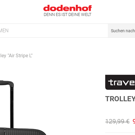
DENN ES IST DEINE WELT
MEN
ley "Air Stripe L"
TROLLEY 
129,99 €