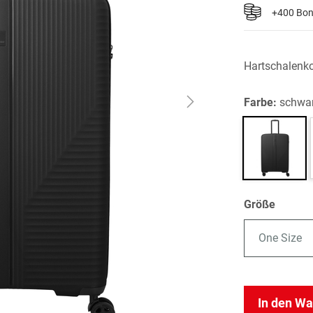
+400 Bo
Hartschalenko
Farbe:
schwa
Größe
One Size
In den W