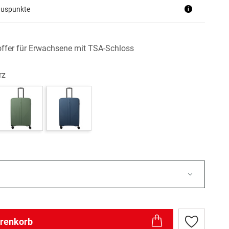
nuspunkte
i
ffer für Erwachsene mit TSA-Schloss
rz
arenkorb
Zur