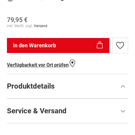
79,95 €
inkl. MwSt. zzgl.
Versand
In den Warenkorb
Zur
Wunschl
hinzufü
Verfügbarkeit vor Ort prüfen
Produktdetails
Service & Versand