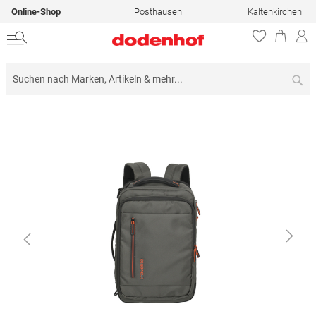
Online-Shop
Posthausen
Kaltenkirchen
Su
Zum
Ende
der
Bildergalerie
springen