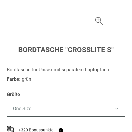
Zum
BORDTASCHE "CROSSLITE S"
Anfang
der
Bildergalerie
Bordtasche für Unisex mit separatem Laptopfach
springen
Farbe:
grün
Größe
One Size
+320 Bonuspunkte
i