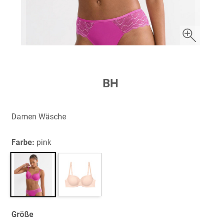
Zum
BH
Anfang
der
Bildergalerie
Damen Wäsche
springen
Farbe:
pink
Größe