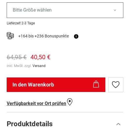
Bitte Größe wählen
Lieferzeit
2-3 Tage
+164 bis +236 Bonuspunkte
i
64,95 €
40,50 €
inkl. MwSt. zzgl.
Versand
In den Warenkorb
Zur
Wunschl
hinzufü
Verfügbarkeit vor Ort prüfen
Produktdetails