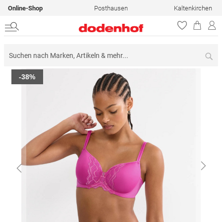
Online-Shop
Posthausen
Kaltenkirchen
Su
Zum
-38%
Ende
der
Bildergalerie
springen