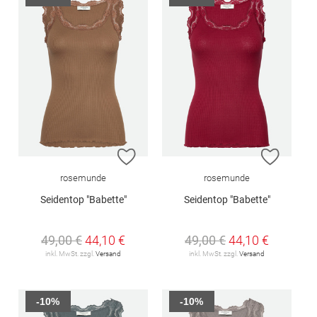
ZUR WUNSCHLISTE HINZUFÜGEN
ZUR W
rosemunde
rosemunde
Seidentop "Babette"
Seidentop "Babette"
49,00 €
44,10 €
49,00 €
44,10 €
inkl. MwSt. zzgl.
Versand
inkl. MwSt. zzgl.
Versand
-10%
-10%