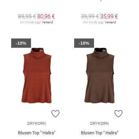
89,95 €
80,96 €
39,99 €
35,99 €
inkl. MwSt. zzgl.
Versand
inkl. MwSt. zzgl.
Versand
-10%
-10%
ZUR WUNSCHLISTE HINZUFÜGEN
ZUR W
DRYKORN
DRYKORN
Blusen-Top " Halira"
Blusen-Top " Halira"