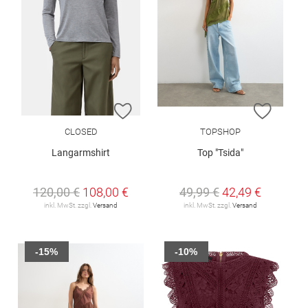
ZUR WUNSCHLISTE HINZUFÜGEN
ZUR W
CLOSED
TOPSHOP
Langarmshirt
Top "Tsida"
120,00 €
108,00 €
49,99 €
42,49 €
inkl. MwSt. zzgl.
Versand
inkl. MwSt. zzgl.
Versand
-15%
-10%