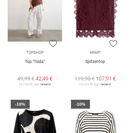
ZUR WUNSCHLISTE HINZUFÜGEN
ZUR W
TOPSHOP
APART
Top "Tsida"
Spitzentop
49,99 €
42,49 €
119,90 €
107,91 €
inkl. MwSt. zzgl.
Versand
inkl. MwSt. zzgl.
Versand
-10%
-10%