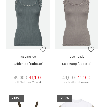
ZUR WUNSCHLISTE HINZUFÜGEN
ZUR W
rosemunde
rosemunde
Seidentop "Babette"
Seidentop "Babette"
49,00 €
44,10 €
49,00 €
44,10 €
inkl. MwSt. zzgl.
Versand
inkl. MwSt. zzgl.
Versand
-10%
-10%