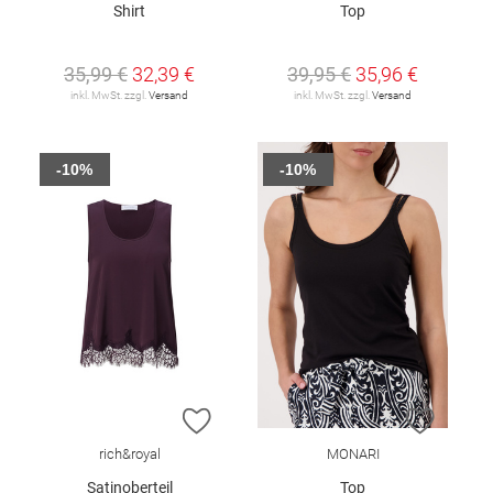
Shirt
Top
35,99 €
32,39 €
39,95 €
35,96 €
inkl. MwSt. zzgl.
Versand
inkl. MwSt. zzgl.
Versand
-10%
-10%
ZUR WUNSCHLISTE HINZUFÜGEN
ZUR W
rich&royal
MONARI
Satinoberteil
Top