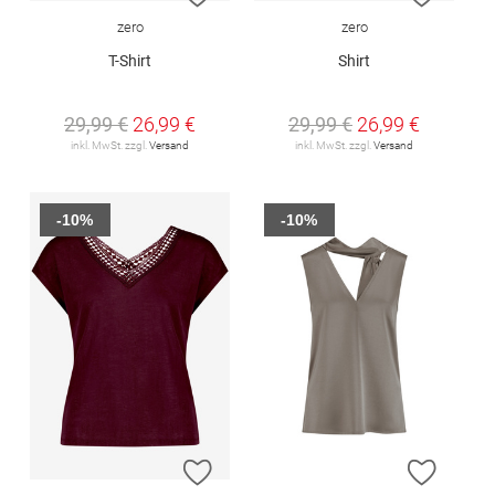
zero
zero
T-Shirt
Shirt
29,99 €
26,99 €
29,99 €
26,99 €
inkl. MwSt. zzgl.
Versand
inkl. MwSt. zzgl.
Versand
-10%
-10%
ZUR WUNSCHLISTE HINZUFÜGEN
ZUR W