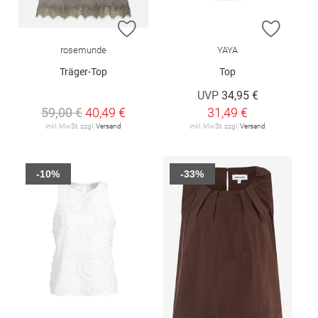
ZUR WUNSCHLISTE HINZUFÜGEN
ZUR W
rosemunde
YAYA
Träger-Top
Top
UVP
34,95 €
59,00 €
40,49 €
31,49 €
inkl. MwSt. zzgl.
Versand
inkl. MwSt. zzgl.
Versand
-10%
-33%