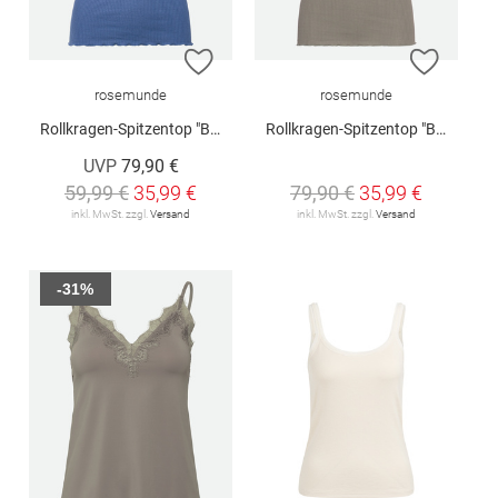
ZUR WUNSCHLISTE HINZUFÜGEN
ZUR W
rosemunde
rosemunde
Rollkragen-Spitzentop "Benita"
Rollkragen-Spitzentop "Benita"
UVP
79,90 €
59,99 €
35,99 €
79,90 €
35,99 €
inkl. MwSt. zzgl.
Versand
inkl. MwSt. zzgl.
Versand
-31%