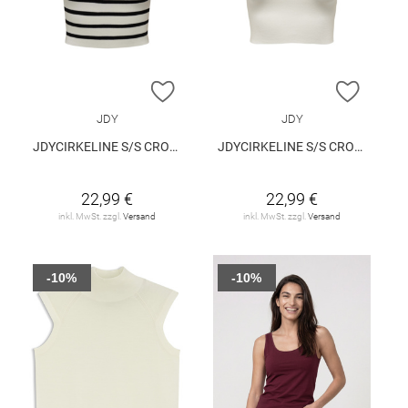
ZUR WUNSCHLISTE HINZUFÜGEN
ZUR W
JDY
JDY
JDYCIRKELINE S/S CROP TOP KNT
JDYCIRKELINE S/S CROP TOP KNT
22,99 €
22,99 €
inkl. MwSt. zzgl.
Versand
inkl. MwSt. zzgl.
Versand
-10%
-10%