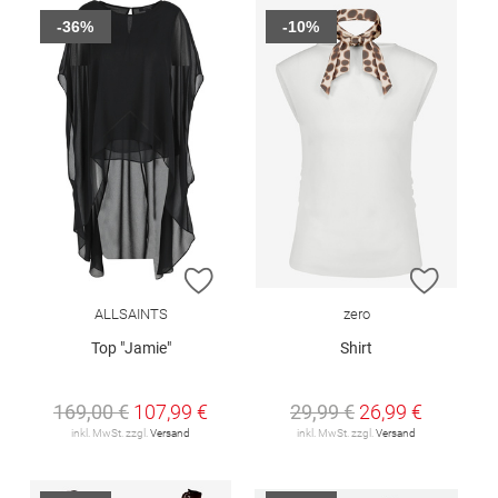
-36%
-10%
ZUR WUNSCHLISTE HINZUFÜGEN
ZUR W
ALLSAINTS
zero
Top "Jamie"
Shirt
169,00 €
107,99 €
29,99 €
26,99 €
inkl. MwSt. zzgl.
Versand
inkl. MwSt. zzgl.
Versand