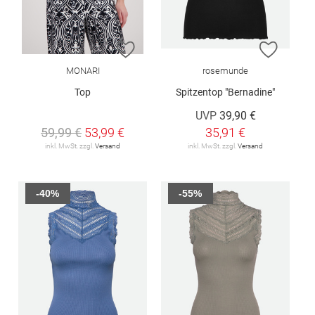
ZUR WUNSCHLISTE HINZUFÜGEN
ZUR W
MONARI
rosemunde
Top
Spitzentop "Bernadine"
UVP
39,90 €
59,99 €
53,99 €
35,91 €
inkl. MwSt. zzgl.
Versand
inkl. MwSt. zzgl.
Versand
-40%
-55%