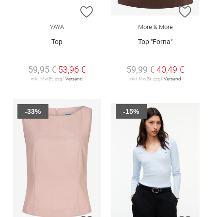
ZUR WUNSCHLISTE HINZUFÜGEN
ZUR W
YAYA
More & More
Top
Top "Forna"
59,95 €
53,96 €
59,99 €
40,49 €
inkl. MwSt. zzgl.
Versand
inkl. MwSt. zzgl.
Versand
-33%
-15%