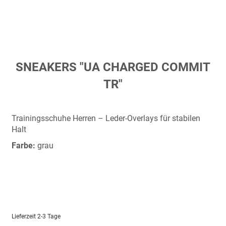
Zum
SNEAKERS "UA CHARGED COMMIT
Anfang
TR"
der
Bildergalerie
springen
Trainingsschuhe Herren – Leder-Overlays für stabilen
Halt
Farbe:
grau
Lieferzeit
2-3 Tage