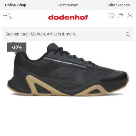
Online-Shop
Posthausen
Kaltenkirchen
Su
Zum
-18%
Ende
der
Bildergalerie
springen