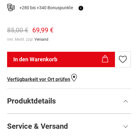
+280 bis +340 Bonuspunkte
i
85,00 €
69,99 €
inkl. MwSt. zzgl.
Versand
In den Warenkorb
Zur
Wunschl
hinzufü
Verfügbarkeit vor Ort prüfen
Produktdetails
Service & Versand