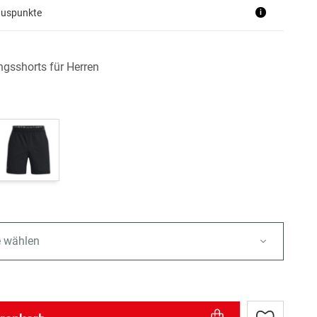
nuspunkte
i
ngsshorts für Herren
e wählen