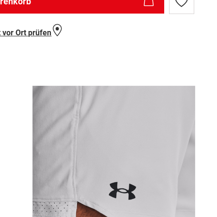
arenkorb
Zur
Wunschlist
hinzufügen
 vor Ort prüfen