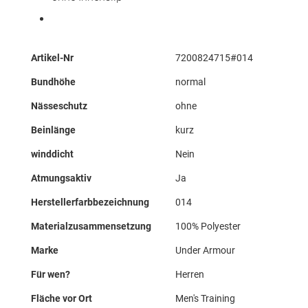
Mehr
Artikel-Nr
7200824715#014
Informationen
Bundhöhe
normal
Nässeschutz
ohne
Beinlänge
kurz
winddicht
Nein
Atmungsaktiv
Ja
Herstellerfarbbezeichnung
014
Materialzusammensetzung
100% Polyester
Marke
Under Armour
Für wen?
Herren
Fläche vor Ort
Men's Training