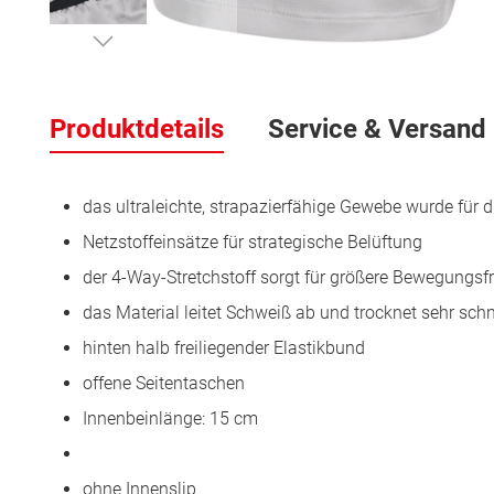
Zum
Anfang
der
Produktdetails
Service & Versand
Bildergalerie
springen
das ultraleichte, strapazierfähige Gewebe wurde für d
Netzstoffeinsätze für strategische Belüftung
der 4-Way-Stretchstoff sorgt für größere Bewegungsfre
das Material leitet Schweiß ab und trocknet sehr schn
hinten halb freiliegender Elastikbund
offene Seitentaschen
Innenbeinlänge: 15 cm
ohne Innenslip