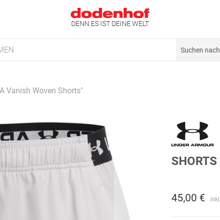
DENN ES IST DEINE WELT
MEN
UA Vanish Woven Shorts"
SHORTS 
45,00 €
ink