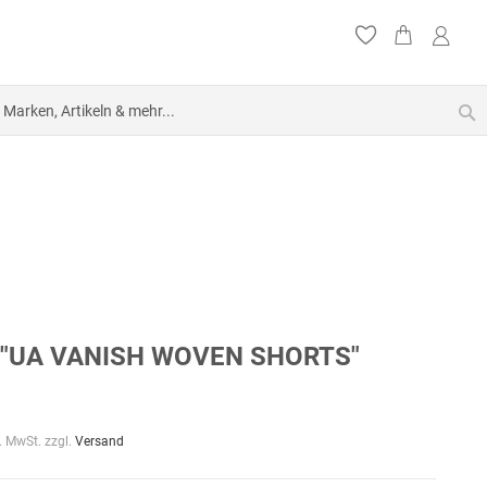
S
"UA VANISH WOVEN SHORTS"
l. MwSt. zzgl.
Versand