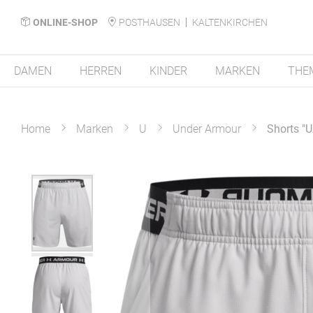
ONLINE-SHOP
POSTHAUSEN
KALTENKIRCHEN
DAMEN
HERREN
KINDER
MARKEN
THE
Home
Marken
U
Under Armour
Shorts "
Zum
Ende
der
Bildergalerie
springen