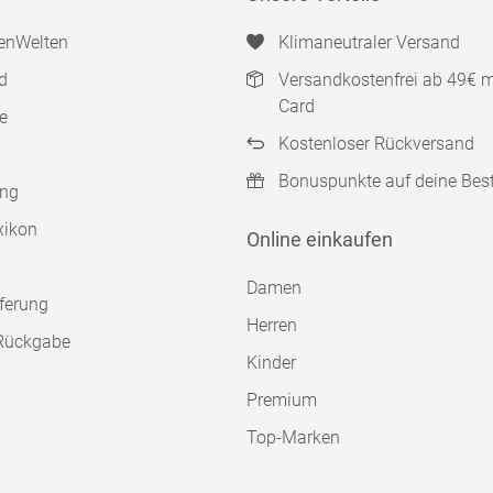
enWelten
Klimaneutraler Versand
d
Versandkostenfrei ab 49€ 
Card
e
Kostenloser Rückversand
Bonuspunkte auf deine Bes
ung
xikon
Online einkaufen
Damen
ferung
Herren
Rückgabe
Kinder
Premium
Top-Marken