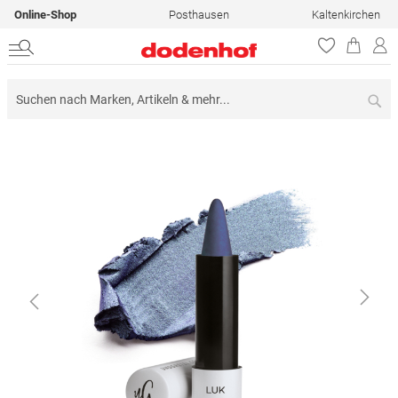
Online-Shop
Posthausen
Kaltenkirchen
Su
Zum
Ende
der
Bildergalerie
springen