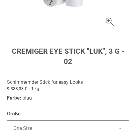
Zum
CREMIGER EYE STICK "LUK", 3 G -
Anfang
02
der
Bildergalerie
springen
Schimmernder Stick für easy Looks
9.333,33 € = 1 kg
Farbe:
blau
Größe
One Size