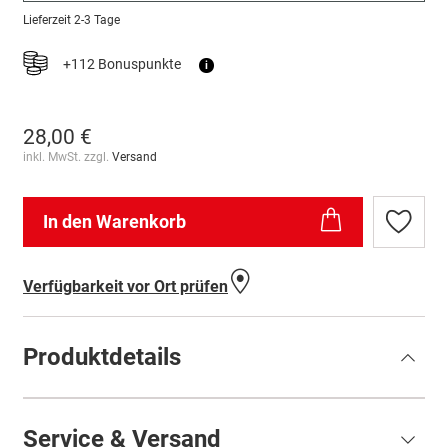
Lieferzeit
2-3 Tage
+112 Bonuspunkte
i
28,00 €
inkl. MwSt. zzgl.
Versand
In den Warenkorb
Zur
Wunschl
hinzufü
Verfügbarkeit vor Ort prüfen
Produktdetails
Service & Versand