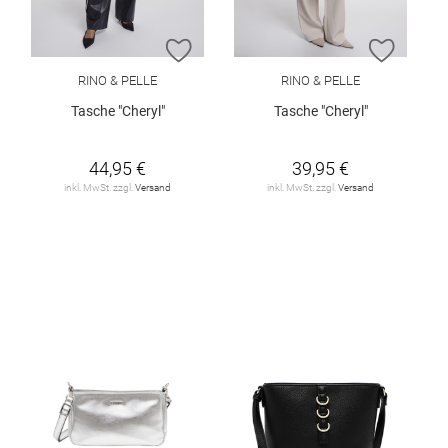
ZUR WUNSCHLISTE HINZUFÜGEN
ZUR W
RINO & PELLE
RINO & PELLE
Tasche "Cheryl"
Tasche "Cheryl"
44,95 €
39,95 €
inkl. MwSt. zzgl.
Versand
inkl. MwSt. zzgl.
Versand