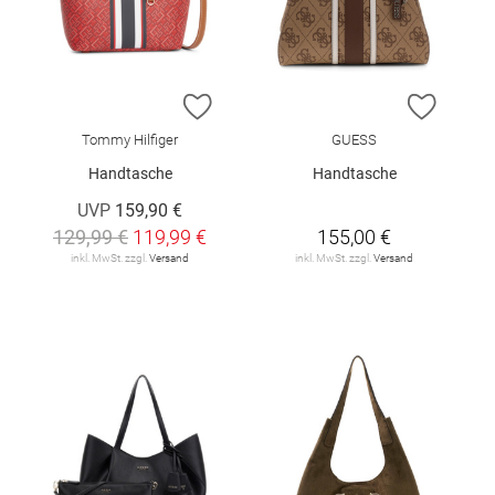
ZUR WUNSCHLISTE HINZUFÜGEN
ZUR W
Tommy Hilfiger
GUESS
Handtasche
Handtasche
UVP
159,90 €
129,99 €
119,99 €
155,00 €
inkl. MwSt. zzgl.
Versand
inkl. MwSt. zzgl.
Versand