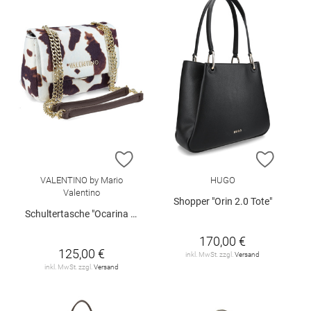
ZUR WUNSCHLISTE HINZUFÜGEN
ZUR W
VALENTINO by Mario
HUGO
Valentino
Shopper "Orin 2.0 Tote"
Schultertasche "Ocarina Winter"
170,00 €
125,00 €
inkl. MwSt. zzgl.
Versand
inkl. MwSt. zzgl.
Versand