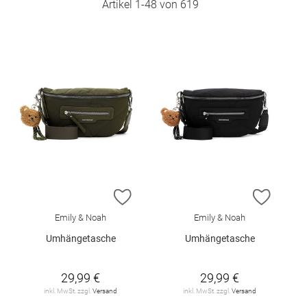
Artikel
1
-
48
von
619
ZUR WUNSCHLISTE HINZUFÜGEN
ZUR W
Emily & Noah
Emily & Noah
Umhängetasche
Umhängetasche
29,99 €
29,99 €
inkl. MwSt. zzgl.
Versand
inkl. MwSt. zzgl.
Versand