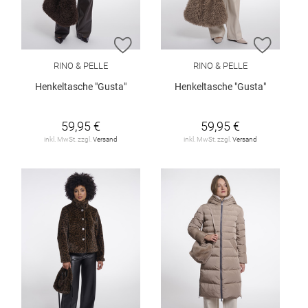
ZUR WUNSCHLISTE HINZUFÜGEN
ZUR W
RINO & PELLE
RINO & PELLE
Henkeltasche "Gusta"
Henkeltasche "Gusta"
59,95 €
59,95 €
inkl. MwSt. zzgl.
Versand
inkl. MwSt. zzgl.
Versand