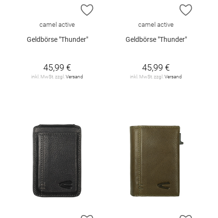
ZUR WUNSCHLISTE HINZUFÜGEN
ZUR W
camel active
camel active
Geldbörse "Thunder"
Geldbörse "Thunder"
45,99 €
45,99 €
inkl. MwSt. zzgl.
Versand
inkl. MwSt. zzgl.
Versand