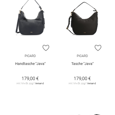
ZUR WUNSCHLISTE HINZUFÜGEN
ZUR W
PICARD
PICARD
Handtasche "Java"
Tasche "Java"
179,00 €
179,00 €
inkl. MwSt. zzgl.
Versand
inkl. MwSt. zzgl.
Versand