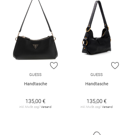
ZUR WUNSCHLISTE HINZUFÜGEN
ZUR W
GUESS
GUESS
Handtasche
Handtasche
135,00 €
135,00 €
inkl. MwSt. zzgl.
Versand
inkl. MwSt. zzgl.
Versand