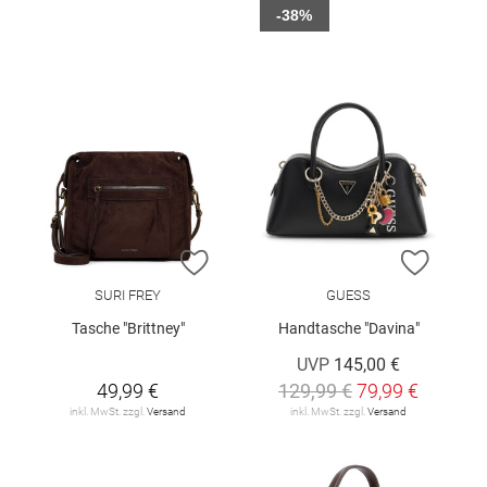
-38%
ZUR WUNSCHLISTE HINZUFÜGEN
ZUR W
SURI FREY
GUESS
Tasche "Brittney"
Handtasche "Davina"
UVP
145,00 €
49,99 €
129,99 €
79,99 €
inkl. MwSt. zzgl.
Versand
inkl. MwSt. zzgl.
Versand