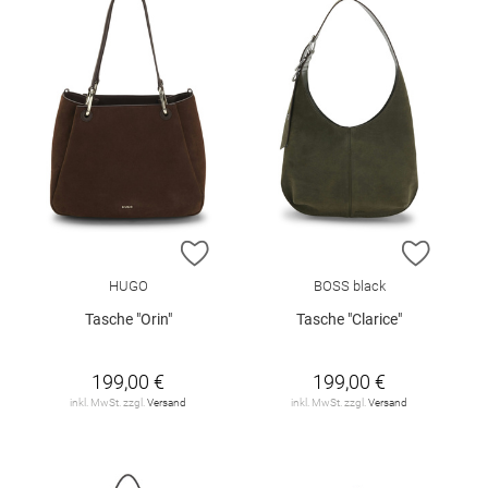
ZUR WUNSCHLISTE HINZUFÜGEN
ZUR W
HUGO
BOSS black
Tasche "Orin"
Tasche "Clarice"
199,00 €
199,00 €
inkl. MwSt. zzgl.
Versand
inkl. MwSt. zzgl.
Versand