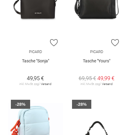
ZUR WUNSCHLISTE HINZUFÜGEN
ZUR W
PICARD
PICARD
Tasche "Sonja"
Tasche "Yours"
49,95 €
69,95 €
49,99 €
inkl. MwSt. zzgl.
Versand
inkl. MwSt. zzgl.
Versand
-28%
-28%