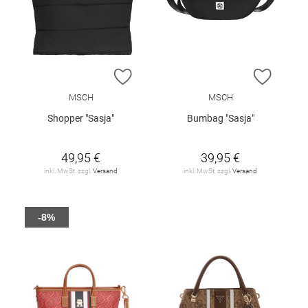
ZUR WUNSCHLISTE HINZUFÜGEN
ZUR W
MSCH
MSCH
Shopper "Sasja"
Bumbag "Sasja"
49,95 €
39,95 €
inkl. MwSt. zzgl.
Versand
inkl. MwSt. zzgl.
Versand
-8%