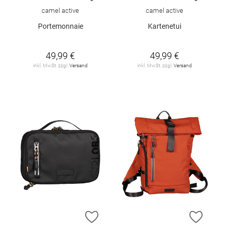
camel active
camel active
Portemonnaie
Kartenetui
49,99 €
49,99 €
inkl. MwSt. zzgl.
Versand
inkl. MwSt. zzgl.
Versand
ZUR WUNSCHLISTE HINZUFÜGEN
ZUR W