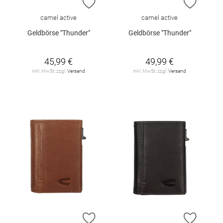
ZUR WUNSCHLISTE HINZUFÜGEN
ZUR W
camel active
camel active
Geldbörse "Thunder"
Geldbörse "Thunder"
45,99 €
49,99 €
inkl. MwSt. zzgl.
Versand
inkl. MwSt. zzgl.
Versand
ZUR WUNSCHLISTE HINZUFÜGEN
ZUR W