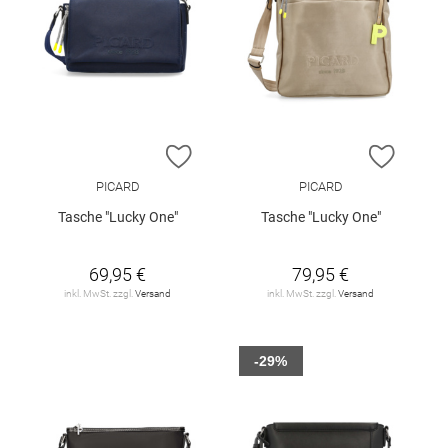
ZUR WUNSCHLISTE HINZUFÜGEN
ZUR W
PICARD
PICARD
Tasche "Lucky One"
Tasche "Lucky One"
69,95 €
79,95 €
inkl. MwSt. zzgl.
Versand
inkl. MwSt. zzgl.
Versand
-29%