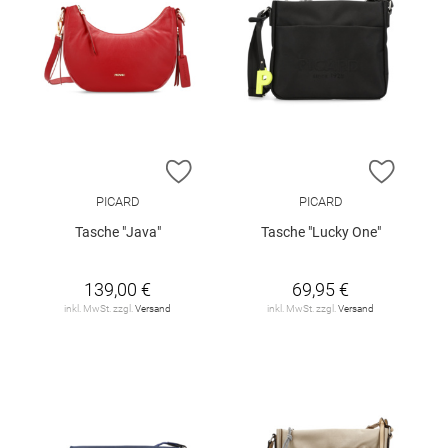
ZUR WUNSCHLISTE HINZUFÜGEN
ZUR W
PICARD
PICARD
Tasche "Java"
Tasche "Lucky One"
139,00 €
69,95 €
inkl. MwSt. zzgl.
Versand
inkl. MwSt. zzgl.
Versand