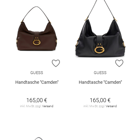
ZUR WUNSCHLISTE HINZUFÜGEN
ZUR W
GUESS
GUESS
Handtasche "Camden"
Handtasche "Camden"
165,00 €
165,00 €
inkl. MwSt. zzgl.
Versand
inkl. MwSt. zzgl.
Versand