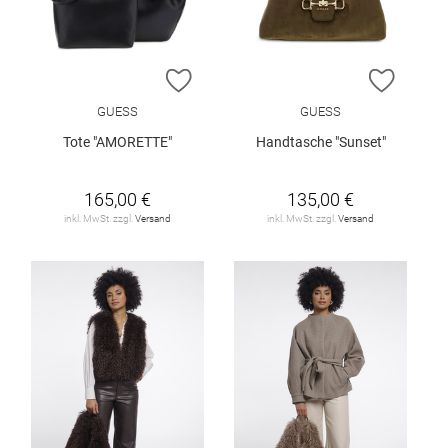
ZUR WUNSCHLISTE HINZUFÜGEN
ZUR W
GUESS
GUESS
Tote "AMORETTE"
Handtasche "Sunset"
165,00 €
135,00 €
inkl. MwSt. zzgl.
Versand
inkl. MwSt. zzgl.
Versand