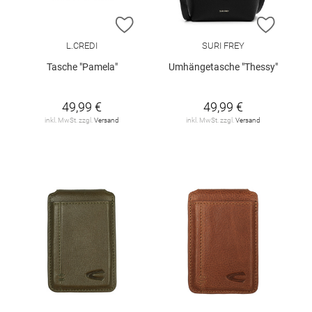
ZUR WUNSCHLISTE HINZUFÜGEN
ZUR W
L.CREDI
SURI FREY
Tasche "Pamela"
Umhängetasche "Thessy"
49,99 €
49,99 €
inkl. MwSt. zzgl.
Versand
inkl. MwSt. zzgl.
Versand