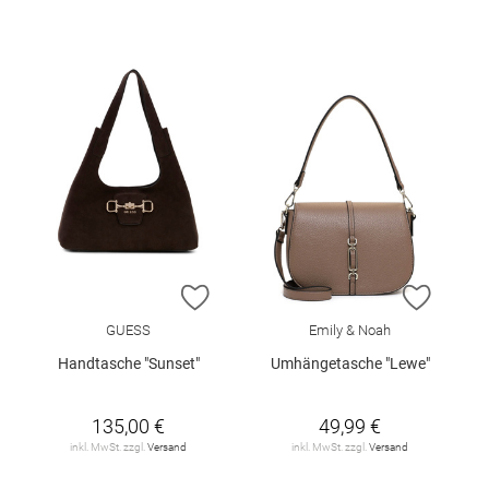
ZUR WUNSCHLISTE HINZUFÜGEN
ZUR W
GUESS
Emily & Noah
Handtasche "Sunset"
Umhängetasche "Lewe"
135,00 €
49,99 €
inkl. MwSt. zzgl.
Versand
inkl. MwSt. zzgl.
Versand