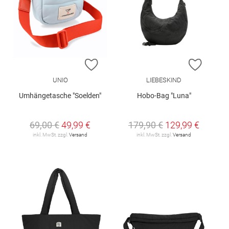
ZUR WUNSCHLISTE HINZUFÜGEN
ZUR W
UNIO
LIEBESKIND
Umhängetasche "Soelden"
Hobo-Bag "Luna"
69,00 €
49,99 €
179,90 €
129,99 €
inkl. MwSt. zzgl.
Versand
inkl. MwSt. zzgl.
Versand