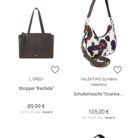
ZUR WUNSCHLISTE HINZUFÜGEN
ZUR W
L.CREDI
VALENTINO by Mario
Valentino
Shopper "Rachida"
Schultertasche "Ocarina Winter"
89,99 €
105,00 €
inkl. MwSt. zzgl.
Versand
inkl. MwSt. zzgl.
Versand