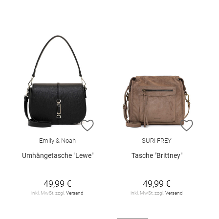
ZUR WUNSCHLISTE HINZUFÜGEN
ZUR W
Emily & Noah
SURI FREY
Umhängetasche "Lewe"
Tasche "Brittney"
49,99 €
49,99 €
inkl. MwSt. zzgl.
Versand
inkl. MwSt. zzgl.
Versand