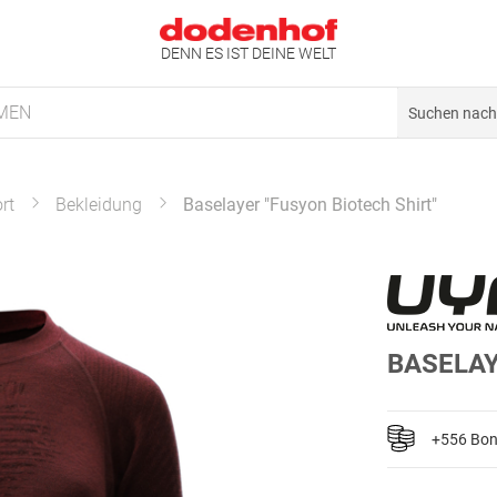
DENN ES IST DEINE WELT
MEN
rt
Bekleidung
Baselayer "Fusyon Biotech Shirt"
BASELAY
+556 Bo