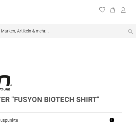
S
ER "FUSYON BIOTECH SHIRT"
nuspunkte
i