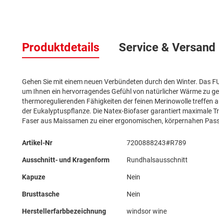
Zum
Anfang
Produktdetails
Service & Versand
der
Bildergalerie
springen
Gehen Sie mit einem neuen Verbündeten durch den Winter. Das F
um Ihnen ein hervorragendes Gefühl von natürlicher Wärme zu geb
thermoregulierenden Fähigkeiten der feinen Merinowolle treffen 
der Eukalyptuspflanze. Die Natex-Biofaser garantiert maximale T
Faser aus Maissamen zu einer ergonomischen, körpernahen Pass
Mehr
Artikel-Nr
7200888243#R789
Informationen
Ausschnitt- und Kragenform
Rundhalsausschnitt
Kapuze
Nein
Brusttasche
Nein
Herstellerfarbbezeichnung
windsor wine