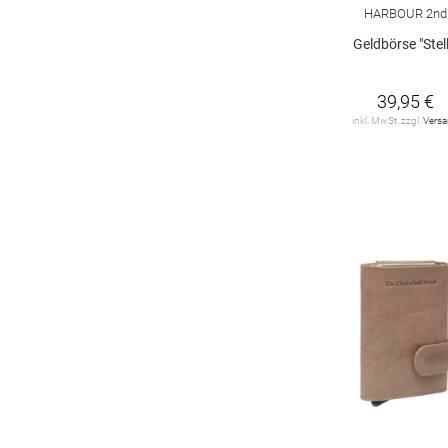
HARBOUR 2nd
L.CREDI
15
Geldbörse "Stel
LIEBESKIND
15
MAITRE
181
39,95 €
inkl. MwSt. zzgl.
Vers
Michael Kors
10
PICARD
1
STRELLSON
7
The Chesterfield
Brand
21
Tommy Hilfiger
8
VALENTINO by Mario
Valentino
8
camel active
29