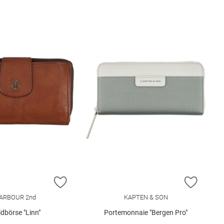
E HINZUFÜGEN
ZUR WUNSCHLISTE HINZUFÜGEN
ZUR W
ARBOUR 2nd
KAPTEN & SON
dbörse "Linn"
Portemonnaie "Bergen Pro"