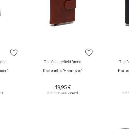
ZUR WUNSCHLISTE HINZUFÜGEN
ZUR WUNSCHLIST
rand
The Chesterfield Brand
The C
heim"
Kartenetui "Hannover"
Karte
49,95 €
and
inkl. MwSt. zzgl.
Versand
inkl.