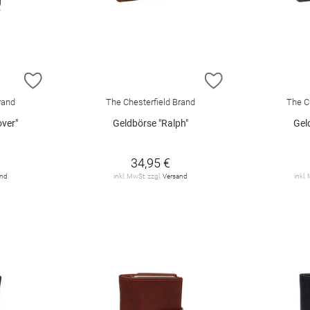
ZUR WUNSCHLISTE HINZUFÜGEN
ZUR WUNSCHLIST
rand
The Chesterfield Brand
The C
ver"
Geldbörse "Ralph"
Gel
34,95 €
and
inkl. MwSt. zzgl.
Versand
inkl.