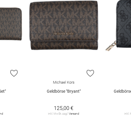
ZUR WUNSCHLISTE HINZUFÜGEN
ZUR WUNSCHLIST
Michael Kors
Set"
Geldbörse "Bryant"
Geldbörs
125,00 €
and
inkl. MwSt. zzgl.
Versand
inkl.