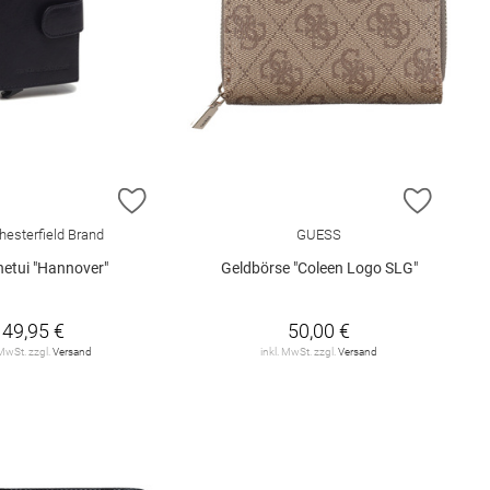
E HINZUFÜGEN
ZUR WUNSCHLISTE HINZUFÜGEN
ZUR W
hesterfield Brand
GUESS
netui "Hannover"
Geldbörse "Coleen Logo SLG"
49,95 €
50,00 €
 MwSt. zzgl.
Versand
inkl. MwSt. zzgl.
Versand