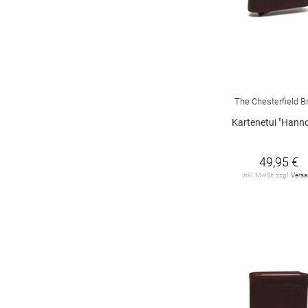
The Chesterfield B
Kartenetui "Hanno
49,95 €
inkl. MwSt. zzgl.
Vers