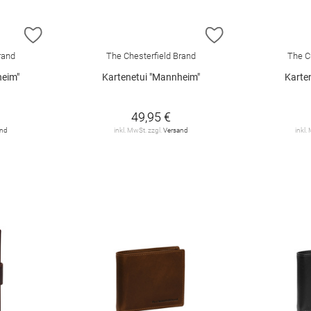
ZUR WUNSCHLISTE HINZUFÜGEN
ZUR WUNSCHLIST
rand
The Chesterfield Brand
The C
heim"
Kartenetui "Mannheim"
Karte
49,95 €
and
inkl. MwSt. zzgl.
Versand
inkl.