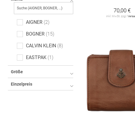
70,00 €
inkl. MwSt. zzgl.
Vers
AIGNER
2
BOGNER
15
CALVIN KLEIN
8
EASTPAK
1
GUESS
15
Größe
Gerry Weber
2
Einzelpreis
HARBOUR 2nd
14
HJP
4
JOOP!
43
KAPTEN & SON
6