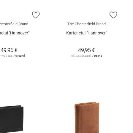
E HINZUFÜGEN
ZUR WUNSCHLISTE HINZUFÜGEN
ZUR W
hesterfield Brand
The Chesterfield Brand
netui "Hannover"
Kartenetui "Hannover"
49,95 €
49,95 €
 MwSt. zzgl.
Versand
inkl. MwSt. zzgl.
Versand