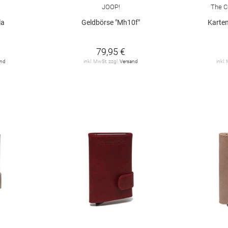
JOOP!
The C
la
Geldbörse "Mh10f"
Karte
79,95 €
and
inkl. MwSt. zzgl.
Versand
inkl.