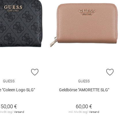
E HINZUFÜGEN
ZUR WUNSCHLISTE HINZUFÜGEN
ZUR W
GUESS
GUESS
e "Coleen Logo SLG"
Geldbörse "AMORETTE SLG"
50,00 €
60,00 €
 MwSt. zzgl.
Versand
inkl. MwSt. zzgl.
Versand