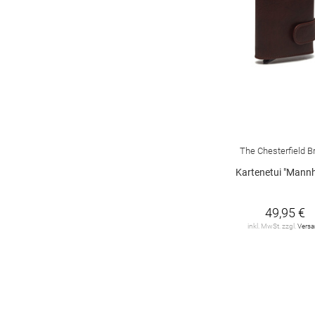
The Chesterfield B
Kartenetui "Mann
49,95 €
inkl. MwSt. zzgl.
Vers