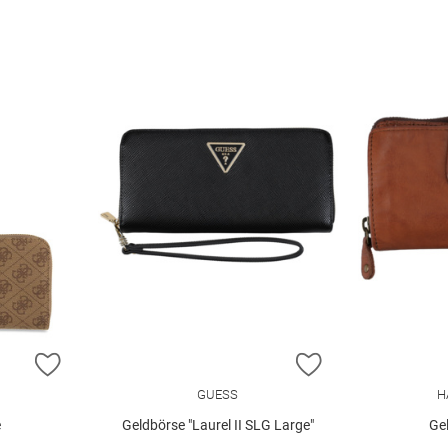
ZUR WUNSCHLISTE HINZUFÜGEN
ZUR WUNSCHLIST
GUESS
H
e
Geldbörse "Laurel II SLG Large"
Gel