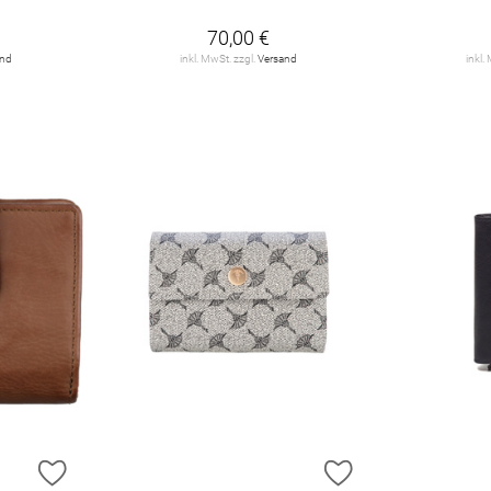
70,00 €
and
inkl. MwSt. zzgl.
Versand
inkl.
ZUR WUNSCHLISTE HINZUFÜGEN
ZUR WUNSCHLIST