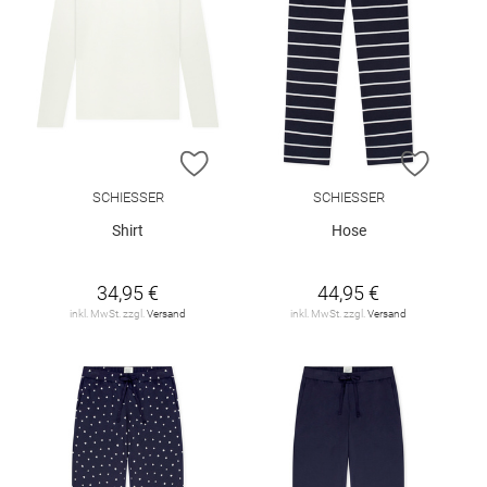
ZUR WUNSCHLISTE HINZUFÜGEN
ZUR W
SCHIESSER
SCHIESSER
Shirt
Hose
34,95 €
44,95 €
inkl. MwSt. zzgl.
Versand
inkl. MwSt. zzgl.
Versand