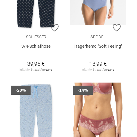
ZUR WUNSCHLISTE HINZUFÜGEN
ZUR W
SCHIESSER
SPEIDEL
3/4-Schlafhose
Trägerhemd "Soft Feeling"
39,95 €
18,99 €
inkl. MwSt. zzgl.
Versand
inkl. MwSt. zzgl.
Versand
-20%
-14%