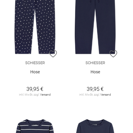
ZUR WUNSCHLISTE HINZUFÜGEN
ZUR W
SCHIESSER
SCHIESSER
Hose
Hose
39,95 €
39,95 €
inkl. MwSt. zzgl.
Versand
inkl. MwSt. zzgl.
Versand