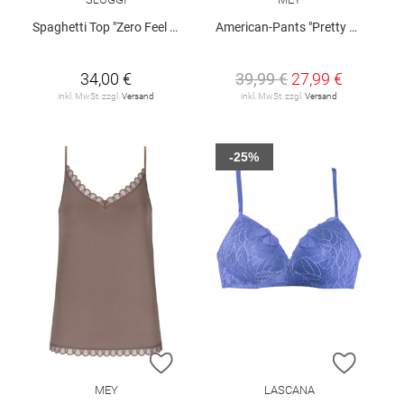
Spaghetti Top "Zero Feel 2.0"
American-Pants "Pretty Joan"
34,00 €
39,99 €
27,99 €
inkl. MwSt. zzgl.
Versand
inkl. MwSt. zzgl.
Versand
-25%
ZUR WUNSCHLISTE HINZUFÜGEN
ZUR W
MEY
LASCANA