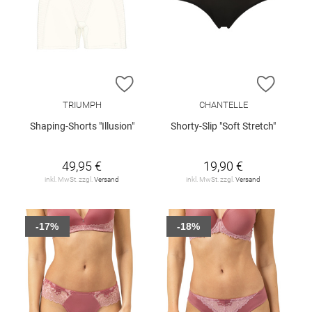
ZUR WUNSCHLISTE HINZUFÜGEN
ZUR W
TRIUMPH
CHANTELLE
Shaping-Shorts "Illusion"
Shorty-Slip "Soft Stretch"
49,95 €
19,90 €
inkl. MwSt. zzgl.
Versand
inkl. MwSt. zzgl.
Versand
-17%
-18%