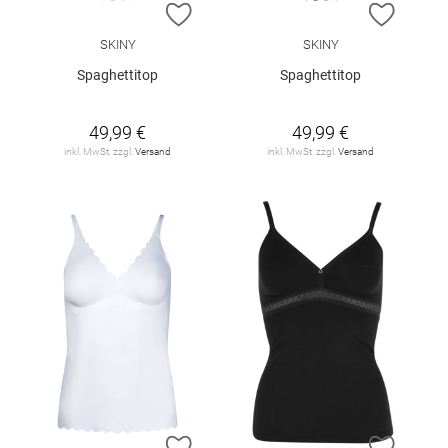
ZUR WUNSCHLISTE HINZUFÜGEN
ZUR W
SKINY
SKINY
Spaghettitop
Spaghettitop
49,99 €
49,99 €
inkl. MwSt. zzgl.
Versand
inkl. MwSt. zzgl.
Versand
ZUR WUNSCHLISTE HINZUFÜGEN
ZUR W