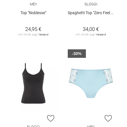
MEY
SLOGGI
Top "Noblesse"
Spaghetti Top "Zero Feel 2.0"
24,95 €
34,00 €
inkl. MwSt. zzgl.
Versand
inkl. MwSt. zzgl.
Versand
-30%
ZUR WUNSCHLISTE HINZUFÜGEN
ZUR W
SLOGGI
MEY