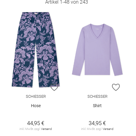
Artikel
1
-
48
von
243
ZUR WUNSCHLISTE HINZUFÜGEN
ZUR W
SCHIESSER
SCHIESSER
Hose
Shirt
44,95 €
34,95 €
inkl. MwSt. zzgl.
Versand
inkl. MwSt. zzgl.
Versand