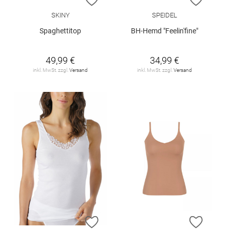
SKINY
SPEIDEL
Spaghettitop
BH-Hemd "Feelin'fine"
49,99 €
34,99 €
inkl. MwSt. zzgl.
Versand
inkl. MwSt. zzgl.
Versand
ZUR WUNSCHLISTE HINZUFÜGEN
ZUR W