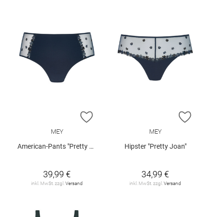
ZUR WUNSCHLISTE HINZUFÜGEN
ZUR W
MEY
MEY
American-Pants "Pretty Joan"
Hipster "Pretty Joan"
39,99 €
34,99 €
inkl. MwSt. zzgl.
Versand
inkl. MwSt. zzgl.
Versand