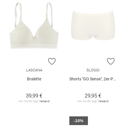
ZUR WUNSCHLISTE HINZUFÜGEN
ZUR W
LASCANA
SLOGGI
Bralette
Shorts "GO Sense", 2er-Pack
39,99 €
29,95 €
inkl. MwSt. zzgl.
Versand
inkl. MwSt. zzgl.
Versand
-10%