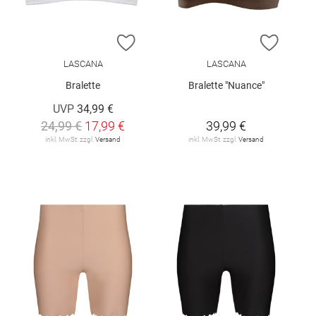
ZUR WUNSCHLISTE HINZUFÜGEN
ZUR W
LASCANA
LASCANA
Bralette
Bralette "Nuance"
UVP
34,99 €
24,99 €
17,99 €
39,99 €
inkl. MwSt. zzgl.
Versand
inkl. MwSt. zzgl.
Versand