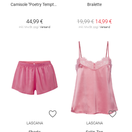
Camisole "Poetry Temptation"
Bralette
44,99 €
19,99 €
14,99 €
inkl. MwSt. zzgl.
Versand
inkl. MwSt. zzgl.
Versand
ZUR WUNSCHLISTE HINZUFÜGEN
ZUR W
LASCANA
LASCANA
Shorts
Satin-Top