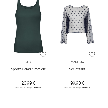
ZUR WUNSCHLISTE HINZUFÜGEN
ZUR W
MEY
MARIE JO
Sporty-Hemd "Emotion"
Schlafshirt
23,99 €
99,90 €
inkl. MwSt. zzgl.
Versand
inkl. MwSt. zzgl.
Versand