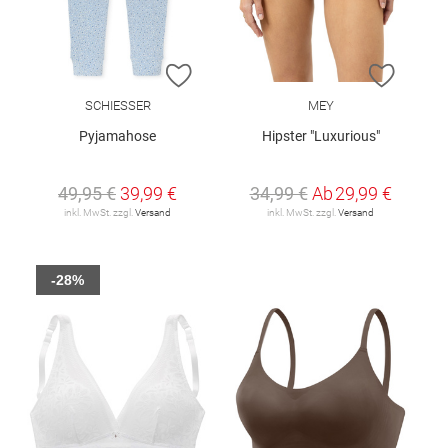
ZUR WUNSCHLISTE HINZUFÜGEN
ZUR W
SCHIESSER
MEY
Pyjamahose
Hipster "Luxurious"
49,95 €
39,99 €
34,99 €
Ab
29,99 €
inkl. MwSt. zzgl.
Versand
inkl. MwSt. zzgl.
Versand
-28%