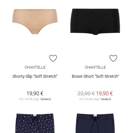
ZUR WUNSCHLISTE HINZUFÜGEN
ZUR W
CHANTELLE
CHANTELLE
Shorty-Slip "Soft Stretch"
Boxer-Short "Soft Stretch"
19,90 €
22,00 €
19,90 €
inkl. MwSt. zzgl.
Versand
inkl. MwSt. zzgl.
Versand