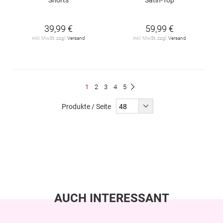
39,99 €
59,99 €
inkl. MwSt. zzgl.
Versand
inkl. MwSt. zzgl.
Versand
Seite
Du
Seite
Seite
Seite
Seite
1
2
3
4
5
Seite
Weiter
liest
Produkte / Seite
gerade
Seite
AUCH INTERESSANT