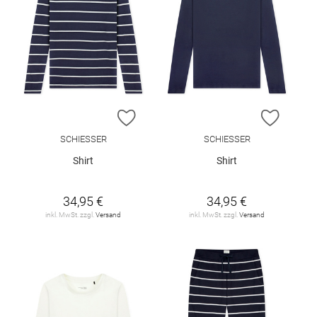
ZUR WUNSCHLISTE HINZUFÜGEN
ZUR W
SCHIESSER
SCHIESSER
Shirt
Shirt
34,95 €
34,95 €
inkl. MwSt. zzgl.
Versand
inkl. MwSt. zzgl.
Versand