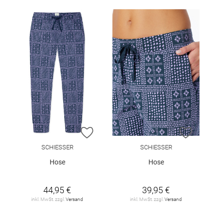
ZUR WUNSCHLISTE HINZUFÜGEN
ZUR W
SCHIESSER
SCHIESSER
Hose
Hose
44,95 €
39,95 €
inkl. MwSt. zzgl.
Versand
inkl. MwSt. zzgl.
Versand