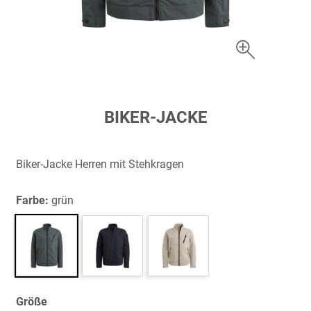
Zum
BIKER-JACKE
Anfang
der
Bildergalerie
Biker-Jacke Herren mit Stehkragen
springen
Farbe:
grün
Größe