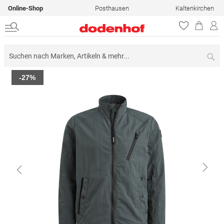
Online-Shop
Posthausen
Kaltenkirchen
Su
Zum
-27%
Ende
der
Bildergalerie
springen