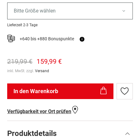
Bitte Größe wählen
Lieferzeit
2-3 Tage
+640 bis +880 Bonuspunkte
i
219,99 €
159,99 €
inkl. MwSt. zzgl.
Versand
In den Warenkorb
Zur
Wunschl
hinzufü
Verfügbarkeit vor Ort prüfen
Produktdetails