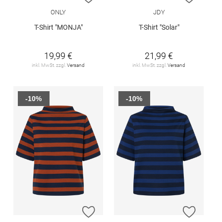
ONLY
JDY
T-Shirt "MONJA"
T-Shirt "Solar"
19,99 €
21,99 €
inkl. MwSt. zzgl.
Versand
inkl. MwSt. zzgl.
Versand
-10%
-10%
ZUR WUNSCHLISTE HINZUFÜGEN
ZUR W