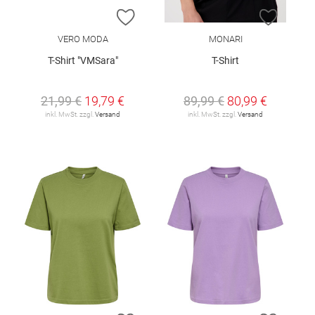
ZUR WUNSCHLISTE HINZUFÜGEN
ZUR W
VERO MODA
MONARI
T-Shirt "VMSara"
T-Shirt
21,99 €
19,79 €
89,99 €
80,99 €
inkl. MwSt. zzgl.
Versand
inkl. MwSt. zzgl.
Versand