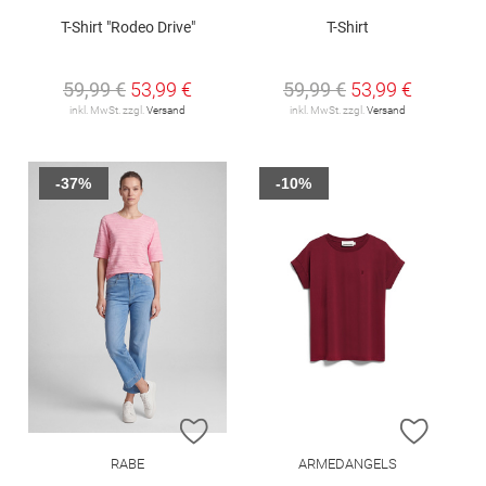
T-Shirt "Rodeo Drive"
T-Shirt
59,99 €
53,99 €
59,99 €
53,99 €
inkl. MwSt. zzgl.
Versand
inkl. MwSt. zzgl.
Versand
-37%
-10%
ZUR WUNSCHLISTE HINZUFÜGEN
ZUR W
RABE
ARMEDANGELS