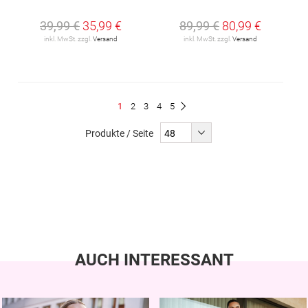
39,99 €
35,99 €
89,99 €
80,99 €
inkl. MwSt. zzgl.
Versand
inkl. MwSt. zzgl.
Versand
Seite
Du
Seite
Seite
Seite
Seite
1
2
3
4
5
Seite
Weiter
liest
Produkte / Seite
gerade
Seite
AUCH INTERESSANT