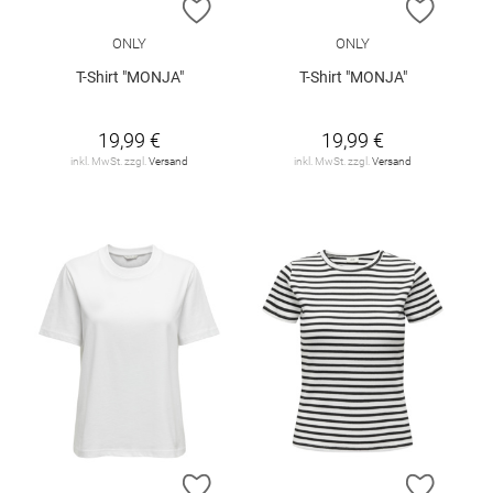
ZUR WUNSCHLISTE HINZUFÜGEN
ZUR W
ONLY
ONLY
T-Shirt "MONJA"
T-Shirt "MONJA"
19,99 €
19,99 €
inkl. MwSt. zzgl.
Versand
inkl. MwSt. zzgl.
Versand
ZUR WUNSCHLISTE HINZUFÜGEN
ZUR W