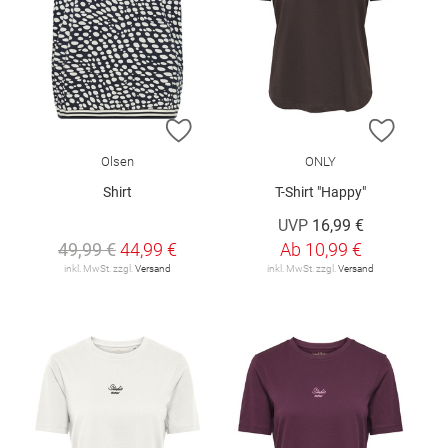
ZUR WUNSCHLISTE HINZUFÜGEN
ZUR W
Olsen
ONLY
Shirt
T-Shirt "Happy"
UVP
16,99 €
49,99 €
44,99 €
Ab
10,99 €
inkl. MwSt. zzgl.
Versand
inkl. MwSt. zzgl.
Versand