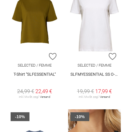
ZUR WUNSCHLISTE HINZUFÜGEN
ZUR W
SELECTED / FEMME
SELECTED / FEMME
T-Shirt "SLFESSENTIAL"
SLFMYESSENTIAL SS O-NECK TEE NOOS
24,99 €
22,49 €
19,99 €
17,99 €
inkl. MwSt. zzgl.
Versand
inkl. MwSt. zzgl.
Versand
-10%
-10%