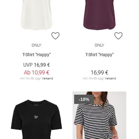
ZUR WUNSCHLISTE HINZUFÜGEN
ZUR W
ONLY
ONLY
T-Shirt "Happy"
T-Shirt "Happy"
UVP
16,99 €
Ab
10,99 €
16,99 €
inkl. MwSt. zzgl.
Versand
inkl. MwSt. zzgl.
Versand
-10%