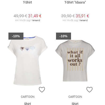
T-Shirt
T-Shirt "Idaara"
49,99 €
31,49 €
39,90 €
35,91 €
inkl. MwSt. zzgl.
Versand
inkl. MwSt. zzgl.
Versand
-10%
-10%
ZUR WUNSCHLISTE HINZUFÜGEN
ZUR W
CARTOON
CARTOON
Shirt
Shirt