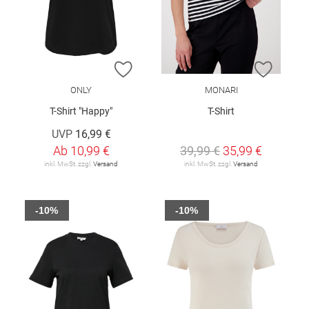
ZUR WUNSCHLISTE HINZUFÜGEN
ZUR W
ONLY
MONARI
T-Shirt "Happy"
T-Shirt
UVP
16,99 €
Ab
10,99 €
39,99 €
35,99 €
inkl. MwSt. zzgl.
Versand
inkl. MwSt. zzgl.
Versand
-10%
-10%