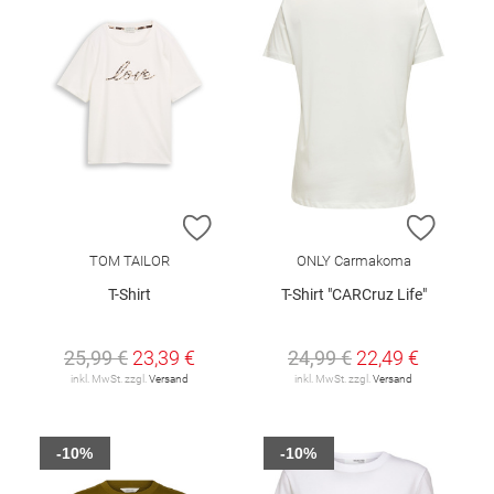
ZUR WUNSCHLISTE HINZUFÜGEN
ZUR W
TOM TAILOR
ONLY Carmakoma
T-Shirt
T-Shirt "CARCruz Life"
25,99 €
23,39 €
24,99 €
22,49 €
inkl. MwSt. zzgl.
Versand
inkl. MwSt. zzgl.
Versand
-10%
-10%