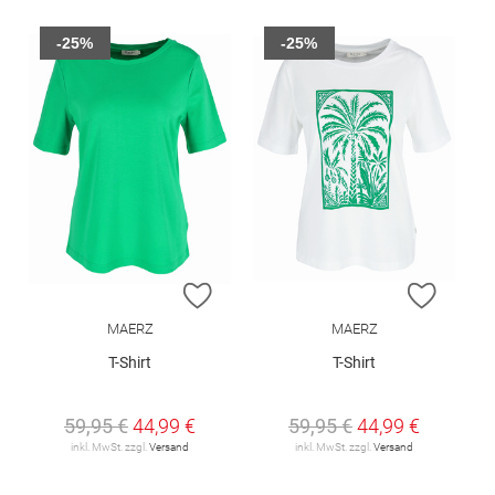
-25%
-25%
ZUR WUNSCHLISTE HINZUFÜGEN
ZUR W
MAERZ
MAERZ
T-Shirt
T-Shirt
59,95 €
44,99 €
59,95 €
44,99 €
inkl. MwSt. zzgl.
Versand
inkl. MwSt. zzgl.
Versand