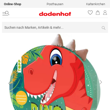
Online-Shop
Posthausen
Kaltenkirchen
Su
Zum
Ende
der
Bildergalerie
springen