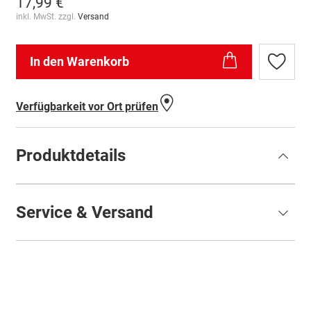
17,99 €
inkl. MwSt. zzgl.
Versand
In den Warenkorb
Zur
Wunschl
hinzufü
Verfügbarkeit vor Ort prüfen
Produktdetails
Service & Versand