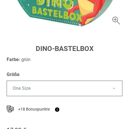
Zum
DINO-BASTELBOX
Anfang
der
Farbe:
grün
Bildergalerie
springen
Größe
One Size
+18 Bonuspunkte
i