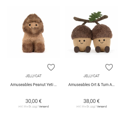
ZUR WUNSCHLISTE HINZUFÜGEN
ZUR W
JELLYCAT
JELLYCAT
Amuseables Peanut Yeti Outfit
Amuseables Ort & Tum Acorns
30,00 €
38,00 €
inkl. MwSt. zzgl.
Versand
inkl. MwSt. zzgl.
Versand