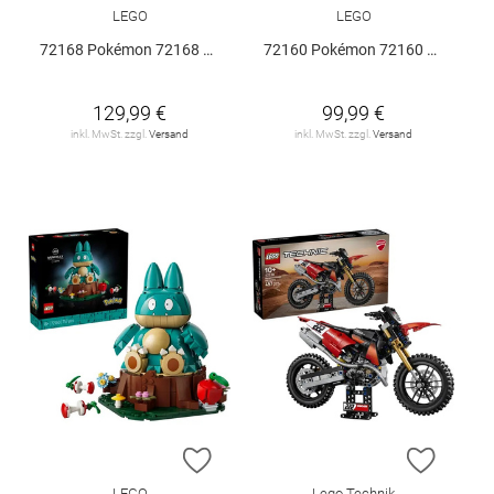
LEGO
LEGO
72168 Pokémon 72168 V29
72160 Pokémon 72160 V29
129,99 €
99,99 €
inkl. MwSt. zzgl.
Versand
inkl. MwSt. zzgl.
Versand
ZUR WUNSCHLISTE HINZUFÜGEN
ZUR W
LEGO
Lego Technik