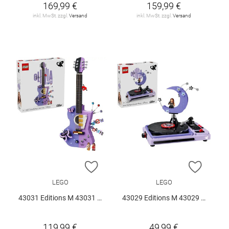
169,99 €
159,99 €
inkl. MwSt. zzgl.
Versand
inkl. MwSt. zzgl.
Versand
ZUR WUNSCHLISTE HINZUFÜGEN
ZUR W
LEGO
LEGO
43031 Editions M 43031 V29
43029 Editions M 43029 V29
119,99 €
49,99 €