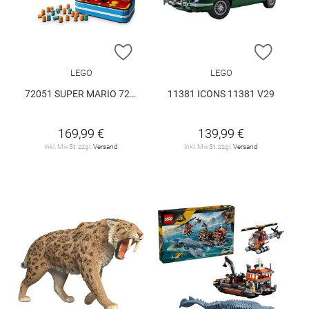
ZUR WUNSCHLISTE HINZUFÜGEN
ZUR W
LEGO
LEGO
72051 SUPER MARIO 72051 V29
11381 ICONS 11381 V29
169,99 €
139,99 €
inkl. MwSt. zzgl.
Versand
inkl. MwSt. zzgl.
Versand