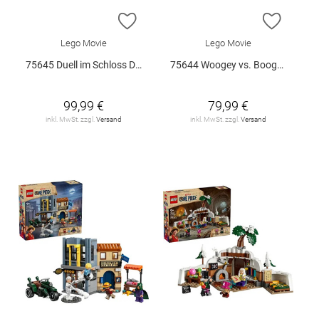
ZUR WUNSCHLISTE HINZUFÜGEN
ZUR W
Lego Movie
Lego Movie
75645 Duell im Schloss Drumm V29
75644 Woogey vs. Boogey Riesen a.. V29
99,99 €
79,99 €
inkl. MwSt. zzgl.
Versand
inkl. MwSt. zzgl.
Versand