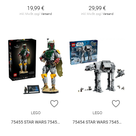
19,99 €
29,99 €
inkl. MwSt. zzgl.
Versand
inkl. MwSt. zzgl.
Versand
ZUR WUNSCHLISTE HINZUFÜGEN
ZUR W
LEGO
LEGO
75455 STAR WARS 75455 V29
75454 STAR WARS 75454 V29