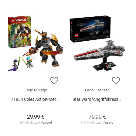
ZUR WUNSCHLISTE HINZUFÜGEN
ZUR W
Lego Ninjago
Lego Lizenzen
71854 Coles Action-Mech und Drache.. V29
Star Wars "Angriffskreuzer der Venator-Klasse", 75441
29,99 €
79,99 €
inkl. MwSt. zzgl.
Versand
inkl. MwSt. zzgl.
Versand