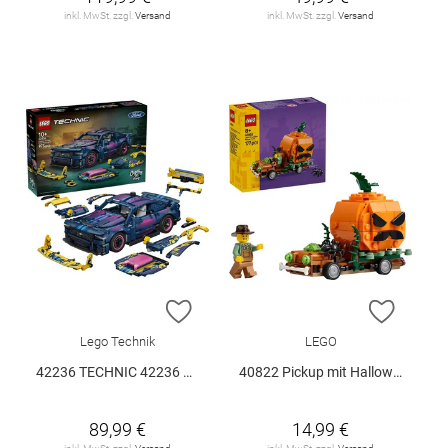
inkl. MwSt. zzgl.
Versand
inkl. MwSt. zzgl.
Versand
ZUR WUNSCHLISTE HINZUFÜGEN
ZUR W
Lego Technik
LEGO
42236 TECHNIC 42236 V29
40822 Pickup mit Halloweenkürbis V29
89,99 €
14,99 €