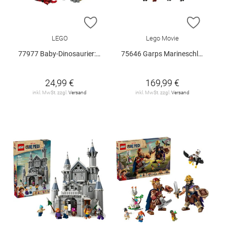
ZUR WUNSCHLISTE HINZUFÜGEN
ZUR W
LEGO
Lego Movie
77977 Baby-Dinosaurier: Pteranodon V29
75646 Garps Marineschlachtschiff V29
24,99 €
169,99 €
inkl. MwSt. zzgl.
Versand
inkl. MwSt. zzgl.
Versand