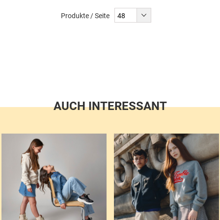
liest
Produkte / Seite
gerade
Seite
AUCH INTERESSANT