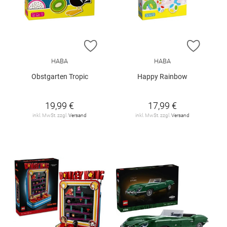
ZUR WUNSCHLISTE HINZUFÜGEN
ZUR W
HABA
HABA
Obstgarten Tropic
Happy Rainbow
19,99 €
17,99 €
inkl. MwSt. zzgl.
Versand
inkl. MwSt. zzgl.
Versand