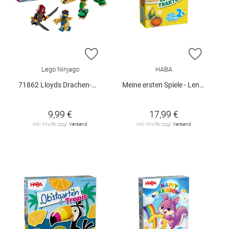
ZUR WUNSCHLISTE HINZUFÜGEN
ZUR W
Lego Ninjago
HABA
71862 Lloyds Drachen-Mech Battle Set V29
Meine ersten Spiele - Lennys Traktor
9,99 €
17,99 €
inkl. MwSt. zzgl.
Versand
inkl. MwSt. zzgl.
Versand