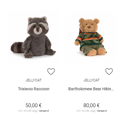
ZUR WUNSCHLISTE HINZUFÜGEN
ZUR W
JELLYCAT
JELLYCAT
Trixiwoo Raccoon
Bartholomew Bear Hiking Outfit
50,00 €
80,00 €
inkl. MwSt. zzgl.
Versand
inkl. MwSt. zzgl.
Versand