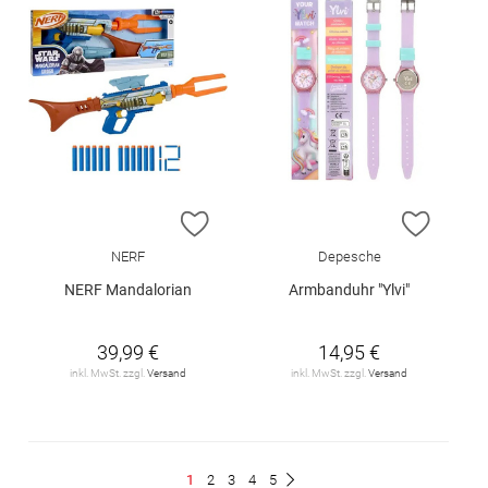
ZUR WUNSCHLISTE HINZUFÜGEN
ZUR W
NERF
Depesche
NERF Mandalorian
Armbanduhr "Ylvi"
39,99 €
14,95 €
inkl. MwSt. zzgl.
Versand
inkl. MwSt. zzgl.
Versand
Seite
Du
Seite
Seite
Seite
Seite
1
2
3
4
5
Seite
Weiter