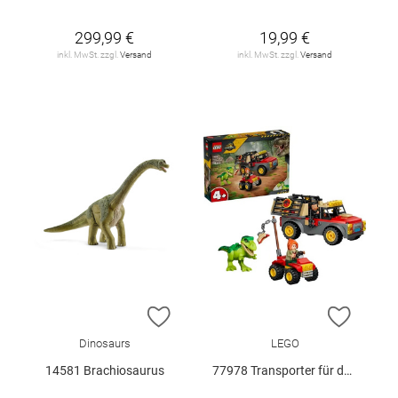
299,99 €
19,99 €
inkl. MwSt. zzgl.
Versand
inkl. MwSt. zzgl.
Versand
ZUR WUNSCHLISTE HINZUFÜGEN
ZUR W
Dinosaurs
LEGO
14581 Brachiosaurus
77978 Transporter für den Jungen T.. V29