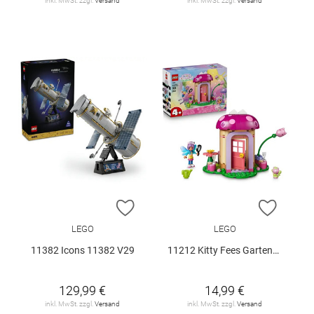
inkl. MwSt. zzgl.
Versand
inkl. MwSt. zzgl.
Versand
ZUR WUNSCHLISTE HINZUFÜGEN
ZUR W
LEGO
LEGO
11382 Icons 11382 V29
11212 Kitty Fees Gartenhaus V29
129,99 €
14,99 €
inkl. MwSt. zzgl.
Versand
inkl. MwSt. zzgl.
Versand