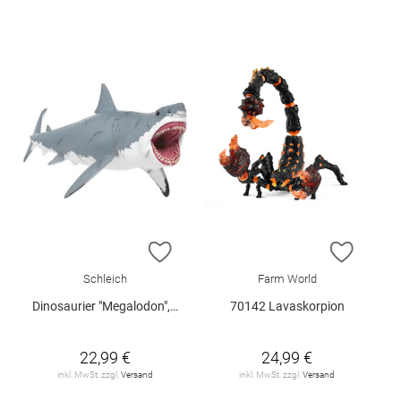
ZUR WUNSCHLISTE HINZUFÜGEN
ZUR W
Schleich
Farm World
Dinosaurier "Megalodon", Schleich
70142 Lavaskorpion
22,99 €
24,99 €
inkl. MwSt. zzgl.
Versand
inkl. MwSt. zzgl.
Versand