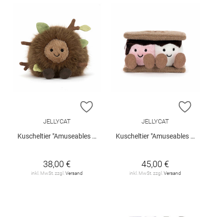
ZUR WUNSCHLISTE HINZUFÜGEN
ZUR W
JELLYCAT
JELLYCAT
Kuscheltier "Amuseables Mulshi Woodland Floor"
Kuscheltier "Amuseables S'mores"
38,00 €
45,00 €
inkl. MwSt. zzgl.
Versand
inkl. MwSt. zzgl.
Versand