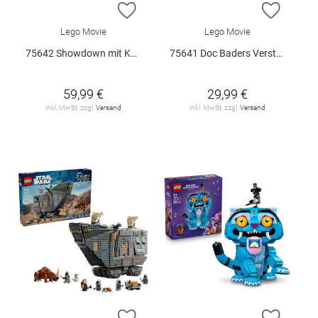
ZUR WUNSCHLISTE HINZUFÜGEN
ZUR W
Lego Movie
Lego Movie
75642 Showdown mit Kapitän Smoker V29
75641 Doc Baders Versteck V29
59,99 €
29,99 €
inkl. MwSt. zzgl.
Versand
inkl. MwSt. zzgl.
Versand
ZUR WUNSCHLISTE HINZUFÜGEN
ZUR W