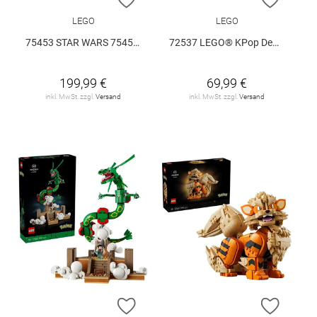
LEGO
LEGO
75453 STAR WARS 75453 V29
72537 LEGO® KPop Demon Hunters 72537 V29
199,99 €
69,99 €
inkl. MwSt. zzgl.
Versand
inkl. MwSt. zzgl.
Versand
ZUR WUNSCHLISTE HINZUFÜGEN
ZUR W