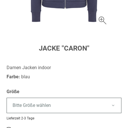
Zum
JACKE "CARON"
Anfang
der
Bildergalerie
Damen Jacken indoor
springen
Farbe:
blau
Größe
Bitte Größe wählen
Lieferzeit
2-3 Tage