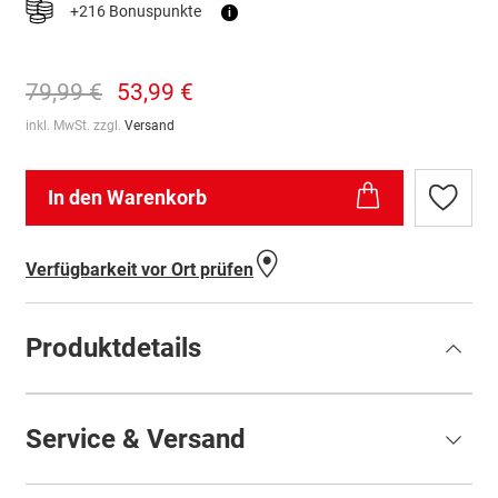
+216 Bonuspunkte
i
79,99 €
53,99 €
inkl. MwSt. zzgl.
Versand
In den Warenkorb
Zur
Wunschl
hinzufü
Verfügbarkeit vor Ort prüfen
Produktdetails
Service & Versand