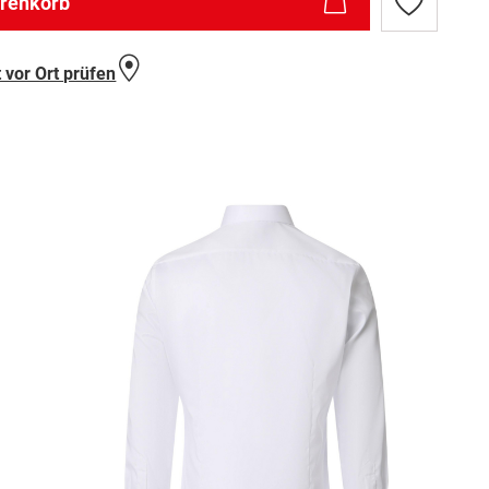
arenkorb
Zur
Wunschlist
hinzufügen
 vor Ort prüfen