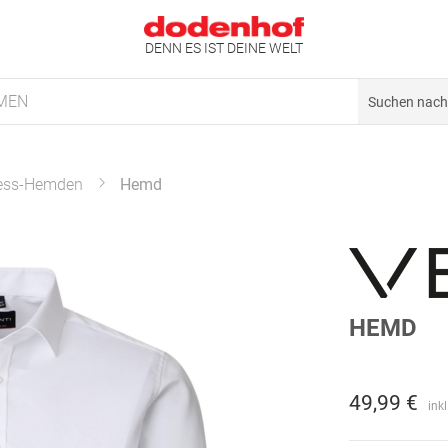
DENN ES IST DEINE WELT
MEN
ess-Hemden
Hemd
HEMD
49,99 €
ink