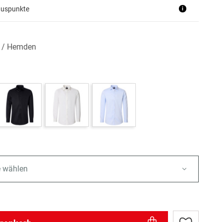
nuspunkte
i
n / Hemden
e wählen