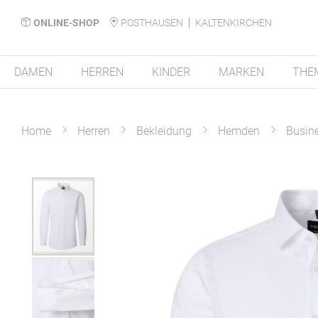
ONLINE-SHOP
POSTHAUSEN
KALTENKIRCHEN
DAMEN
HERREN
KINDER
MARKEN
THE
Home
Herren
Bekleidung
Hemden
Busin
Zum
Ende
der
Bildergalerie
springen