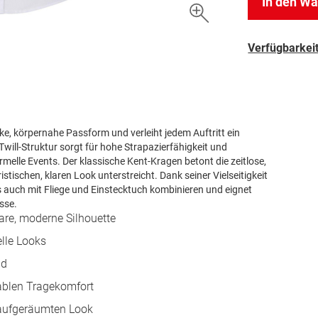
In den W
Verfügbarkeit
, körpernahe Passform und verleiht jedem Auftritt ein
will-Struktur sorgt für hohe Strapazierfähigkeit und
elle Events. Der klassische Kent-Kragen betont die zeitlose,
tischen, klaren Look unterstreicht. Dank seiner Vielseitigkeit
 auch mit Fliege und Einstecktuch kombinieren und eignet
sse.
are, moderne Silhouette
elle Looks
ld
tablen Tragekomfort
, aufgeräumten Look