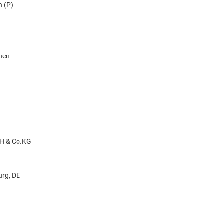
n (P)
knen
H & Co.KG
urg, DE