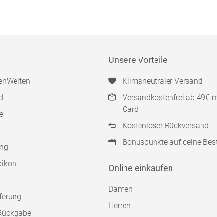
Unsere Vorteile
enWelten
Klimaneutraler Versand
d
Versandkostenfrei ab 49€ 
Card
e
Kostenloser Rückversand
Bonuspunkte auf deine Bes
ung
xikon
Online einkaufen
Damen
ferung
Herren
Rückgabe