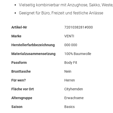
Vielseitig kombinierbar mit Anzughose, Sakko, Weste,
Geeignet für Büro, Freizeit und festliche Anlässe
Mehr
Artikel-Nr
7201038281#000
Informationen
Marke
VENTI
Herstellerfarbbezeichnung
000 000
Materialzusammensetzung
100% Baumwolle
Passform
Body Fit
Brusttasche
Nein
Für wen?
Herren
Fläche vor Ort
Cityhemden
Altersgruppe
Erwachsene
Saison
Basics