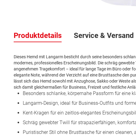
Zum
Anfang
der
Produktdetails
Service & Versand
Bildergalerie
springen
Dieses Hemd mit Langarm besticht durch seine besonders schlanke
modernes, professionelles Erscheinungsbild. Die schräg gewebte T
angenehmen Tragekomfort – ideal für lange Tage im Büro oder form
elegante Note, während der Verzicht auf eine Brusttasche den puris
lässt sich das Hemd sowohl mit Anzughose, Sakko oder Weste als
sich damit gleichermaßen für Business, Freizeit und festliche Anlä
Besonders schlanke, körpernahe Passform für eine kl
Langarm-Design, ideal für Business-Outfits und form
Kent-Kragen für ein zeitlos-elegantes Erscheinungsbi
Schräg gewebter Twill für strapazierfähigen, komfor
Puristischer Stil ohne Brusttasche für einen cleanen