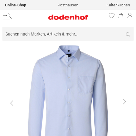
Online-Shop
Posthausen
Kaltenkirchen
Su
Zum
Ende
der
Bildergalerie
springen