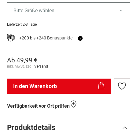
Bitte Größe wählen
Lieferzeit
2-3 Tage
+200 bis +240 Bonuspunkte
i
Ab
49,99 €
inkl. MwSt. zzgl.
Versand
In den Warenkorb
Zur
Wunschl
hinzufü
Verfügbarkeit vor Ort prüfen
Produktdetails