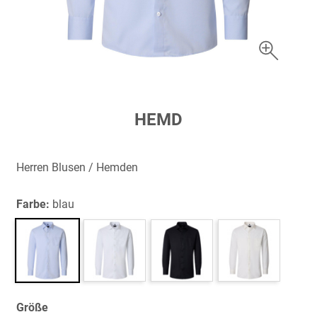
Zum
HEMD
Anfang
der
Bildergalerie
Herren Blusen / Hemden
springen
Farbe:
blau
Größe