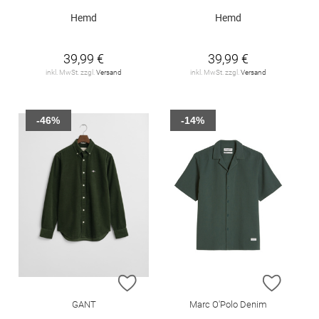
Hemd
Hemd
39,99 €
39,99 €
inkl. MwSt. zzgl.
Versand
inkl. MwSt. zzgl.
Versand
-46%
-14%
ZUR WUNSCHLISTE HINZUFÜGEN
ZUR W
GANT
Marc O'Polo Denim