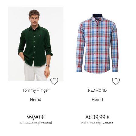
ZUR WUNSCHLISTE HINZUFÜGEN
ZUR W
Tommy Hilfiger
REDMOND
Hemd
Hemd
99,90 €
Ab
39,99 €
inkl. MwSt. zzgl.
Versand
inkl. MwSt. zzgl.
Versand