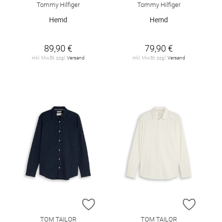
Tommy Hilfiger
Tommy Hilfiger
Hemd
Hemd
89,90 €
79,90 €
inkl. MwSt. zzgl.
Versand
inkl. MwSt. zzgl.
Versand
ZUR WUNSCHLISTE HINZUFÜGEN
ZUR W
TOM TAILOR
TOM TAILOR