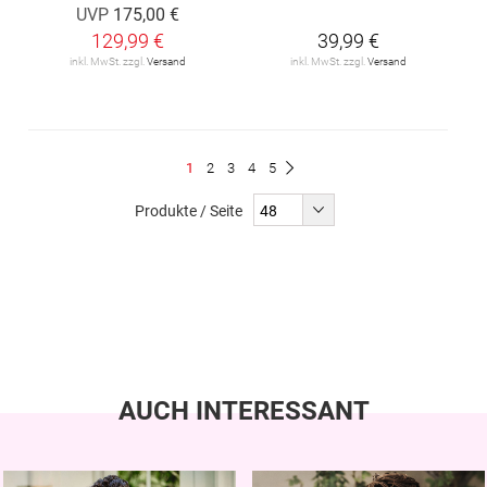
UVP
175,00 €
129,99 €
39,99 €
inkl. MwSt. zzgl.
Versand
inkl. MwSt. zzgl.
Versand
Seite
Du
Seite
Seite
Seite
Seite
1
2
3
4
5
Seite
Weiter
liest
Produkte / Seite
gerade
Seite
AUCH INTERESSANT