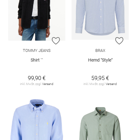
ZUR WUNSCHLISTE HINZUFÜGEN
ZUR W
TOMMY JEANS
BRAX
Shirt ``
Hemd "Style"
99,90 €
59,95 €
inkl. MwSt. zzgl.
Versand
inkl. MwSt. zzgl.
Versand