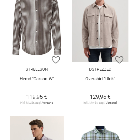
ZUR WUNSCHLISTE HINZUFÜGEN
ZUR W
STRELLSON
DSTREZZED
Hemd "Carson-W"
Overshirt "Ulrik"
119,95 €
129,95 €
inkl. MwSt. zzgl.
Versand
inkl. MwSt. zzgl.
Versand