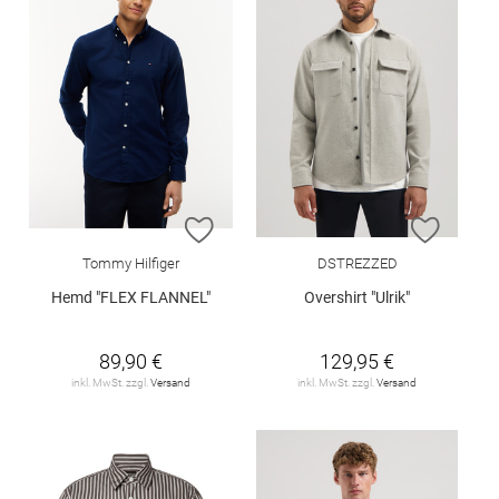
ZUR WUNSCHLISTE HINZUFÜGEN
ZUR W
Tommy Hilfiger
DSTREZZED
Hemd "FLEX FLANNEL"
Overshirt "Ulrik"
89,90 €
129,95 €
inkl. MwSt. zzgl.
Versand
inkl. MwSt. zzgl.
Versand