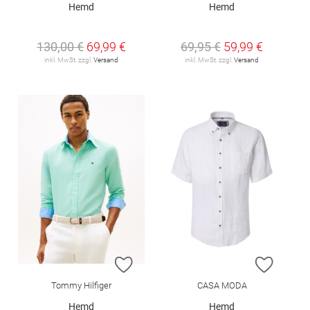
Hemd
Hemd
130,00 €
69,99 €
69,95 €
59,99 €
inkl. MwSt. zzgl.
Versand
inkl. MwSt. zzgl.
Versand
ZUR WUNSCHLISTE HINZUFÜGEN
ZUR W
Tommy Hilfiger
CASA MODA
Hemd
Hemd