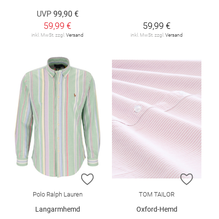
UVP
99,90 €
59,99 €
59,99 €
inkl. MwSt. zzgl.
Versand
inkl. MwSt. zzgl.
Versand
ZUR WUNSCHLISTE HINZUFÜGEN
ZUR W
Polo Ralph Lauren
TOM TAILOR
Langarmhemd
Oxford-Hemd