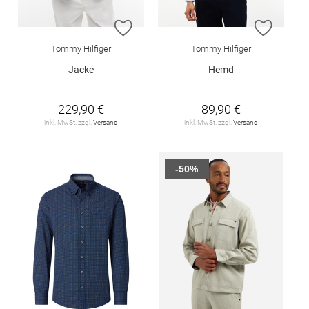
ZUR WUNSCHLISTE HINZUFÜGEN
ZUR W
Tommy Hilfiger
Tommy Hilfiger
Jacke
Hemd
229,90 €
89,90 €
inkl. MwSt. zzgl.
Versand
inkl. MwSt. zzgl.
Versand
-50%