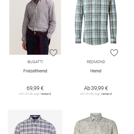
ZUR WUNSCHLISTE HINZUFÜGEN
ZUR W
BUGATTI
REDMOND
Freizeithemd
Hemd
69,99 €
Ab
39,99 €
inkl. MwSt. zzgl.
Versand
inkl. MwSt. zzgl.
Versand