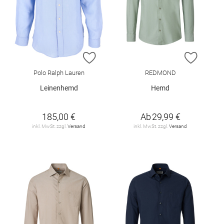
ZUR WUNSCHLISTE HINZUFÜGEN
ZUR W
Polo Ralph Lauren
REDMOND
Leinenhemd
Hemd
185,00 €
Ab
29,99 €
inkl. MwSt. zzgl.
Versand
inkl. MwSt. zzgl.
Versand