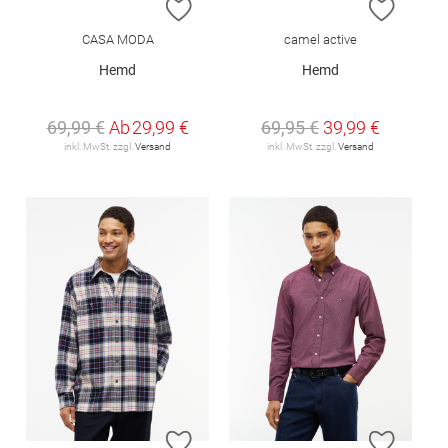
ZUR WUNSCHLISTE HINZUFÜGEN
ZUR W
CASA MODA
camel active
Hemd
Hemd
69,99 €
Ab
29,99 €
69,95 €
39,99 €
inkl. MwSt. zzgl.
Versand
inkl. MwSt. zzgl.
Versand
ZUR WUNSCHLISTE HINZUFÜGEN
ZUR W