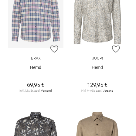
ZUR WUNSCHLISTE HINZUFÜGEN
ZUR W
BRAX
JOOP!
Hemd
Hemd
69,95 €
129,95 €
inkl. MwSt. zzgl.
Versand
inkl. MwSt. zzgl.
Versand