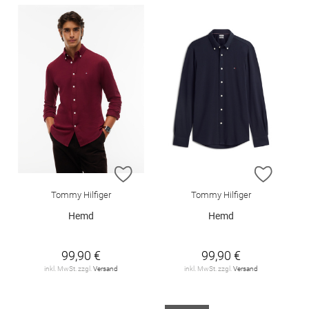
ZUR WUNSCHLISTE HINZUFÜGEN
ZUR W
Tommy Hilfiger
Tommy Hilfiger
Hemd
Hemd
99,90 €
99,90 €
inkl. MwSt. zzgl.
Versand
inkl. MwSt. zzgl.
Versand