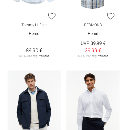
ZUR WUNSCHLISTE HINZUFÜGEN
ZUR W
Tommy Hilfiger
REDMOND
Hemd
Hemd
UVP
39,99 €
89,90 €
29,99 €
inkl. MwSt. zzgl.
Versand
inkl. MwSt. zzgl.
Versand