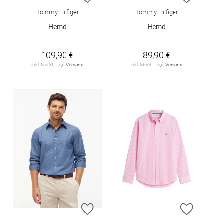
Tommy Hilfiger
Tommy Hilfiger
Hemd
Hemd
109,90 €
89,90 €
inkl. MwSt. zzgl.
Versand
inkl. MwSt. zzgl.
Versand
ZUR WUNSCHLISTE HINZUFÜGEN
ZUR W