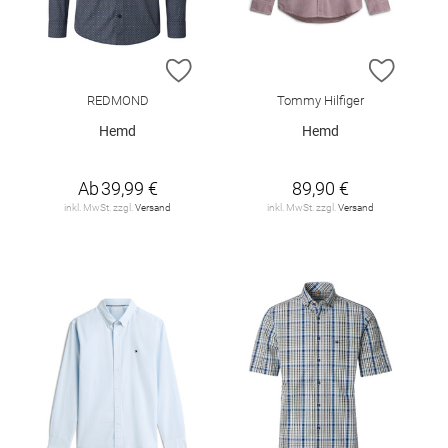
ZUR WUNSCHLISTE HINZUFÜGEN
ZUR W
REDMOND
Tommy Hilfiger
Hemd
Hemd
Ab
39,99 €
89,90 €
inkl. MwSt. zzgl.
Versand
inkl. MwSt. zzgl.
Versand