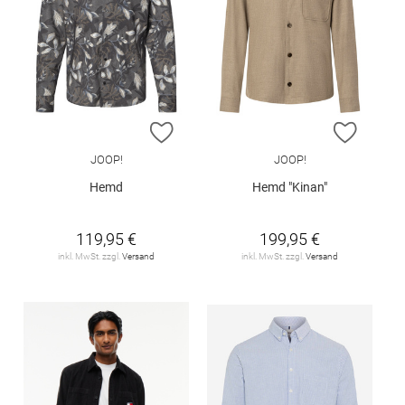
ZUR WUNSCHLISTE HINZUFÜGEN
ZUR W
JOOP!
JOOP!
Hemd
Hemd "Kinan"
119,95 €
199,95 €
inkl. MwSt. zzgl.
Versand
inkl. MwSt. zzgl.
Versand