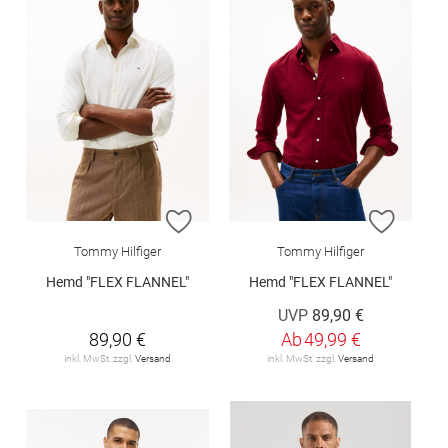
ZUR WUNSCHLISTE HINZUFÜGEN
ZUR W
Tommy Hilfiger
Tommy Hilfiger
Hemd "FLEX FLANNEL"
Hemd "FLEX FLANNEL"
UVP
89,90 €
89,90 €
Ab
49,99 €
inkl. MwSt. zzgl.
Versand
inkl. MwSt. zzgl.
Versand