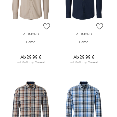
ZUR WUNSCHLISTE HINZUFÜGEN
ZUR W
REDMOND
REDMOND
Hemd
Hemd
Ab
29,99 €
Ab
29,99 €
inkl. MwSt. zzgl.
Versand
inkl. MwSt. zzgl.
Versand