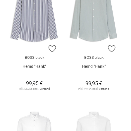
ZUR WUNSCHLISTE HINZUFÜGEN
ZUR W
BOSS black
BOSS black
Hemd "Hank"
Hemd "Hank"
99,95 €
99,95 €
inkl. MwSt. zzgl.
Versand
inkl. MwSt. zzgl.
Versand