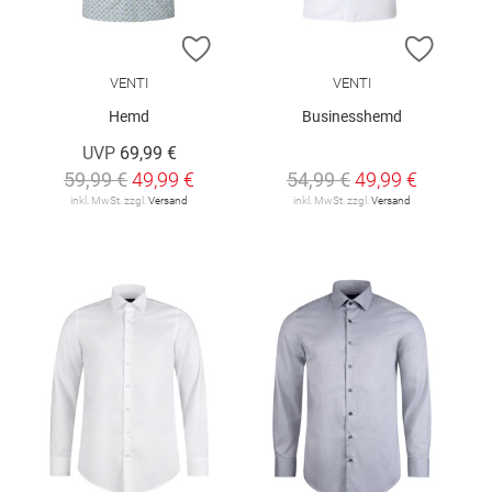
ZUR WUNSCHLISTE HINZUFÜGEN
ZUR W
VENTI
VENTI
Hemd
Businesshemd
UVP
69,99 €
59,99 €
49,99 €
54,99 €
49,99 €
inkl. MwSt. zzgl.
Versand
inkl. MwSt. zzgl.
Versand