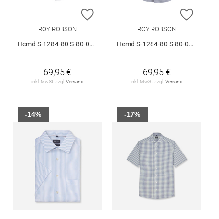
ZUR WUNSCHLISTE HINZUFÜGEN
ZUR W
ROY ROBSON
ROY ROBSON
Hemd S-1284-80 S-80-05094-11457-00
Hemd S-1284-80 S-80-05094-11457-00
69,95 €
69,95 €
inkl. MwSt. zzgl.
Versand
inkl. MwSt. zzgl.
Versand
-14%
-17%