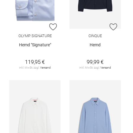
ZUR WUNSCHLISTE HINZUFÜGEN
ZUR W
OLYMP SIGNATURE
CINQUE
Hemd "Signature"
Hemd
119,95 €
99,99 €
inkl. MwSt. zzgl.
Versand
inkl. MwSt. zzgl.
Versand