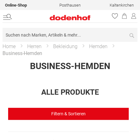
Online-Shop
Posthausen
Kaltenkirchen
Su
Home
Herren
Bekleidung
Hemden
Business-Hemden
BUSINESS-HEMDEN
ALLE PRODUKTE
Filtern & Sortieren