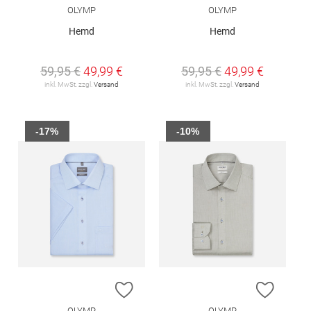
OLYMP
OLYMP
Hemd
Hemd
59,95 €
49,99 €
59,95 €
49,99 €
inkl. MwSt. zzgl.
Versand
inkl. MwSt. zzgl.
Versand
-17%
-10%
ZUR WUNSCHLISTE HINZUFÜGEN
ZUR W
OLYMP
OLYMP