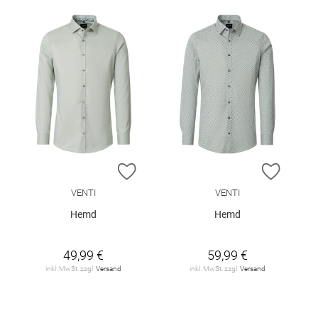
ZUR WUNSCHLISTE HINZUFÜGEN
ZUR W
VENTI
VENTI
Hemd
Hemd
49,99 €
59,99 €
inkl. MwSt. zzgl.
Versand
inkl. MwSt. zzgl.
Versand