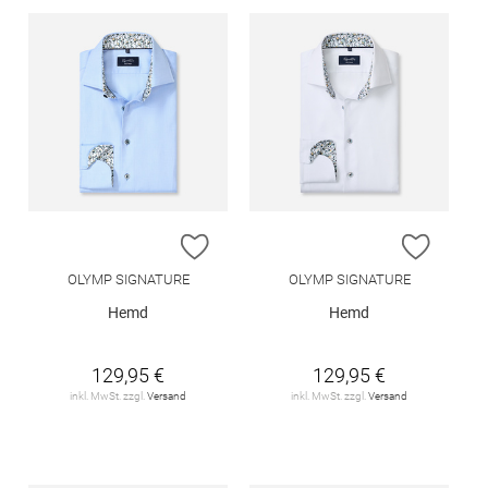
ZUR WUNSCHLISTE HINZUFÜGEN
ZUR W
OLYMP SIGNATURE
OLYMP SIGNATURE
Hemd
Hemd
129,95 €
129,95 €
inkl. MwSt. zzgl.
Versand
inkl. MwSt. zzgl.
Versand