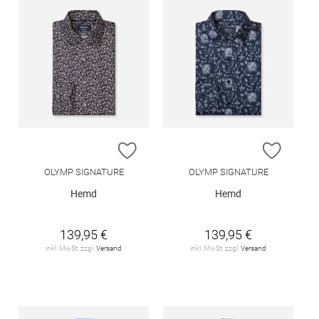
ZUR WUNSCHLISTE HINZUFÜGEN
ZUR W
OLYMP SIGNATURE
OLYMP SIGNATURE
Hemd
Hemd
139,95 €
139,95 €
inkl. MwSt. zzgl.
Versand
inkl. MwSt. zzgl.
Versand