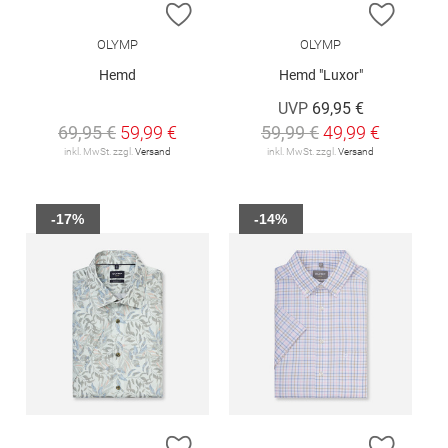
ZUR WUNSCHLISTE HINZUFÜGEN
ZUR W
OLYMP
OLYMP
Hemd
Hemd "Luxor"
UVP
69,95 €
69,95 €
59,99 €
59,99 €
49,99 €
inkl. MwSt. zzgl.
Versand
inkl. MwSt. zzgl.
Versand
-17%
-14%
ZUR WUNSCHLISTE HINZUFÜGEN
ZUR W