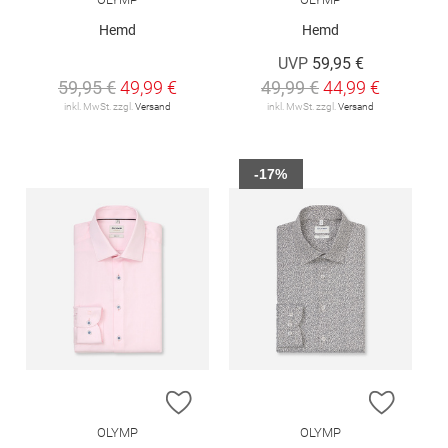
Hemd
Hemd
UVP
59,95 €
59,95 €
49,99 €
49,99 €
44,99 €
inkl. MwSt. zzgl.
Versand
inkl. MwSt. zzgl.
Versand
-17%
ZUR WUNSCHLISTE HINZUFÜGEN
ZUR W
OLYMP
OLYMP