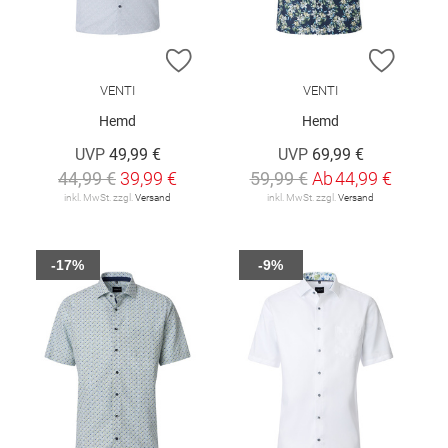
ZUR WUNSCHLISTE HINZUFÜGEN
ZUR W
VENTI
VENTI
Hemd
Hemd
UVP
49,99 €
UVP
69,99 €
44,99 €
39,99 €
59,99 €
Ab
44,99 €
inkl. MwSt. zzgl.
Versand
inkl. MwSt. zzgl.
Versand
-17%
-9%