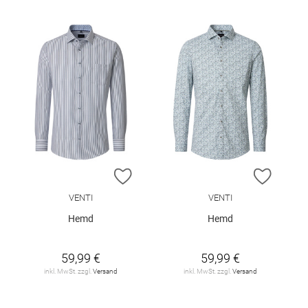
ZUR WUNSCHLISTE HINZUFÜGEN
ZUR W
VENTI
VENTI
Hemd
Hemd
59,99 €
59,99 €
inkl. MwSt. zzgl.
Versand
inkl. MwSt. zzgl.
Versand