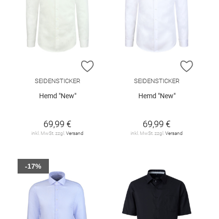
ZUR WUNSCHLISTE HINZUFÜGEN
ZUR W
SEIDENSTICKER
SEIDENSTICKER
Hemd "New"
Hemd "New"
69,99 €
69,99 €
inkl. MwSt. zzgl.
Versand
inkl. MwSt. zzgl.
Versand
-17%