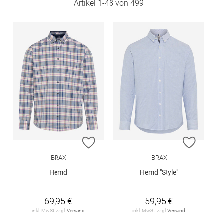
Artikel
1
-
48
von
499
ZUR WUNSCHLISTE HINZUFÜGEN
ZUR W
BRAX
BRAX
Hemd
Hemd "Style"
69,95 €
59,95 €
inkl. MwSt. zzgl.
Versand
inkl. MwSt. zzgl.
Versand