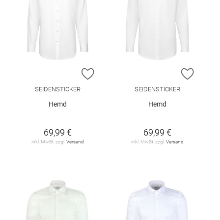
ZUR WUNSCHLISTE HINZUFÜGEN
ZUR W
SEIDENSTICKER
SEIDENSTICKER
Hemd
Hemd
69,99 €
69,99 €
inkl. MwSt. zzgl.
Versand
inkl. MwSt. zzgl.
Versand