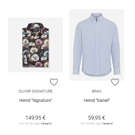
ZUR WUNSCHLISTE HINZUFÜGEN
ZUR W
OLYMP SIGNATURE
BRAX
Hemd "Signature"
Hemd "Daniel"
149,95 €
59,95 €
inkl. MwSt. zzgl.
Versand
inkl. MwSt. zzgl.
Versand