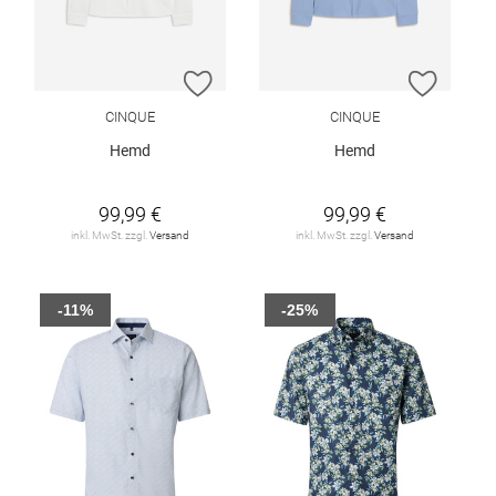
ZUR WUNSCHLISTE HINZUFÜGEN
ZUR W
CINQUE
CINQUE
Hemd
Hemd
99,99 €
99,99 €
inkl. MwSt. zzgl.
Versand
inkl. MwSt. zzgl.
Versand
-11%
-25%