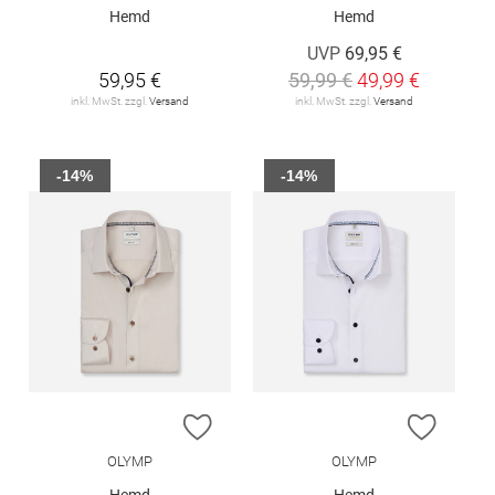
Hemd
Hemd
UVP
69,95 €
59,95 €
59,99 €
49,99 €
inkl. MwSt. zzgl.
Versand
inkl. MwSt. zzgl.
Versand
-14%
-14%
ZUR WUNSCHLISTE HINZUFÜGEN
ZUR W
OLYMP
OLYMP
Hemd
Hemd