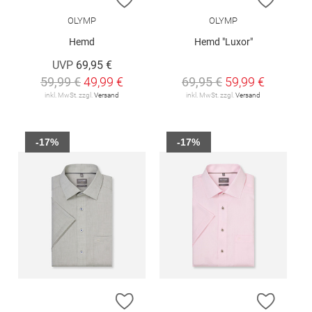
OLYMP
OLYMP
Hemd
Hemd "Luxor"
UVP
69,95 €
59,99 €
49,99 €
69,95 €
59,99 €
inkl. MwSt. zzgl.
Versand
inkl. MwSt. zzgl.
Versand
-17%
-17%
ZUR WUNSCHLISTE HINZUFÜGEN
ZUR W