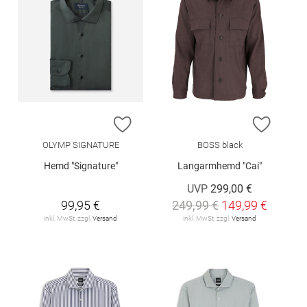
ZUR WUNSCHLISTE HINZUFÜGEN
ZUR W
OLYMP SIGNATURE
BOSS black
Hemd "Signature"
Langarmhemd "Cai"
UVP
299,00 €
99,95 €
249,99 €
149,99 €
inkl. MwSt. zzgl.
Versand
inkl. MwSt. zzgl.
Versand