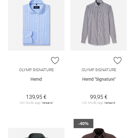
ZUR WUNSCHLISTE HINZUFÜGEN
ZUR W
OLYMP SIGNATURE
OLYMP SIGNATURE
Hemd
Hemd "Signature"
139,95 €
99,95 €
inkl. MwSt. zzgl.
Versand
inkl. MwSt. zzgl.
Versand
-40%