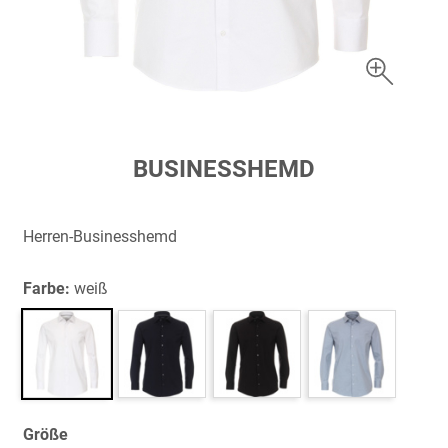
Zum
BUSINESSHEMD
Anfang
der
Bildergalerie
Herren-Businesshemd
springen
Farbe:
weiß
Größe