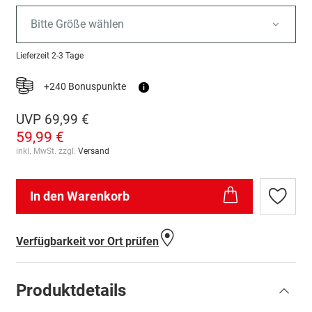
Bitte Größe wählen
Lieferzeit
2-3 Tage
+240 Bonuspunkte
i
UVP
69,99 €
59,99 €
inkl. MwSt. zzgl.
Versand
In den Warenkorb
Zur
Wunschl
hinzufü
Verfügbarkeit vor Ort prüfen
Produktdetails