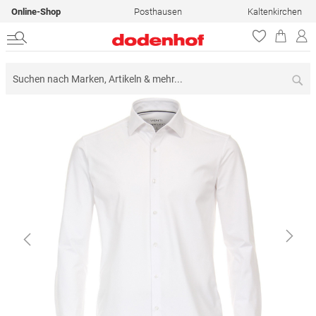
Online-Shop
Posthausen
Kaltenkirchen
Su
Zum
Ende
der
Bildergalerie
springen