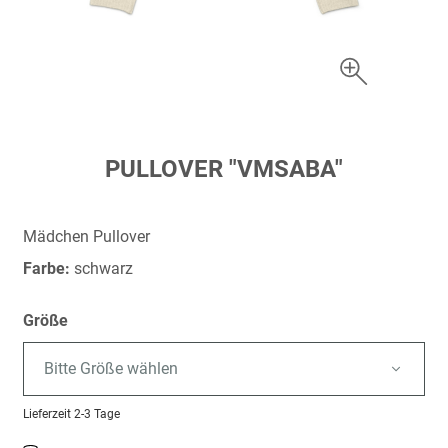
Zum
PULLOVER "VMSABA"
Anfang
der
Bildergalerie
Mädchen Pullover
springen
Farbe:
schwarz
Größe
Bitte Größe wählen
Lieferzeit
2-3 Tage