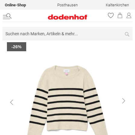
Online-Shop
Posthausen
Kaltenkirchen
Su
Zum
-26%
Ende
der
Bildergalerie
springen