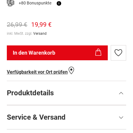
+80 Bonuspunkte
i
26,99 €
19,99 €
inkl. MwSt. zzgl.
Versand
In den Warenkorb
Zur
Wunschl
hinzufü
Verfügbarkeit vor Ort prüfen
Produktdetails
Service & Versand