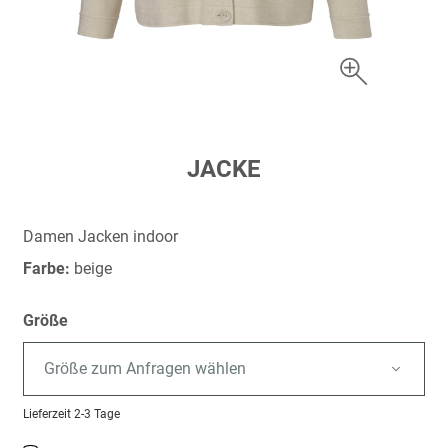
Zum
JACKE
Anfang
der
Bildergalerie
Damen Jacken indoor
springen
Farbe:
beige
Größe
Größe zum Anfragen wählen
Lieferzeit
2-3 Tage