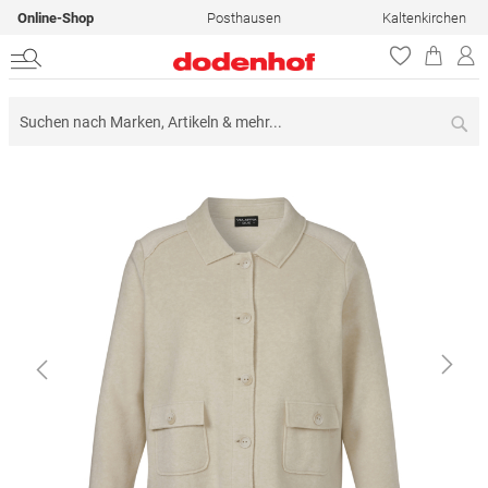
Online-Shop
Posthausen
Kaltenkirchen
Su
Zum
Ende
der
Bildergalerie
springen