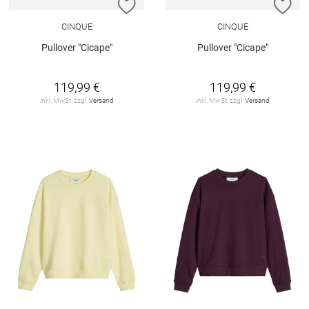
ZUR WUNSCHLISTE HINZUFÜGEN
ZU
CINQUE
CINQUE
Pullover "Cicape"
Pullover "Cicape"
119,99 €
119,99 €
inkl. MwSt. zzgl.
Versand
inkl. MwSt. zzgl.
Versand