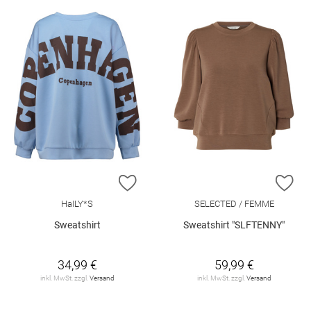
ZUR WUNSCHLISTE HINZUFÜGEN
ZU
HaILY*S
SELECTED / FEMME
Sweatshirt
Sweatshirt "SLFTENNY"
34,99 €
59,99 €
inkl. MwSt. zzgl.
Versand
inkl. MwSt. zzgl.
Versand