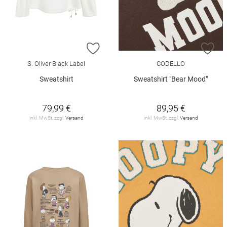
ZUR WUNSCHLISTE HINZUFÜGEN
ZU
S. Oliver Black Label
CODELLO
Sweatshirt
Sweatshirt "Bear Mood"
79,99 €
89,95 €
inkl. MwSt. zzgl.
Versand
inkl. MwSt. zzgl.
Versand