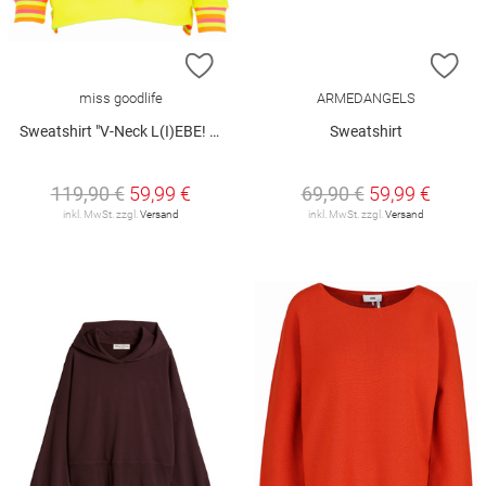
ZUR WUNSCHLISTE HINZUFÜGEN
ZU
miss goodlife
ARMEDANGELS
Sweatshirt "V-Neck L(I)EBE! Glitter"
Sweatshirt
119,90 €
59,99 €
69,90 €
59,99 €
inkl. MwSt. zzgl.
Versand
inkl. MwSt. zzgl.
Versand