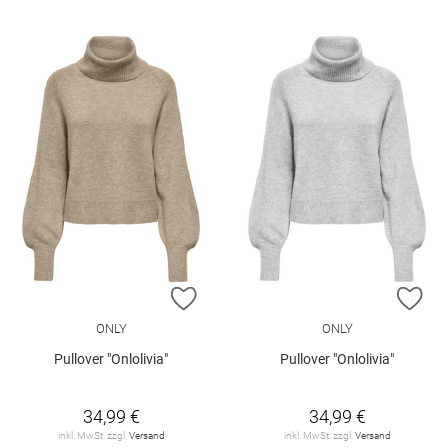
ZUR WUNSCHLISTE HINZUFÜGEN
ZU
ONLY
ONLY
Pullover "Onlolivia"
Pullover "Onlolivia"
34,99 €
34,99 €
inkl. MwSt. zzgl.
Versand
inkl. MwSt. zzgl.
Versand