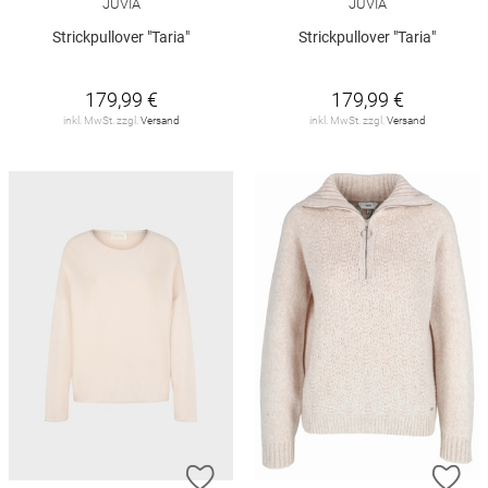
JUVIA
JUVIA
Strickpullover "Taria"
Strickpullover "Taria"
179,99 €
179,99 €
inkl. MwSt. zzgl.
Versand
inkl. MwSt. zzgl.
Versand
ZUR WUNSCHLISTE HINZUFÜGEN
ZU