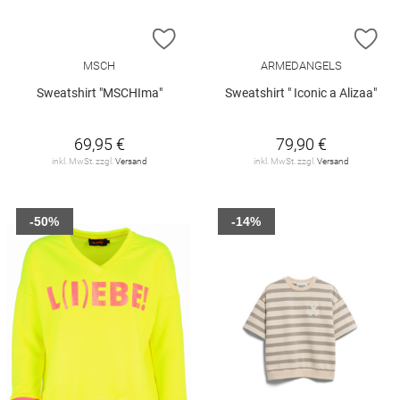
ZUR WUNSCHLISTE HINZUFÜGEN
ZU
MSCH
ARMEDANGELS
Sweatshirt "MSCHIma"
Sweatshirt " Iconic a Alizaa"
69,95 €
79,90 €
inkl. MwSt. zzgl.
Versand
inkl. MwSt. zzgl.
Versand
-50%
-14%