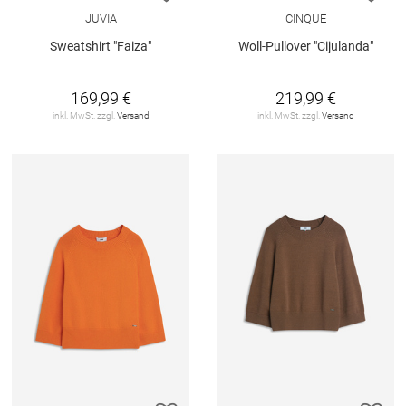
JUVIA
CINQUE
Sweatshirt "Faiza"
Woll-Pullover "Cijulanda"
169,99 €
219,99 €
inkl. MwSt. zzgl.
Versand
inkl. MwSt. zzgl.
Versand