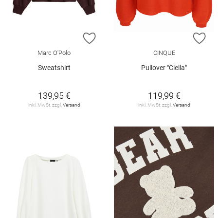
ZUR WUNSCHLISTE HINZUFÜGEN
ZU
Marc O'Polo
CINQUE
Sweatshirt
Pullover "Ciella"
139,95 €
119,99 €
inkl. MwSt. zzgl.
Versand
inkl. MwSt. zzgl.
Versand