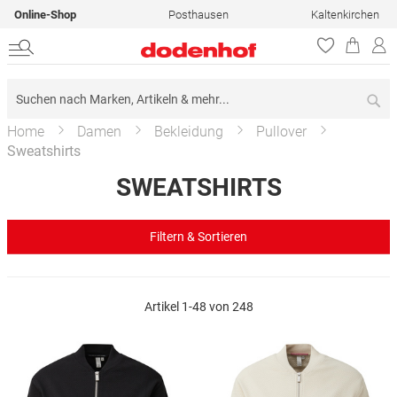
Online-Shop
Posthausen
Kaltenkirchen
Su
Home
Damen
Bekleidung
Pullover
Sweatshirts
SWEATSHIRTS
Filtern & Sortieren
Artikel
1
-
48
von
248