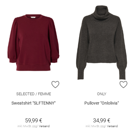
ZUR WUNSCHLISTE HINZUFÜGEN
ZU
SELECTED / FEMME
ONLY
Sweatshirt "SLFTENNY"
Pullover "Onlolivia"
59,99 €
34,99 €
inkl. MwSt. zzgl.
Versand
inkl. MwSt. zzgl.
Versand