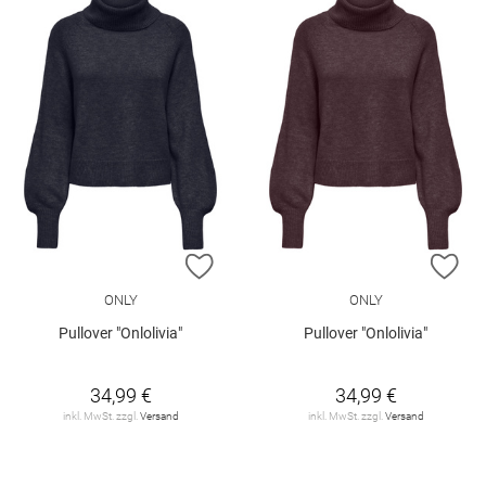
ZUR WUNSCHLISTE HINZUFÜGEN
ZU
ONLY
ONLY
Pullover "Onlolivia"
Pullover "Onlolivia"
34,99 €
34,99 €
inkl. MwSt. zzgl.
Versand
inkl. MwSt. zzgl.
Versand