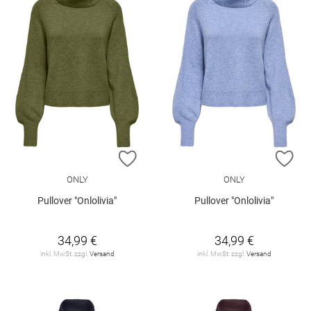
ZUR WUNSCHLISTE HINZUFÜGEN
ZU
ONLY
ONLY
Pullover "Onlolivia"
Pullover "Onlolivia"
34,99 €
34,99 €
inkl. MwSt. zzgl.
Versand
inkl. MwSt. zzgl.
Versand