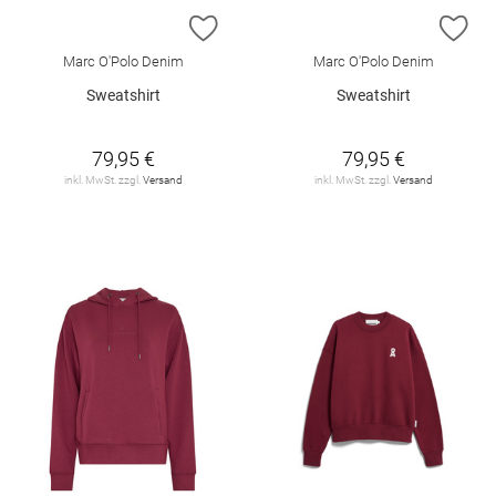
ZUR WUNSCHLISTE HINZUFÜGEN
ZU
Marc O'Polo Denim
Marc O'Polo Denim
Sweatshirt
Sweatshirt
79,95 €
79,95 €
inkl. MwSt. zzgl.
Versand
inkl. MwSt. zzgl.
Versand