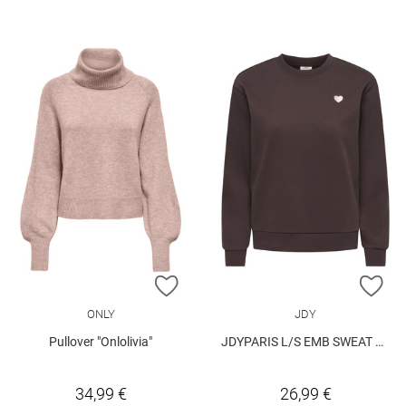
ZUR WUNSCHLISTE HINZUFÜGEN
ZU
ONLY
JDY
Pullover "Onlolivia"
JDYPARIS L/S EMB SWEAT JRS
34,99 €
26,99 €