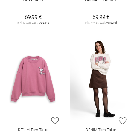
69,99 €
59,99 €
inkl. MwSt. zzgl.
Versand
inkl. MwSt. zzgl.
Versand
ZUR WUNSCHLISTE HINZUFÜGEN
ZU
DENIM Tom Tailor
DENIM Tom Tailor