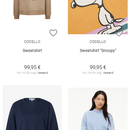
ZUR WUNSCHLISTE HINZUFÜGEN
ZU
CODELLO
CODELLO
Sweatshirt
Sweatshirt "Snoopy"
99,95 €
99,95 €
inkl. MwSt. zzgl.
Versand
inkl. MwSt. zzgl.
Versand