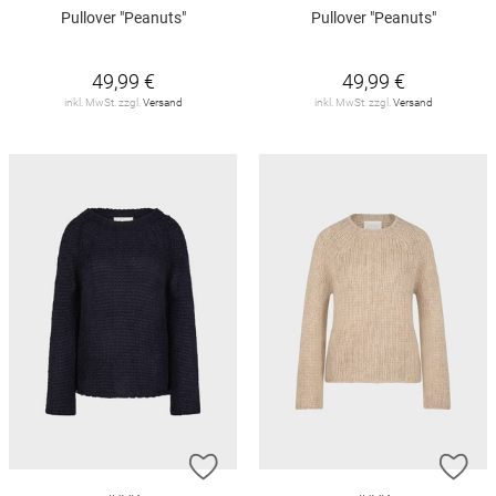
Pullover "Peanuts"
Pullover "Peanuts"
49,99 €
49,99 €
inkl. MwSt. zzgl.
Versand
inkl. MwSt. zzgl.
Versand
ZUR WUNSCHLISTE HINZUFÜGEN
ZU